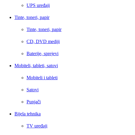
UPS uređaji
Tinte, toneri, papir
Tinte, toneri, papir
CD, DVD mediji
Baterije, sprejevi
Mobiteli, tableti, satovi
Mobiteli i tableti
Satovi
Punjači
Bijela tehnika
TV uređaji