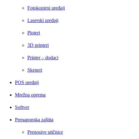
Fotokopirni uređaji
Laserski uređaji
Ploteri
3D printeri
Printer – dodaci
Skeneri
POS uređaji
Mrežna oprema
Softver
Prenaponska zaštita
Prenosive utičnice