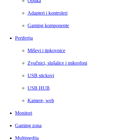
Optika
Adapteri i kontroleri
Gaming komponente
Periferija
Miševi i tipkovnice
Zvučnici, slušalice i mikrofoni
USB stickovi
USB HUB
Kamere, web
Monitori
Gaming zona
Multimedija