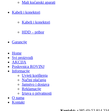
Mali kućanski aparati
Kabeli i konektori
Kabeli i konektori
HDD – pribor
Garancije
Home
Svi proizvodi
AKCIJA
Poslovnica ROVINJ
Informacije
Uvjeti korištenja
Načini plaćanja
Jamstvo i dostava
Reklamacije
Izjava o privatnosti
O nama
Kontakt
Kontakt:
+385 (0) 52 814 234