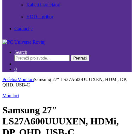
Kabeli i konektori
HDD – pribor
Garancije
Search
Pretraži:
Pretraži
0
Početna
Monitori
Samsung 27″ LS27A600UUUXEN, HDMi, DP,
QHD, USB-C
Monitori
Samsung 27″
LS27A600UUUXEN, HDMi,
DP, QHD, USB-C