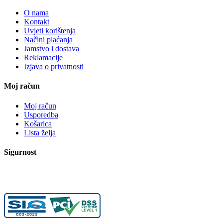
O nama
Kontakt
Uvjeti korištenja
Načini plaćanja
Jamstvo i dostava
Reklamacije
Izjava o privatnosti
Moj račun
Moj račun
Usporedba
Košarica
Lista želja
Sigurnost