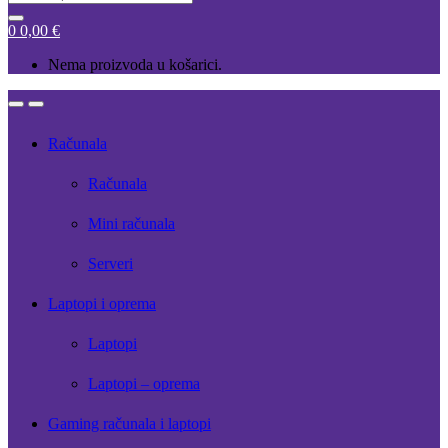
for:
0
0,00
€
Nema proizvoda u košarici.
Open
Close
Računala
Računala
Mini računala
Serveri
Laptopi i oprema
Laptopi
Laptopi – oprema
Gaming računala i laptopi