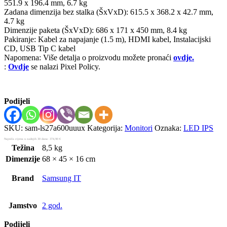
551.9 x 196.4 mm, 6.7 kg
Zadana dimenzija bez stalka (ŠxVxD): 615.5 x 368.2 x 42.7 mm,
4.7 kg
Dimenzije paketa (ŠxVxD): 686 x 171 x 450 mm, 8.4 kg
Pakiranje: Kabel za napajanje (1.5 m), HDMI kabel, Instalacijski
CD, USB Tip C kabel
Napomena: Više detalja o proizvodu možete pronaći
ovdje.
:
Ovdje
se nalazi Pixel Policy.
Podijeli
SKU:
sam-ls27a600uuux
Kategorija:
Monitori
Oznaka:
LED IPS
Najniža cijena u zadnjih 30 dana:
374,90
€
Težina
8,5 kg
Dimenzije
68 × 45 × 16 cm
Brand
Samsung IT
Jamstvo
2 god.
Podijeli