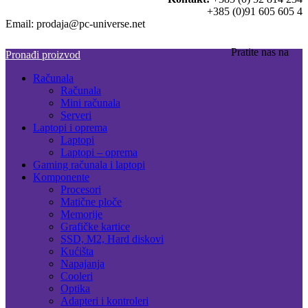
+385 (0)91 605 605 4
Email: prodaja@pc-universe.net
Pratite nas na
Pronađi proizvod
Računala
Računala
Mini računala
Serveri
Laptopi i oprema
Laptopi
Laptopi – oprema
Gaming računala i laptopi
Komponente
Procesori
Matične ploče
Memorije
Grafičke kartice
SSD, M2, Hard diskovi
Kućišta
Napajanja
Cooleri
Optika
Adapteri i kontroleri