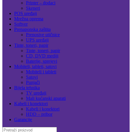
Printer – dodaci
Skeneri
POS uređaji
Mrežna oprema
Softver
Prenaponska zaštita
Prenosive utičnice
UPS uređaji
Tinte, toneri, papir
Tinte, toneri, papir
CD, DVD mediji
Baterije, sprejevi
Mobiteli, tableti, satovi
Mobiteli i tableti
Satovi
Punjači
Bijela tehnika
TV uređaji
Mali kućanski aparati
Kabeli i konektori
Kabeli i konektori
HDD – pribor
Garancije
Search