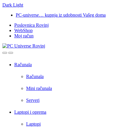
Dark
Light
Skip
Skip
PC-universe… kupnja iz udobnosti Vašeg doma
to
to
Poslovnica Rovinj
navigation
content
WebShop
Moj račun
Open
Close
Računala
Računala
Mini računala
Serveri
Laptopi i oprema
Laptopi