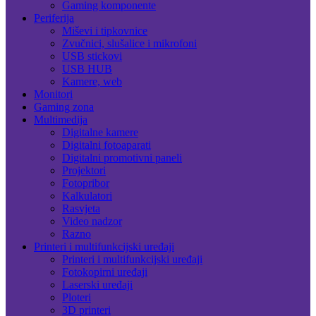
Gaming komponente
Periferija
Miševi i tipkovnice
Zvučnici, slušalice i mikrofoni
USB stickovi
USB HUB
Kamere, web
Monitori
Gaming zona
Multimedija
Digitalne kamere
Digitalni fotoaparati
Digitalni promotivni paneli
Projektori
Fotopribor
Kalkulatori
Rasvjeta
Video nadzor
Razno
Printeri i multifunkcijski uređaji
Printeri i multifunkcijski uređaji
Fotokopirni uređaji
Laserski uređaji
Ploteri
3D printeri