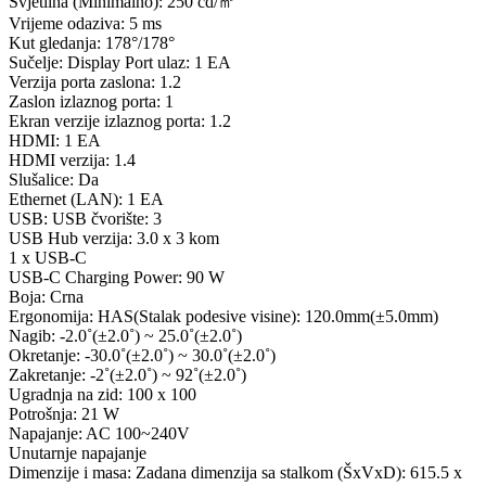
Svjetlina (Minimalno): 250 cd/㎡
Vrijeme odaziva: 5 ms
Kut gledanja: 178°/178°
Sučelje: Display Port ulaz: 1 EA
Verzija porta zaslona: 1.2
Zaslon izlaznog porta: 1
Ekran verzije izlaznog porta: 1.2
HDMI: 1 EA
HDMI verzija: 1.4
Slušalice: Da
Ethernet (LAN): 1 EA
USB: USB čvorište: 3
USB Hub verzija: 3.0 x 3 kom
1 x USB-C
USB-C Charging Power: 90 W
Boja: Crna
Ergonomija: HAS(Stalak podesive visine): 120.0mm(±5.0mm)
Nagib: -2.0˚(±2.0˚) ~ 25.0˚(±2.0˚)
Okretanje: -30.0˚(±2.0˚) ~ 30.0˚(±2.0˚)
Zakretanje: -2˚(±2.0˚) ~ 92˚(±2.0˚)
Ugradnja na zid: 100 x 100
Potrošnja: 21 W
Napajanje: AC 100~240V
Unutarnje napajanje
Dimenzije i masa: Zadana dimenzija sa stalkom (ŠxVxD): 615.5 x