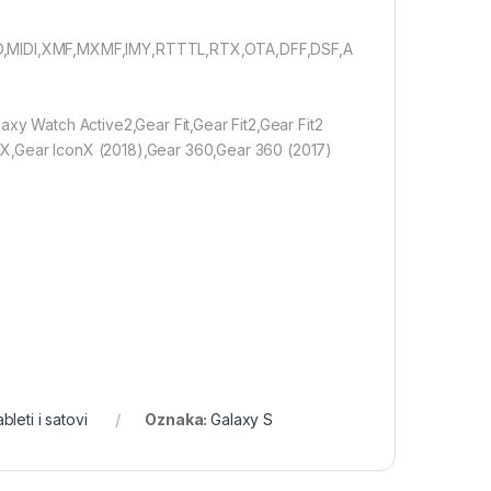
,MIDI,XMF,MXMF,IMY,RTTTL,RTX,OTA,DFF,DSF,A
axy Watch Active2,Gear Fit,Gear Fit2,Gear Fit2
nX,Gear IconX (2018),Gear 360,Gear 360 (2017)
ableti i satovi
Oznaka:
Galaxy S