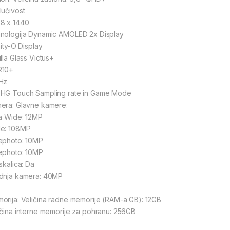
lučivost
8 x 1440
nologija Dynamic AMOLED 2x Display
nity-O Display
lla Glass Victus+
R10+
Hz
HG Touch Sampling rate in Game Mode
era: Glavne kamere:
ra Wide: 12MP
e: 108MP
ephoto: 10MP
ephoto: 10MP
skalica: Da
dnja kamera: 40MP
orija: Veličina radne memorije (RAM-a GB): 12GB
ičina interne memorije za pohranu: 256GB