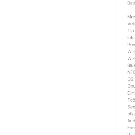
Bate
Mre
Vel
Tip
Inf
Pov
Wi-
Wi-F
Blu
NFC
OS:
Onu
Dim
Tež
Sen
otk
Aud
For
Raz