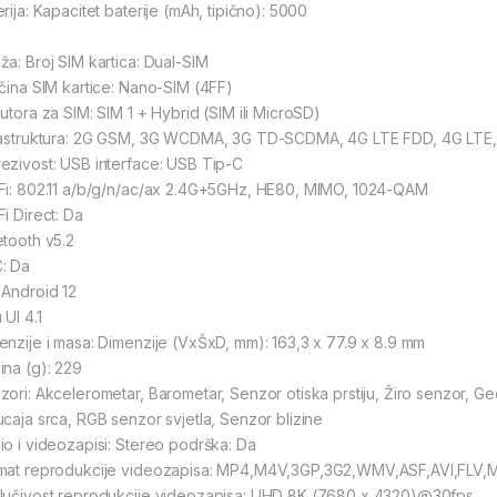
rija: Kapacitet baterije (mAh, tipično): 5000
ža: Broj SIM kartica: Dual-SIM
ičina SIM kartice: Nano-SIM (4FF)
 utora za SIM: SIM 1 + Hybrid (SIM ili MicroSD)
rastruktura: 2G GSM, 3G WCDMA, 3G TD-SCDMA, 4G LTE FDD, 4G LTE,
ezivost: USB interface: USB Tip-C
Fi: 802.11 a/b/g/n/ac/ax 2.4G+5GHz, HE80, MIMO, 1024-QAM
i Direct: Da
etooth v5.2
: Da
 Android 12
 UI 4.1
enzije i masa: Dimenzije (VxŠxD, mm): 163,3 x 77.9 x 8.9 mm
ina (g): 229
zori: Akcelerometar, Barometar, Senzor otiska prstiju, Žiro senzor, G
ucaja srca, RGB senzor svjetla, Senzor blizine
io i videozapisi: Stereo podrška: Da
mat reprodukcije videozapisa: MP4,M4V,3GP,3G2,WMV,ASF,AVI,FL
lučivost reprodukcije videozapisa: UHD 8K (7680 x 4320)@30fps