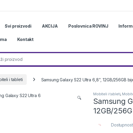
Svi proizvodi
AKCIJA
Poslovnica ROVINJ
Inform
ama
Kontakt
r:
teli i tableti
Samsung Galaxy S22 Ultra 6,8″, 12GB/256GB bije
Mobiteli i tableti
,
Mobitel
🔍
Samsung Ga
12GB/256GB
Dostupnost