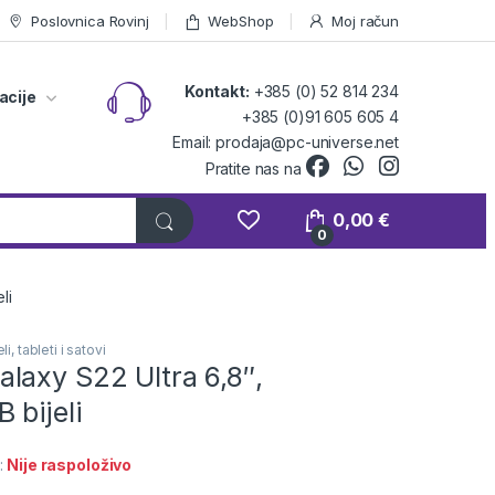
Poslovnica Rovinj
WebShop
Moj račun
Kontakt:
+385 (0) 52 814 234
acije
+385 (0)91 605 605 4
Email: prodaja@pc-universe.net
Pratite nas na
0,00
€
0
li
i, tableti i satovi
laxy S22 Ultra 6,8″,
 bijeli
:
Nije raspoloživo