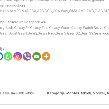
mat reprodukcije
iozapisa:MP3,M4A,3GA,AAC,OGG,OGA,WAV,WMA,AMR,AWB,FLAC,MID
uge i aplikacije: Gear podrška:
axy Buds,Galaxy Fit,Galaxy Fit e,Galaxy Watch,Galaxy Watch Active,Gal
,Gear Sport,Gear1,Gear2,Gear2 Neo,Gear S,Gear S2,Gear S3,Gear Ico
ijeli
U:
sam-sm-s908-white
Kategorije:
Mobiteli i tableti
,
Mobiteli, t