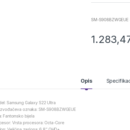
SM-S908BZWGEUE
1.283,4
Opis
Specifikac
el: Samsung Galaxy S22 Ultra
izvođačeva oznaka: SM-S908BZWGEUE
a: Fantomsko bijela
cesor: Vrsta procesora: Octa-Core
lon: Veličina zaslona: 6,8″ QHD+