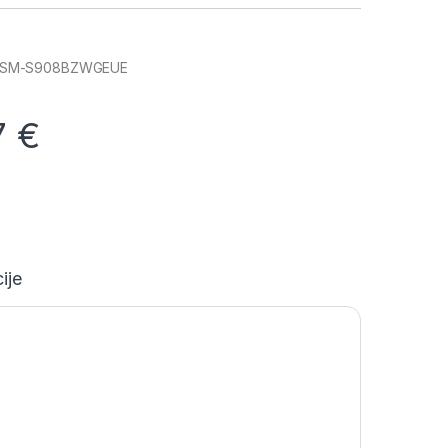
 SM-S908BZWGEUE
7
€
ije