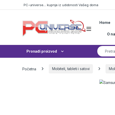
Skip to navigation
Skip to content
PC-universe… kupnja iz udobnosti Vašeg doma
Home
Open
O n
Search fo
Pronađi proizvod
Početna
Mobiteli, tableti i satovi
Mobi