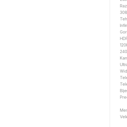
Raz
308
Teh
Infi
Gori
HD
120
240
Kam
Ult
Wid
Tel
Tel
Blje
Pre
Mem
Vel