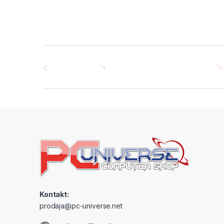
Brands Carousel
Kontakt:
prodaja@pc-universe.net