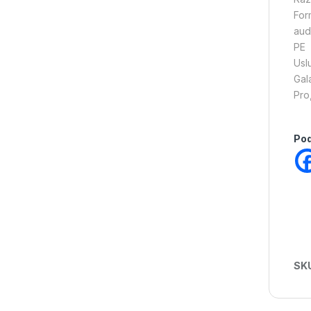
For
aud
PE
Usl
Gal
Pro
Pod
SK