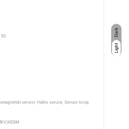
Dark
 5G
Light
eomagnetski senzor, Hallov senzor, Senzor broja
V,MKV,WEBM