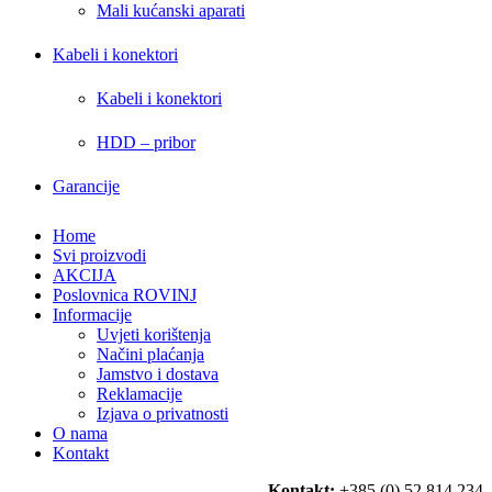
Mali kućanski aparati
Kabeli i konektori
Kabeli i konektori
HDD – pribor
Garancije
Home
Svi proizvodi
AKCIJA
Poslovnica ROVINJ
Informacije
Uvjeti korištenja
Načini plaćanja
Jamstvo i dostava
Reklamacije
Izjava o privatnosti
O nama
Kontakt
Kontakt:
+385 (0) 52 814 234