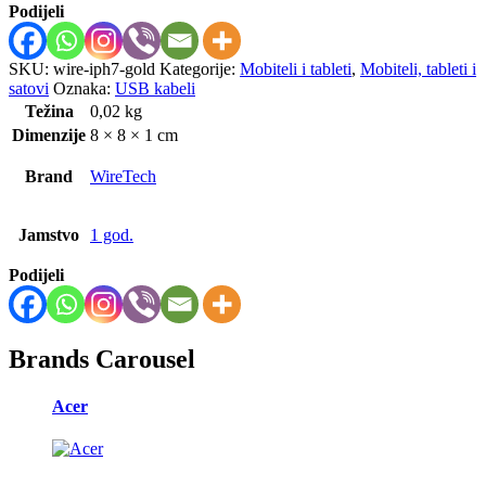
Podijeli
SKU:
wire-iph7-gold
Kategorije:
Mobiteli i tableti
,
Mobiteli, tableti i
satovi
Oznaka:
USB kabeli
Težina
0,02 kg
Dimenzije
8 × 8 × 1 cm
Brand
WireTech
Jamstvo
1 god.
Podijeli
Brands Carousel
Acer