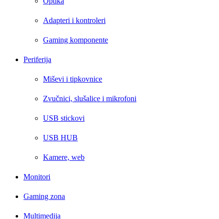
Optika
Adapteri i kontroleri
Gaming komponente
Periferija
Miševi i tipkovnice
Zvučnici, slušalice i mikrofoni
USB stickovi
USB HUB
Kamere, web
Monitori
Gaming zona
Multimedija