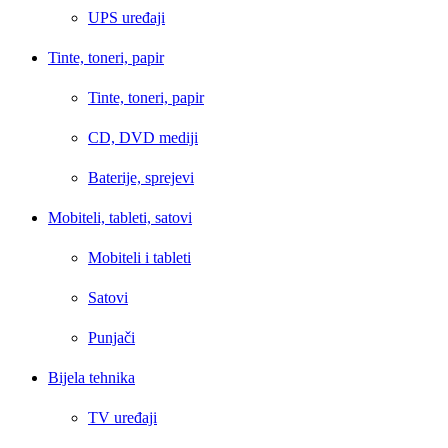
UPS uređaji
Tinte, toneri, papir
Tinte, toneri, papir
CD, DVD mediji
Baterije, sprejevi
Mobiteli, tableti, satovi
Mobiteli i tableti
Satovi
Punjači
Bijela tehnika
TV uređaji