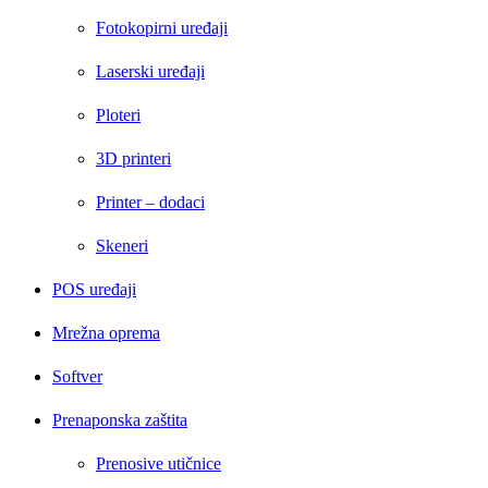
Fotokopirni uređaji
Laserski uređaji
Ploteri
3D printeri
Printer – dodaci
Skeneri
POS uređaji
Mrežna oprema
Softver
Prenaponska zaštita
Prenosive utičnice