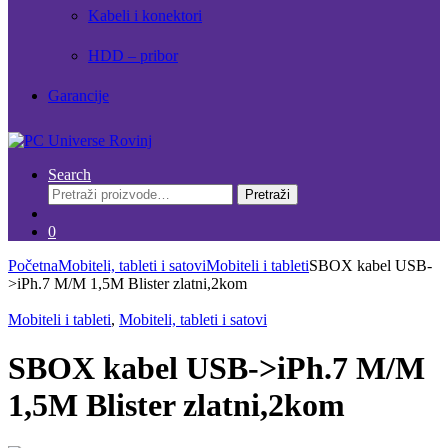
Kabeli i konektori
HDD – pribor
Garancije
Search
Pretraži:
Pretraži
0
Početna
Mobiteli, tableti i satovi
Mobiteli i tableti
SBOX kabel USB-
>iPh.7 M/M 1,5M Blister zlatni,2kom
Mobiteli i tableti
,
Mobiteli, tableti i satovi
SBOX kabel USB->iPh.7 M/M
1,5M Blister zlatni,2kom