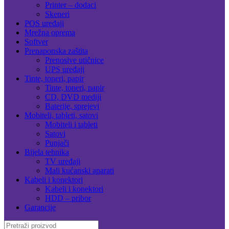
Printer – dodaci
Skeneri
POS uređaji
Mrežna oprema
Softver
Prenaponska zaštita
Prenosive utičnice
UPS uređaji
Tinte, toneri, papir
Tinte, toneri, papir
CD, DVD mediji
Baterije, sprejevi
Mobiteli, tableti, satovi
Mobiteli i tableti
Satovi
Punjači
Bijela tehnika
TV uređaji
Mali kućanski aparati
Kabeli i konektori
Kabeli i konektori
HDD – pribor
Garancije
Search