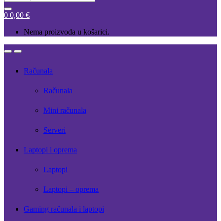
for:
0
0,00
€
Nema proizvoda u košarici.
Open
Close
Računala
Računala
Mini računala
Serveri
Laptopi i oprema
Laptopi
Laptopi – oprema
Gaming računala i laptopi