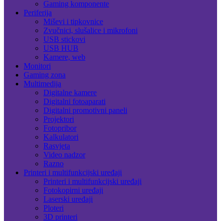
Gaming komponente
Periferija
Miševi i tipkovnice
Zvučnici, slušalice i mikrofoni
USB stickovi
USB HUB
Kamere, web
Monitori
Gaming zona
Multimedija
Digitalne kamere
Digitalni fotoaparati
Digitalni promotivni paneli
Projektori
Fotopribor
Kalkulatori
Rasvjeta
Video nadzor
Razno
Printeri i multifunkcijski uređaji
Printeri i multifunkcijski uređaji
Fotokopirni uređaji
Laserski uređaji
Ploteri
3D printeri