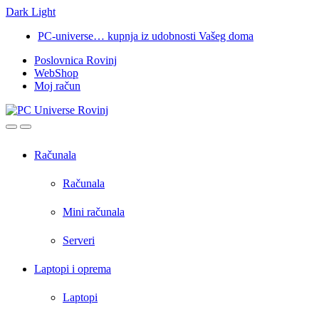
Dark
Light
Skip
Skip
PC-universe… kupnja iz udobnosti Vašeg doma
to
to
Poslovnica Rovinj
navigation
content
WebShop
Moj račun
Open
Close
Računala
Računala
Mini računala
Serveri
Laptopi i oprema
Laptopi