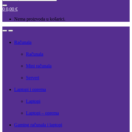
for:
0
0,00
€
Nema proizvoda u košarici.
Open
Close
Računala
Računala
Mini računala
Serveri
Laptopi i oprema
Laptopi
Laptopi – oprema
Gaming računala i laptopi