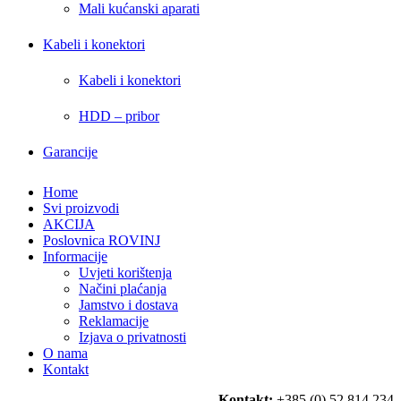
Mali kućanski aparati
Kabeli i konektori
Kabeli i konektori
HDD – pribor
Garancije
Home
Svi proizvodi
AKCIJA
Poslovnica ROVINJ
Informacije
Uvjeti korištenja
Načini plaćanja
Jamstvo i dostava
Reklamacije
Izjava o privatnosti
O nama
Kontakt
Kontakt:
+385 (0) 52 814 234