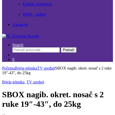
Kabeli i konektori
HDD – pribor
Garancije
Search
Pretraži:
Pretraži
0
Početna
Bijela tehnika
TV uređaji
SBOX nagib. okret. nosač s 2 ruke
19″-43″, do 25kg
Bijela tehnika
,
TV uređaji
SBOX nagib. okret. nosač s 2
ruke 19″-43″, do 25kg