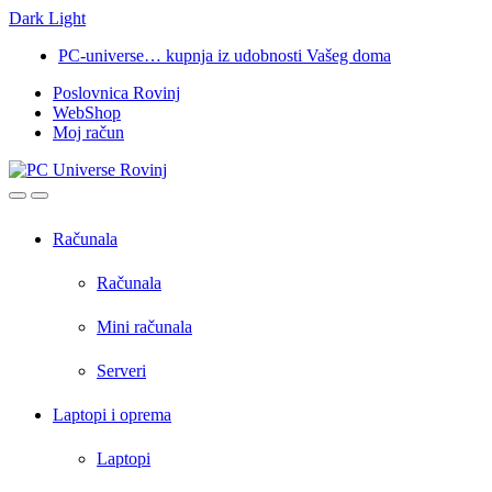
Dark
Light
Skip
Skip
PC-universe… kupnja iz udobnosti Vašeg doma
to
to
Poslovnica Rovinj
navigation
content
WebShop
Moj račun
Open
Close
Računala
Računala
Mini računala
Serveri
Laptopi i oprema
Laptopi