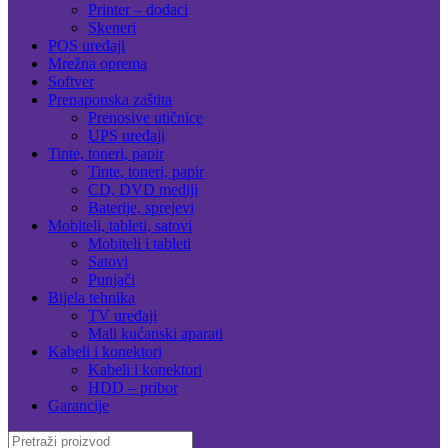
Printer – dodaci
Skeneri
POS uređaji
Mrežna oprema
Softver
Prenaponska zaštita
Prenosive utičnice
UPS uređaji
Tinte, toneri, papir
Tinte, toneri, papir
CD, DVD mediji
Baterije, sprejevi
Mobiteli, tableti, satovi
Mobiteli i tableti
Satovi
Punjači
Bijela tehnika
TV uređaji
Mali kućanski aparati
Kabeli i konektori
Kabeli i konektori
HDD – pribor
Garancije
Search