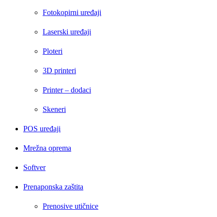
Fotokopirni uređaji
Laserski uređaji
Ploteri
3D printeri
Printer – dodaci
Skeneri
POS uređaji
Mrežna oprema
Softver
Prenaponska zaštita
Prenosive utičnice