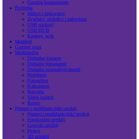
Gaming komponente
Periferija
Miševi i tipkovnice
Zvučnici, slušalice i mikrofoni
USB stickovi
USB HUB
Kamere, web
Monitori
Gaming zona
Multimedija
Digitalne kamere
Digitalni fotoaparati
Digitalni promotivni paneli
Projektori
Fotopribor
Kalkulatori
Rasvjeta
Video nadzor
Razno
Printeri i multifunkcijski uređaji
Printeri i multifunkcijski uređaji
Fotokopirni uređaji
Laserski uređaji
Ploteri
3D printeri