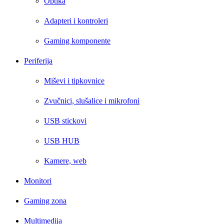
Optika
Adapteri i kontroleri
Gaming komponente
Periferija
Miševi i tipkovnice
Zvučnici, slušalice i mikrofoni
USB stickovi
USB HUB
Kamere, web
Monitori
Gaming zona
Multimedija