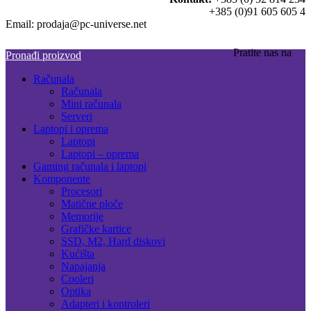
+385 (0)91 605 605 4
Email: prodaja@pc-universe.net
Pratite nas na
Pronađi proizvod
Računala
Računala
Mini računala
Serveri
Laptopi i oprema
Laptopi
Laptopi – oprema
Gaming računala i laptopi
Komponente
Procesori
Matične ploče
Memorije
Grafičke kartice
SSD, M2, Hard diskovi
Kućišta
Napajanja
Cooleri
Optika
Adapteri i kontroleri