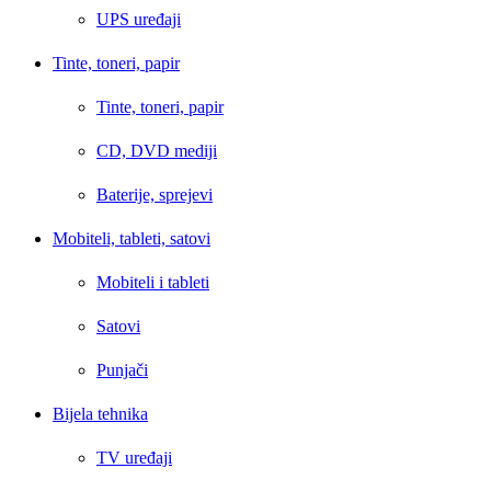
UPS uređaji
Tinte, toneri, papir
Tinte, toneri, papir
CD, DVD mediji
Baterije, sprejevi
Mobiteli, tableti, satovi
Mobiteli i tableti
Satovi
Punjači
Bijela tehnika
TV uređaji