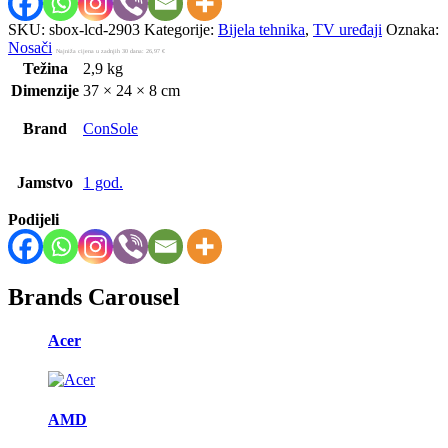
SKU:
sbox-lcd-2903
Kategorije:
Bijela tehnika
,
TV uređaji
Oznaka:
Nosači
Najniža cijena u zadnjih 30 dana:
26,97
€
Težina
2,9 kg
Dimenzije
37 × 24 × 8 cm
Brand
ConSole
Jamstvo
1 god.
Podijeli
Brands Carousel
Acer
AMD