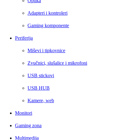
Optika
Adapteri i kontroleri
Gaming komponente
Periferija
Miševi i tipkovnice
Zvučnici, slušalice i mikrofoni
USB stickovi
USB HUB
Kamere, web
Monitori
Gaming zona
Multimedija