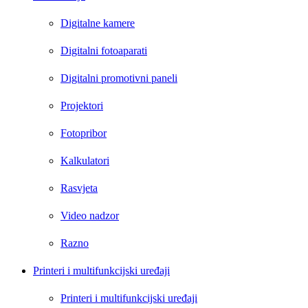
Digitalne kamere
Digitalni fotoaparati
Digitalni promotivni paneli
Projektori
Fotopribor
Kalkulatori
Rasvjeta
Video nadzor
Razno
Printeri i multifunkcijski uređaji
Printeri i multifunkcijski uređaji