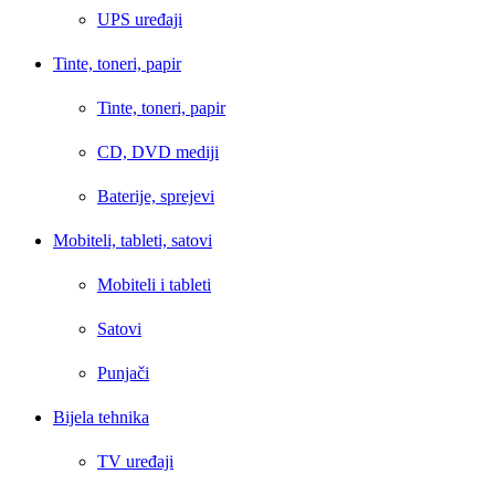
UPS uređaji
Tinte, toneri, papir
Tinte, toneri, papir
CD, DVD mediji
Baterije, sprejevi
Mobiteli, tableti, satovi
Mobiteli i tableti
Satovi
Punjači
Bijela tehnika
TV uređaji