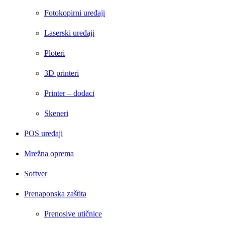
Fotokopirni uređaji
Laserski uređaji
Ploteri
3D printeri
Printer – dodaci
Skeneri
POS uređaji
Mrežna oprema
Softver
Prenaponska zaštita
Prenosive utičnice