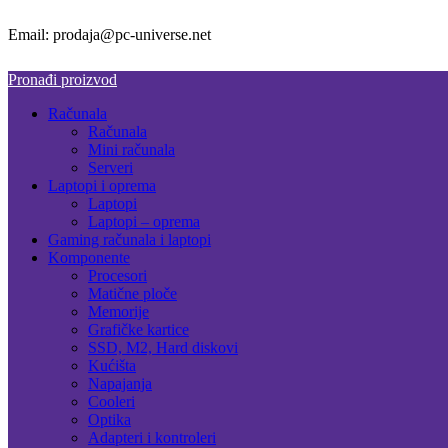
Email: prodaja@pc-universe.net
Pronađi proizvod
Računala
Računala
Mini računala
Serveri
Laptopi i oprema
Laptopi
Laptopi – oprema
Gaming računala i laptopi
Komponente
Procesori
Matične ploče
Memorije
Grafičke kartice
SSD, M2, Hard diskovi
Kućišta
Napajanja
Cooleri
Optika
Adapteri i kontroleri