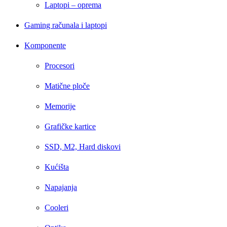
Laptopi – oprema
Gaming računala i laptopi
Komponente
Procesori
Matične ploče
Memorije
Grafičke kartice
SSD, M2, Hard diskovi
Kućišta
Napajanja
Cooleri