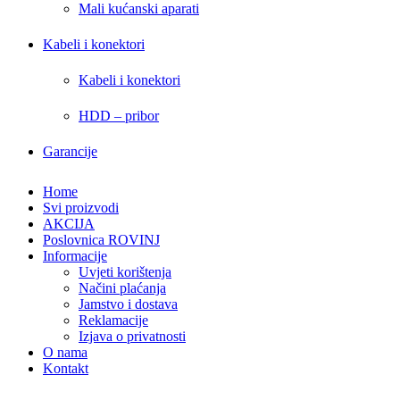
Mali kućanski aparati
Kabeli i konektori
Kabeli i konektori
HDD – pribor
Garancije
Home
Svi proizvodi
AKCIJA
Poslovnica ROVINJ
Informacije
Uvjeti korištenja
Načini plaćanja
Jamstvo i dostava
Reklamacije
Izjava o privatnosti
O nama
Kontakt