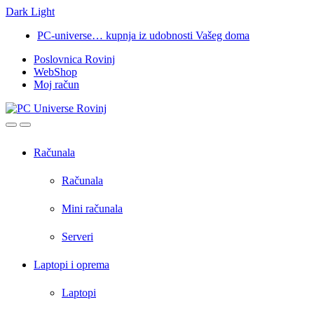
Dark
Light
Skip
Skip
PC-universe… kupnja iz udobnosti Vašeg doma
to
to
Poslovnica Rovinj
navigation
content
WebShop
Moj račun
Open
Close
Računala
Računala
Mini računala
Serveri
Laptopi i oprema
Laptopi