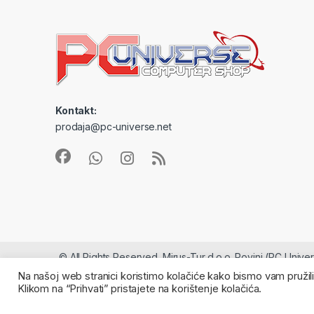
Kontakt:
prodaja@pc-universe.net
© All Rights Reserved. Mirus-Tur d.o.o. Rovinj (PC Univ
Na našoj web stranici koristimo kolačiće kako bismo vam pružili
Klikom na “Prihvati” pristajete na korištenje kolačića.