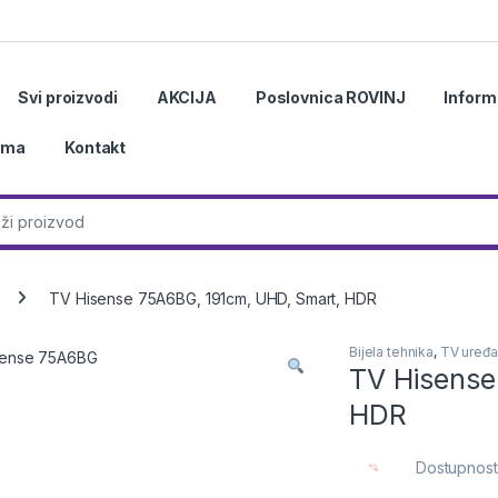
Svi proizvodi
AKCIJA
Poslovnica ROVINJ
Inform
ama
Kontakt
r:
TV Hisense 75A6BG, 191cm, UHD, Smart, HDR
Bijela tehnika
,
TV uređaj
TV Hisense
HDR
Dostupnost