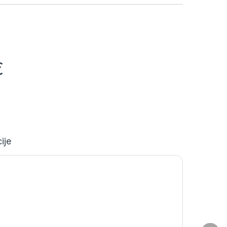
€
ije