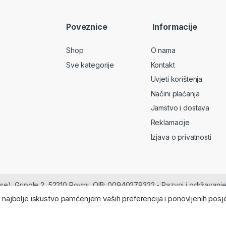
Poveznice
Informacije
Shop
O nama
Sve kategorije
Kontakt
Uvjeti korištenja
Načini plaćanja
Jamstvo i dostava
Reklamacije
Izjava o privatnosti
erse), Gripole 2, 52210 Rovinj, OIB: 00940279322 - Razvoj i održavanj
 najbolje iskustvo pamćenjem vaših preferencija i ponovljenih posj