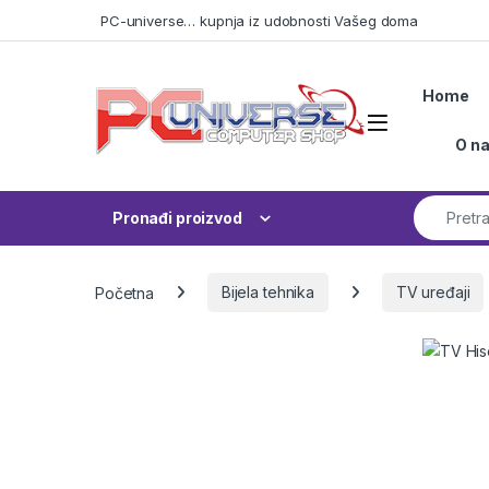
Skip to navigation
Skip to content
PC-universe… kupnja iz udobnosti Vašeg doma
Home
Open
O n
Search fo
Pronađi proizvod
Početna
Bijela tehnika
TV uređaji