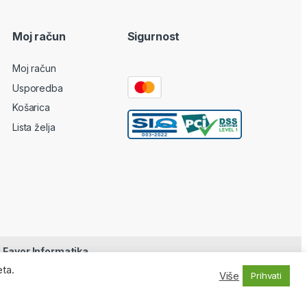
Moj račun
Sigurnost
Moj račun
Usporedba
Košarica
Lista želja
e
Favor Informatika
eta.
Više
Prihvati