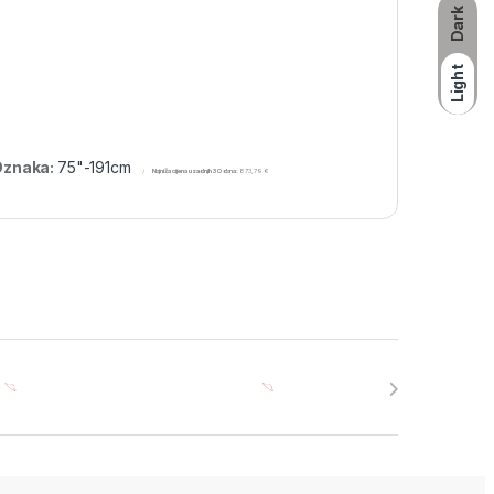
Dark
Light
Oznaka:
75"-191cm
Najniža cijena u zadnjih 30 dana:
873,79
€