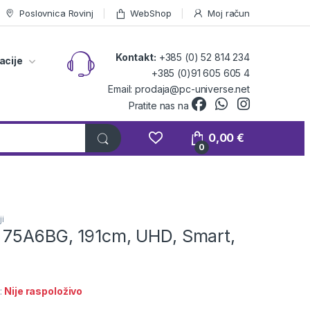
Poslovnica Rovinj
WebShop
Moj račun
Kontakt:
+385 (0) 52 814 234
acije
+385 (0)91 605 605 4
Email: prodaja@pc-universe.net
Pratite nas na
0,00
€
0
i
 75A6BG, 191cm, UHD, Smart,
:
Nije raspoloživo