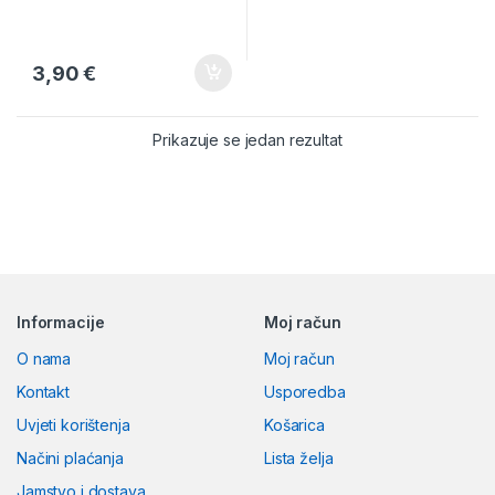
3,90
€
Prikazuje se jedan rezultat
Brands Carousel
Informacije
Moj račun
O nama
Moj račun
Kontakt
Usporedba
Uvjeti korištenja
Košarica
Načini plaćanja
Lista želja
Jamstvo i dostava