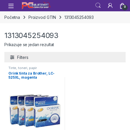
Skip to navigation
Skip to content
Open
0
Početna
Proizvod GTIN
1313045254093
1313045254093
Prikazuje se jedan rezultat
Filters
Tinte, toneri, papir
Orink tinta za Brother, LC-
525XL, magenta