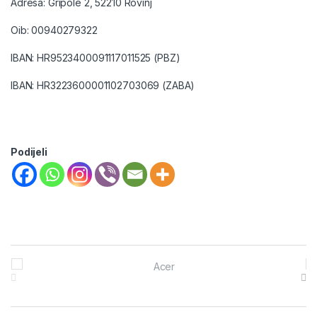
Adresa: Gripole 2, 52210 Rovinj
Oib: 00940279322
IBAN: HR9523400091117011525 (PBZ)
IBAN: HR3223600001102703069 (ZABA)
Podijeli
Brands Carousel