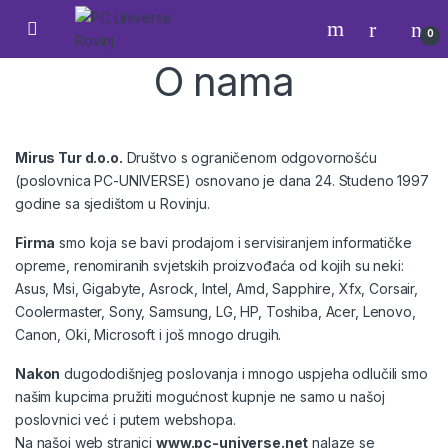
Skip to navigation
Skip to content
Open
0
O nama
Mirus Tur d.o.o.
Društvo s ograničenom odgovornošću
(poslovnica PC-UNIVERSE) osnovano je dana 24. Studeno 1997
godine sa sjedištom u Rovinju.
Firma
smo koja se bavi prodajom i servisiranjem informatičke
opreme, renomiranih svjetskih proizvođaća od kojih su neki:
Asus, Msi, Gigabyte, Asrock, Intel, Amd, Sapphire, Xfx, Corsair,
Coolermaster, Sony, Samsung, LG, HP, Toshiba, Acer, Lenovo,
Canon, Oki, Microsoft i još mnogo drugih.
Nakon
dugododišnjeg poslovanja i mnogo uspjeha odlučili smo
našim kupcima pružiti mogućnost kupnje ne samo u našoj
poslovnici već i putem webshopa.
Na našoj web stranici
www.pc-universe.net
nalaze se