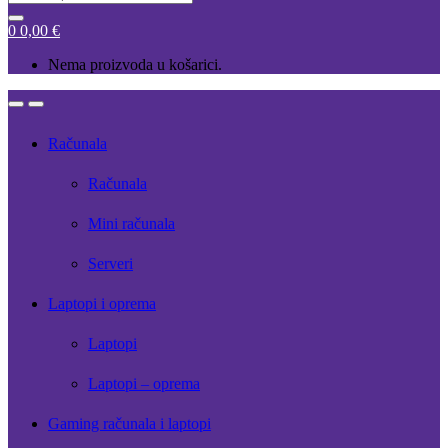
for:
0
0,00
€
Nema proizvoda u košarici.
Open
Close
Računala
Računala
Mini računala
Serveri
Laptopi i oprema
Laptopi
Laptopi – oprema
Gaming računala i laptopi