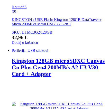
0
out of 5
(0)
KINGSTON / USB Flash/ Kingston 128GB DataTraveler
Micro 200MB/s Metal USB 3.2 Gen 1
SKU: DTMC3G2/128GB
32,96
€
Dodaj u košaricu
Periferija
,
USB stickovi
Kingston 128GB microSDXC Canvas
Go Plus Gen4 200MB/s A2 U3 V30
Card + Adapter