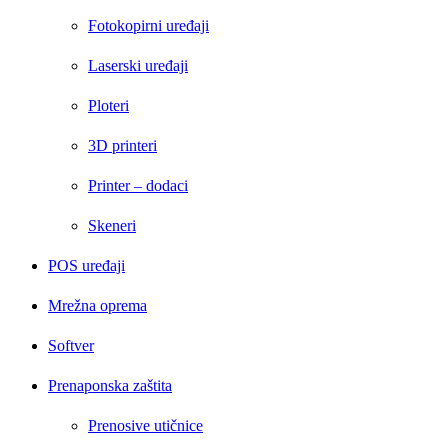
Fotokopirni uređaji
Laserski uređaji
Ploteri
3D printeri
Printer – dodaci
Skeneri
POS uređaji
Mrežna oprema
Softver
Prenaponska zaštita
Prenosive utičnice