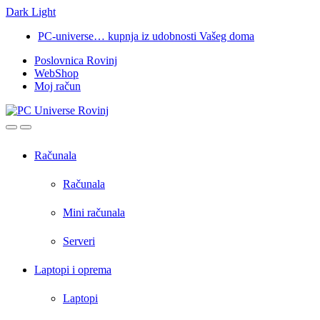
Dark
Light
Skip
Skip
PC-universe… kupnja iz udobnosti Vašeg doma
to
to
Poslovnica Rovinj
navigation
content
WebShop
Moj račun
Open
Close
Računala
Računala
Mini računala
Serveri
Laptopi i oprema
Laptopi