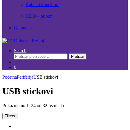
Kabeli i konektori
HDD – pribor
Garancije
Search
Pretraži:
Pretraži
0
Početna
Periferija
USB stickovi
USB stickovi
Prikazujemo 1–24 od 32 rezultata
Filters