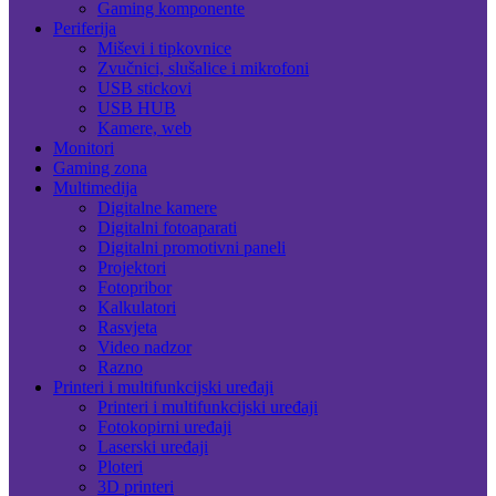
Gaming komponente
Periferija
Miševi i tipkovnice
Zvučnici, slušalice i mikrofoni
USB stickovi
USB HUB
Kamere, web
Monitori
Gaming zona
Multimedija
Digitalne kamere
Digitalni fotoaparati
Digitalni promotivni paneli
Projektori
Fotopribor
Kalkulatori
Rasvjeta
Video nadzor
Razno
Printeri i multifunkcijski uređaji
Printeri i multifunkcijski uređaji
Fotokopirni uređaji
Laserski uređaji
Ploteri
3D printeri