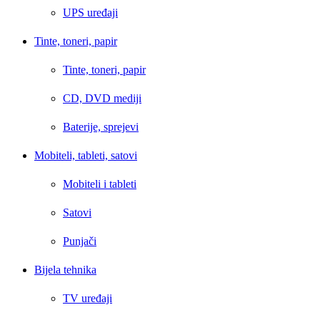
UPS uređaji
Tinte, toneri, papir
Tinte, toneri, papir
CD, DVD mediji
Baterije, sprejevi
Mobiteli, tableti, satovi
Mobiteli i tableti
Satovi
Punjači
Bijela tehnika
TV uređaji