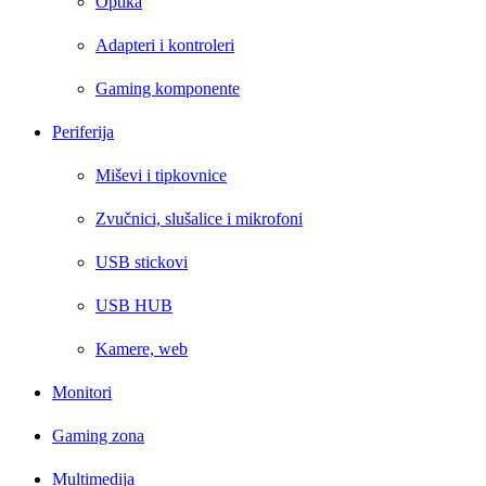
Optika
Adapteri i kontroleri
Gaming komponente
Periferija
Miševi i tipkovnice
Zvučnici, slušalice i mikrofoni
USB stickovi
USB HUB
Kamere, web
Monitori
Gaming zona
Multimedija