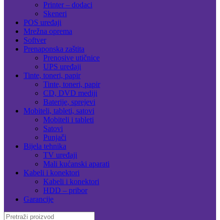
Printer – dodaci
Skeneri
POS uređaji
Mrežna oprema
Softver
Prenaponska zaštita
Prenosive utičnice
UPS uređaji
Tinte, toneri, papir
Tinte, toneri, papir
CD, DVD mediji
Baterije, sprejevi
Mobiteli, tableti, satovi
Mobiteli i tableti
Satovi
Punjači
Bijela tehnika
TV uređaji
Mali kućanski aparati
Kabeli i konektori
Kabeli i konektori
HDD – pribor
Garancije
Search