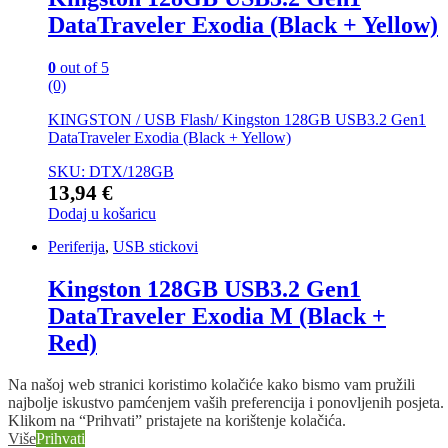
DataTraveler Exodia (Black + Yellow)
0
out of 5
(0)
KINGSTON / USB Flash/ Kingston 128GB USB3.2 Gen1
DataTraveler Exodia (Black + Yellow)
SKU: DTX/128GB
13,94
€
Dodaj u košaricu
Periferija
,
USB stickovi
Kingston 128GB USB3.2 Gen1
DataTraveler Exodia M (Black +
Red)
Na našoj web stranici koristimo kolačiće kako bismo vam pružili
najbolje iskustvo pamćenjem vaših preferencija i ponovljenih posjeta.
Klikom na “Prihvati” pristajete na korištenje kolačića.
Više
Prihvati