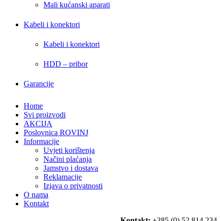
Mali kućanski aparati
Kabeli i konektori
Kabeli i konektori
HDD – pribor
Garancije
Home
Svi proizvodi
AKCIJA
Poslovnica ROVINJ
Informacije
Uvjeti korištenja
Načini plaćanja
Jamstvo i dostava
Reklamacije
Izjava o privatnosti
O nama
Kontakt
Kontakt:
+385 (0) 52 814 234