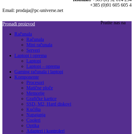
+385 (0)91 605 605 4
Email: prodaja@pc-universe.net
Pratite nas na
Pronađi proizvod
Računala
Računala
Mini računala
Serveri
Laptopi i oprema
Laptopi
Laptopi – oprema
Gaming računala i laptopi
Komponente
Procesori
Matične ploče
Memorije
Grafičke kartice
SSD, M2, Hard diskovi
Kućišta
Napajanja
Cooleri
Optika
Adapteri i kontroleri