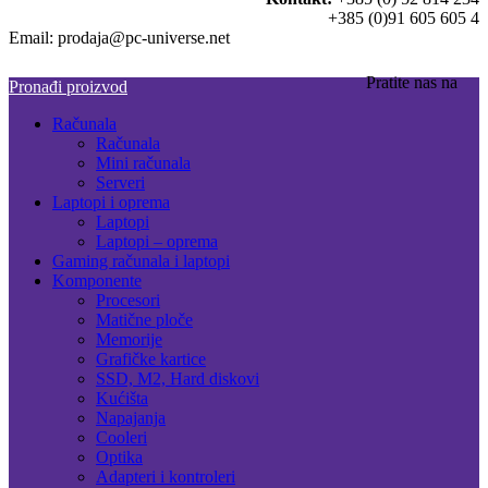
+385 (0)91 605 605 4
Email: prodaja@pc-universe.net
Pratite nas na
Pronađi proizvod
Računala
Računala
Mini računala
Serveri
Laptopi i oprema
Laptopi
Laptopi – oprema
Gaming računala i laptopi
Komponente
Procesori
Matične ploče
Memorije
Grafičke kartice
SSD, M2, Hard diskovi
Kućišta
Napajanja
Cooleri
Optika
Adapteri i kontroleri