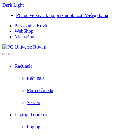
Dark
Light
Skip
Skip
PC-universe… kupnja iz udobnosti Vašeg doma
to
to
Poslovnica Rovinj
navigation
content
WebShop
Moj račun
Open
Close
Računala
Računala
Mini računala
Serveri
Laptopi i oprema
Laptopi