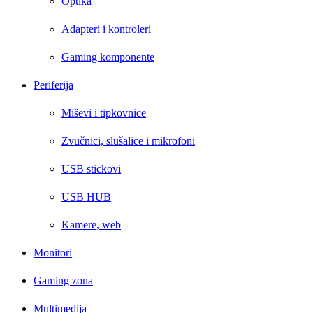
Optika
Adapteri i kontroleri
Gaming komponente
Periferija
Miševi i tipkovnice
Zvučnici, slušalice i mikrofoni
USB stickovi
USB HUB
Kamere, web
Monitori
Gaming zona
Multimedija