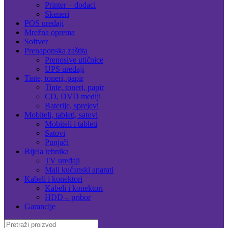
Printer – dodaci
Skeneri
POS uređaji
Mrežna oprema
Softver
Prenaponska zaštita
Prenosive utičnice
UPS uređaji
Tinte, toneri, papir
Tinte, toneri, papir
CD, DVD mediji
Baterije, sprejevi
Mobiteli, tableti, satovi
Mobiteli i tableti
Satovi
Punjači
Bijela tehnika
TV uređaji
Mali kućanski aparati
Kabeli i konektori
Kabeli i konektori
HDD – pribor
Garancije
Search