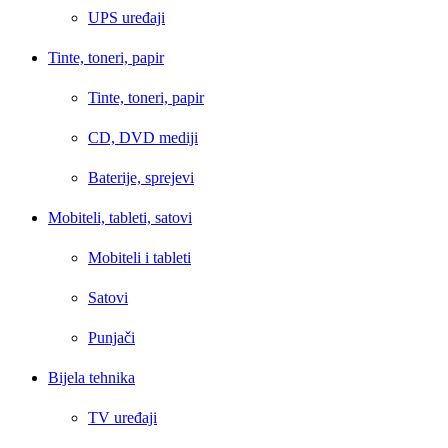
UPS uređaji
Tinte, toneri, papir
Tinte, toneri, papir
CD, DVD mediji
Baterije, sprejevi
Mobiteli, tableti, satovi
Mobiteli i tableti
Satovi
Punjači
Bijela tehnika
TV uređaji