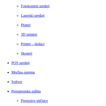
Fotokopirni uređaji
Laserski uređaji
Ploteri
3D printeri
Printer – dodaci
Skeneri
POS uređaji
Mrežna oprema
Softver
Prenaponska zaštita
Prenosive utičnice