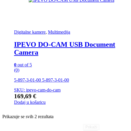
Digitalne kamere
,
Multimedija
IPEVO DO-CAM USB Document
Camera
0
out of 5
(0)
5-897-3-01-00 5-897-3-01-00
SKU: ipevo-cam-do-cam
169,69
€
Dodaj u košaricu
Prikazuje se svih 2 rezultata
Prikaži