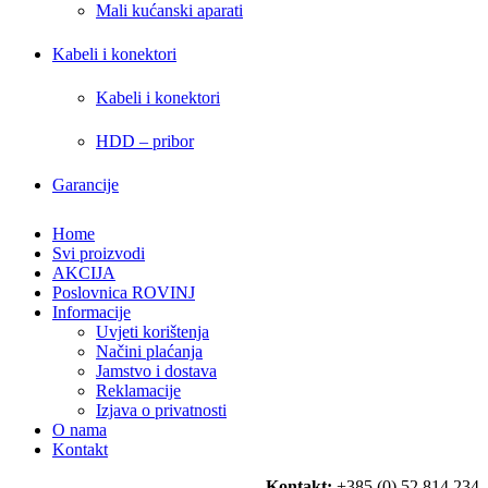
Mali kućanski aparati
Kabeli i konektori
Kabeli i konektori
HDD – pribor
Garancije
Home
Svi proizvodi
AKCIJA
Poslovnica ROVINJ
Informacije
Uvjeti korištenja
Načini plaćanja
Jamstvo i dostava
Reklamacije
Izjava o privatnosti
O nama
Kontakt
Kontakt:
+385 (0) 52 814 234