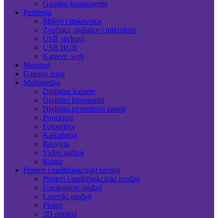
Gaming komponente
Periferija
Miševi i tipkovnice
Zvučnici, slušalice i mikrofoni
USB stickovi
USB HUB
Kamere, web
Monitori
Gaming zona
Multimedija
Digitalne kamere
Digitalni fotoaparati
Digitalni promotivni paneli
Projektori
Fotopribor
Kalkulatori
Rasvjeta
Video nadzor
Razno
Printeri i multifunkcijski uređaji
Printeri i multifunkcijski uređaji
Fotokopirni uređaji
Laserski uređaji
Ploteri
3D printeri