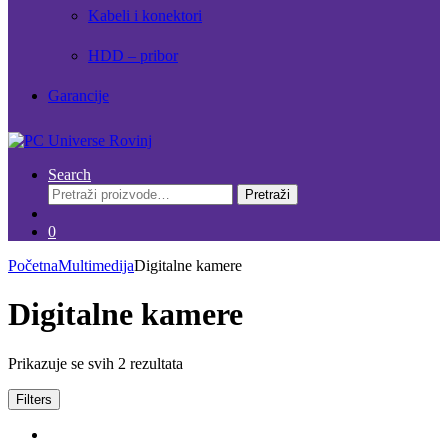
Kabeli i konektori
HDD – pribor
Garancije
Search
Pretraži:
Pretraži
0
Početna
Multimedija
Digitalne kamere
Digitalne kamere
Prikazuje se svih 2 rezultata
Filters