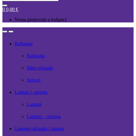
for:
0
0,00
€
Nema proizvoda u košarici.
Open
Close
Računala
Računala
Mini računala
Serveri
Laptopi i oprema
Laptopi
Laptopi – oprema
Gaming računala i laptopi