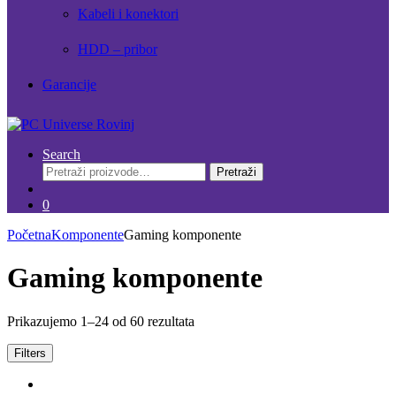
Kabeli i konektori
HDD – pribor
Garancije
Search
Pretraži:
Pretraži
0
Početna
Komponente
Gaming komponente
Gaming komponente
Prikazujemo 1–24 od 60 rezultata
Filters