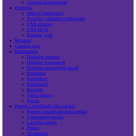
Gaming komponente
Periferija
Miševi i tipkovnice
Zvučnici, slušalice i mikrofoni
USB stickovi
USB HUB
Kamere, web
Monitori
Gaming zona
Multimedija
Digitalne kamere
Digitalni fotoaparati
Digitalni promotivni paneli
Projektori
Fotopribor
Kalkulatori
Rasvjeta
Video nadzor
Razno
Printeri i multifunkcijski uređaji
Printeri i multifunkcijski uređaji
Fotokopirni uređaji
Laserski uređaji
Ploteri
3D printeri