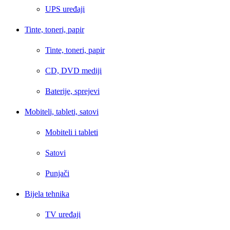
UPS uređaji
Tinte, toneri, papir
Tinte, toneri, papir
CD, DVD mediji
Baterije, sprejevi
Mobiteli, tableti, satovi
Mobiteli i tableti
Satovi
Punjači
Bijela tehnika
TV uređaji