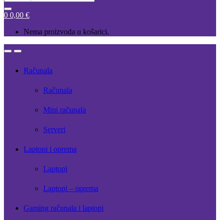
for:
0
0,00
€
Nema proizvoda u košarici.
Open
Close
Računala
Računala
Mini računala
Serveri
Laptopi i oprema
Laptopi
Laptopi – oprema
Gaming računala i laptopi