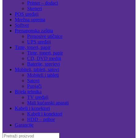
Printer – dodaci
Skeneri
POS uređaji
Mrežna oprema
Softver
Prenaponska zaštita
Prenosive utičnice
UPS uređaji
Tinte, toneri, papir
Tinte, toneri, papir
CD, DVD mediji
Baterije, sprejevi
Mobiteli, tableti, satovi
Mobiteli i tableti
Satovi
Punjači
Bijela tehnika
TV uređaji
Mali kućanski aparati
Kabeli i konektori
Kabeli i konektori
HDD – pribor
Garancije
Search