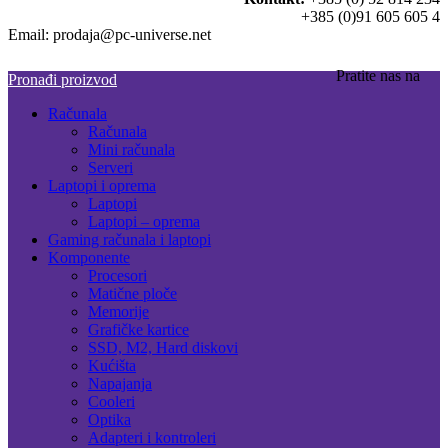
+385 (0)91 605 605 4
Email: prodaja@pc-universe.net
Pratite nas na
Pronađi proizvod
Računala
Računala
Mini računala
Serveri
Laptopi i oprema
Laptopi
Laptopi – oprema
Gaming računala i laptopi
Komponente
Procesori
Matične ploče
Memorije
Grafičke kartice
SSD, M2, Hard diskovi
Kućišta
Napajanja
Cooleri
Optika
Adapteri i kontroleri