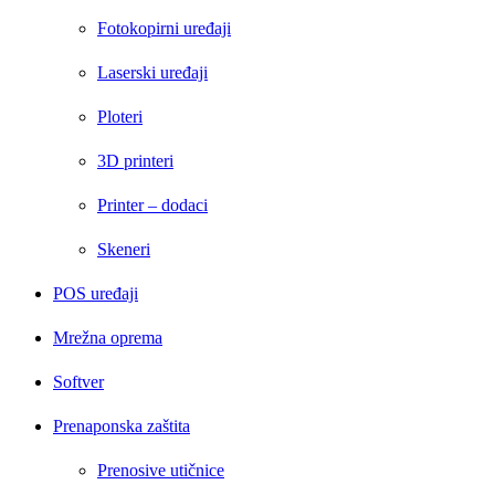
Fotokopirni uređaji
Laserski uređaji
Ploteri
3D printeri
Printer – dodaci
Skeneri
POS uređaji
Mrežna oprema
Softver
Prenaponska zaštita
Prenosive utičnice