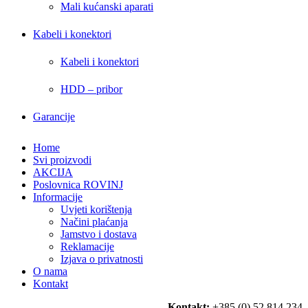
Mali kućanski aparati
Kabeli i konektori
Kabeli i konektori
HDD – pribor
Garancije
Home
Svi proizvodi
AKCIJA
Poslovnica ROVINJ
Informacije
Uvjeti korištenja
Načini plaćanja
Jamstvo i dostava
Reklamacije
Izjava o privatnosti
O nama
Kontakt
Kontakt:
+385 (0) 52 814 234