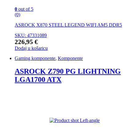
0
out of 5
(0)
ASROCK X870 STEEL LEGEND WIFI AM5 DDR5
SKU: 47331089
226,95
€
Dodaj u košaricu
Gaming komponente
,
Komponente
ASROCK Z790 PG LIGHTNING
LGA1700 ATX