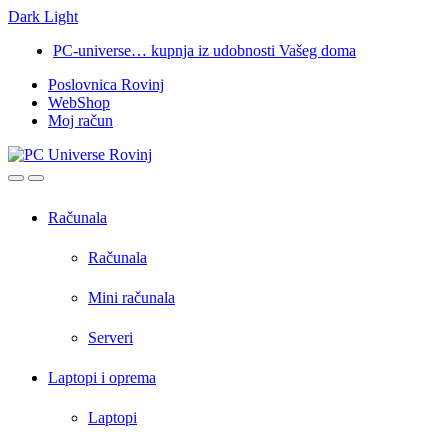
Dark
Light
Skip
Skip
PC-universe… kupnja iz udobnosti Vašeg doma
to
to
Poslovnica Rovinj
navigation
content
WebShop
Moj račun
Open
Close
Računala
Računala
Mini računala
Serveri
Laptopi i oprema
Laptopi