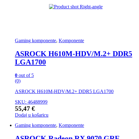
Gaming komponente
,
Komponente
ASROCK H610M-HDV/M.2+ DDR5
LGA1700
0
out of 5
(0)
ASROCK H610M-HDV/M.2+ DDR5 LGA1700
SKU: 46488999
55,47
€
Dodaj u košaricu
Gaming komponente
,
Komponente
ASROCK Radeon RX 9070 GRE