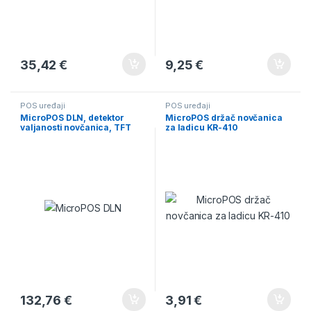
35,42
€
9,25
€
POS uređaji
POS uređaji
MicroPOS DLN, detektor
MicroPOS držač novčanica
valjanosti novčanica, TFT
za ladicu KR-410
132,76
€
3,91
€