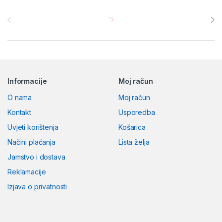
Brands Carousel
Informacije
Moj račun
O nama
Moj račun
Kontakt
Usporedba
Uvjeti korištenja
Košarica
Načini plaćanja
Lista želja
Jamstvo i dostava
Reklamacije
Izjava o privatnosti