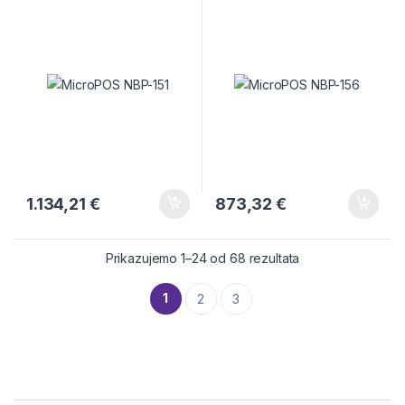
1.134,21
€
873,32
€
Prikazujemo 1–24 od 68 rezultata
1
2
3