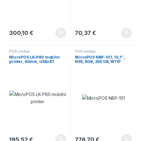
300,10
€
70,37
€
POS uređaji
POS uređaji
MicroPOS LK-P80 mobilni
MicroPOS NBP-101, 10,1″,
printer, 80mm, USB+BT
N95, 8GB, 256 GB, W11P
195,52
€
776,70
€