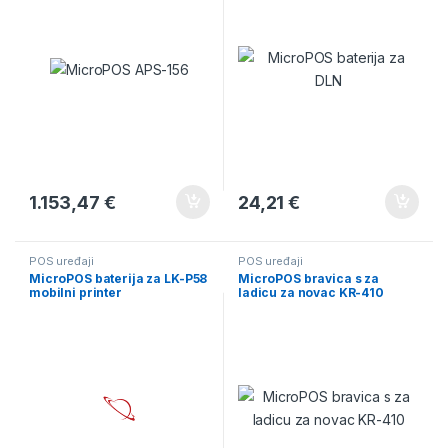
1.153,47
€
24,21
€
POS uređaji
POS uređaji
MicroPOS baterija za LK-P58
MicroPOS bravica s za
mobilni printer
ladicu za novac KR-410