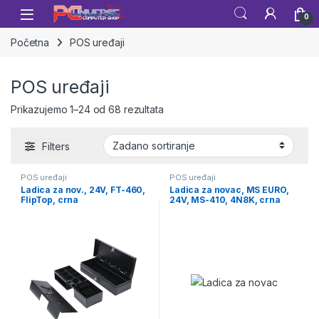
Skip to navigation
Skip to content
Open
0
Početna
POS uređaji
POS uređaji
Prikazujemo 1–24 od 68 rezultata
Filters
POS uređaji
POS uređaji
Ladica za nov., 24V, FT-460,
Ladica za novac, MS EURO,
FlipTop, crna
24V, MS-410, 4N8K, crna