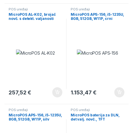
POS uređaji
POS uređaji
MicroPOS AL-K02, brojač
MicroPOS APS-156, i5-1235U,
novč. s detekt. valjanosti
8GB, 512GB, W11P, crni
257,52
€
1.153,47
€
POS uređaji
POS uređaji
MicroPOS APS-156, i5-1235U,
MicroPOS baterija za DLN,
8GB, 512GB, W11P, silv
det valj. novč., TFT