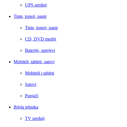
UPS uređaji
Tinte, toneri, papir
Tinte, toneri, papir
CD, DVD mediji
Baterije, sprejevi
Mobiteli, tableti, satovi
Mobiteli i tableti
Satovi
Punjači
Bijela tehnika
TV uređaji