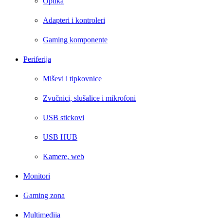
Optika
Adapteri i kontroleri
Gaming komponente
Periferija
Miševi i tipkovnice
Zvučnici, slušalice i mikrofoni
USB stickovi
USB HUB
Kamere, web
Monitori
Gaming zona
Multimedija