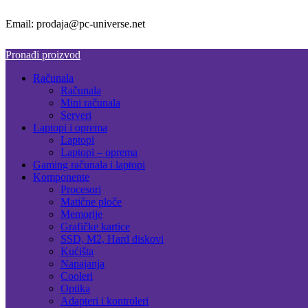
Email: prodaja@pc-universe.net
Pronađi proizvod
Računala
Računala
Mini računala
Serveri
Laptopi i oprema
Laptopi
Laptopi – oprema
Gaming računala i laptopi
Komponente
Procesori
Matične ploče
Memorije
Grafičke kartice
SSD, M2, Hard diskovi
Kućišta
Napajanja
Cooleri
Optika
Adapteri i kontroleri