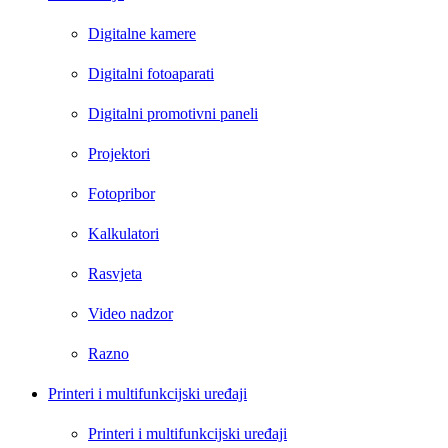
Digitalne kamere
Digitalni fotoaparati
Digitalni promotivni paneli
Projektori
Fotopribor
Kalkulatori
Rasvjeta
Video nadzor
Razno
Printeri i multifunkcijski uređaji
Printeri i multifunkcijski uređaji