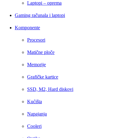
Laptopi – oprema
Gaming računala i laptopi
Komponente
Procesori
Matične ploče
Memorije
Grafičke kartice
SSD, M2, Hard diskovi
Kućišta
Napajanja
Cooleri