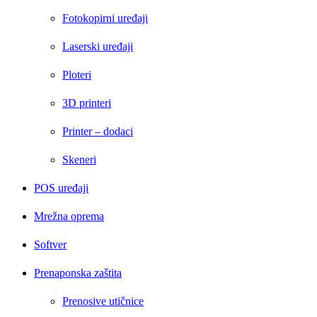
Fotokopirni uređaji
Laserski uređaji
Ploteri
3D printeri
Printer – dodaci
Skeneri
POS uređaji
Mrežna oprema
Softver
Prenaponska zaštita
Prenosive utičnice