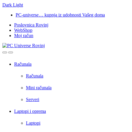
Dark
Light
Skip
Skip
PC-universe… kupnja iz udobnosti Vašeg doma
to
to
Poslovnica Rovinj
navigation
content
WebShop
Moj račun
Open
Close
Računala
Računala
Mini računala
Serveri
Laptopi i oprema
Laptopi