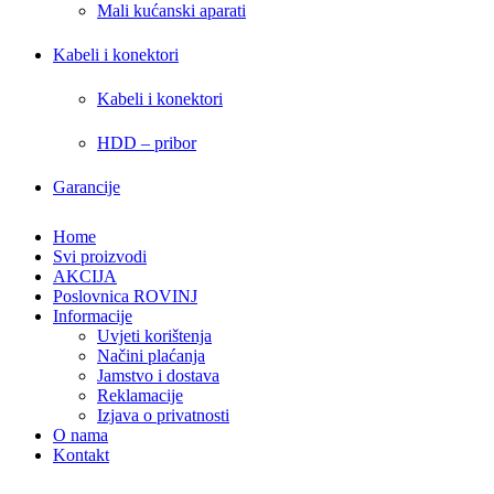
Mali kućanski aparati
Kabeli i konektori
Kabeli i konektori
HDD – pribor
Garancije
Home
Svi proizvodi
AKCIJA
Poslovnica ROVINJ
Informacije
Uvjeti korištenja
Načini plaćanja
Jamstvo i dostava
Reklamacije
Izjava o privatnosti
O nama
Kontakt