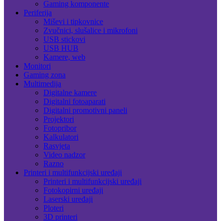
Gaming komponente
Periferija
Miševi i tipkovnice
Zvučnici, slušalice i mikrofoni
USB stickovi
USB HUB
Kamere, web
Monitori
Gaming zona
Multimedija
Digitalne kamere
Digitalni fotoaparati
Digitalni promotivni paneli
Projektori
Fotopribor
Kalkulatori
Rasvjeta
Video nadzor
Razno
Printeri i multifunkcijski uređaji
Printeri i multifunkcijski uređaji
Fotokopirni uređaji
Laserski uređaji
Ploteri
3D printeri