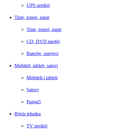
UPS uređaji
Tinte, toneri, papir
Tinte, toneri, papir
CD, DVD mediji
Baterije, sprejevi
Mobiteli, tableti, satovi
Mobiteli i tableti
Satovi
Punjači
Bijela tehnika
TV uređaji