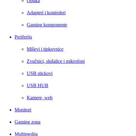
Optika
Adapteri i kontroleri
Gaming komponente
Periferija
Miševi i tipkovnice
Zvučnici, slušalice i mikrofoni
USB stickovi
USB HUB
Kamere, web
Monitori
Gaming zona
Multimedija