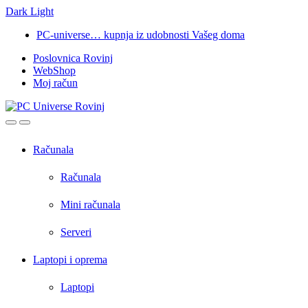
Dark
Light
Skip
Skip
PC-universe… kupnja iz udobnosti Vašeg doma
to
to
Poslovnica Rovinj
navigation
content
WebShop
Moj račun
Open
Close
Računala
Računala
Mini računala
Serveri
Laptopi i oprema
Laptopi