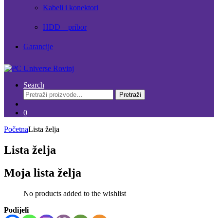
Kabeli i konektori
HDD – pribor
Garancije
Search
Pretraži:
Pretraži
0
Početna
Lista želja
Lista želja
Moja lista želja
No products added to the wishlist
Podijeli