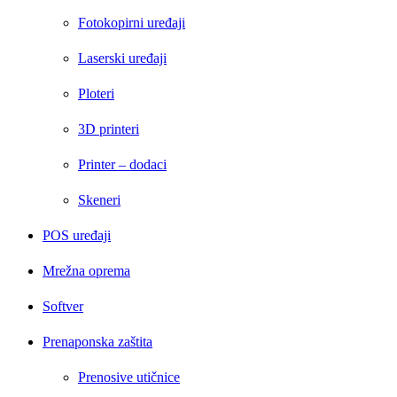
Fotokopirni uređaji
Laserski uređaji
Ploteri
3D printeri
Printer – dodaci
Skeneri
POS uređaji
Mrežna oprema
Softver
Prenaponska zaštita
Prenosive utičnice