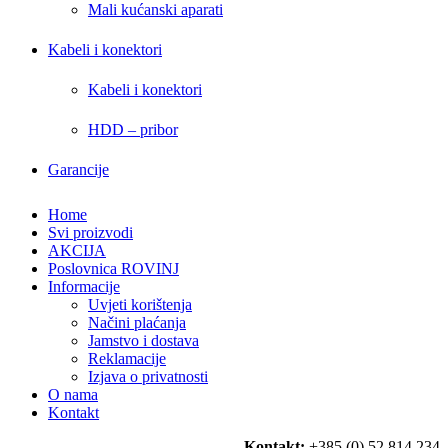
Mali kućanski aparati
Kabeli i konektori
Kabeli i konektori
HDD – pribor
Garancije
Home
Svi proizvodi
AKCIJA
Poslovnica ROVINJ
Informacije
Uvjeti korištenja
Načini plaćanja
Jamstvo i dostava
Reklamacije
Izjava o privatnosti
O nama
Kontakt
Kontakt:
+385 (0) 52 814 234