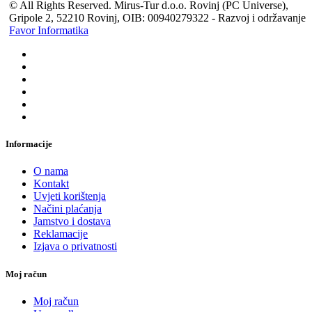
© All Rights Reserved. Mirus-Tur d.o.o. Rovinj (PC Universe),
Gripole 2, 52210 Rovinj, OIB: 00940279322 - Razvoj i održavanje
Favor Informatika
Informacije
O nama
Kontakt
Uvjeti korištenja
Načini plaćanja
Jamstvo i dostava
Reklamacije
Izjava o privatnosti
Moj račun
Moj račun