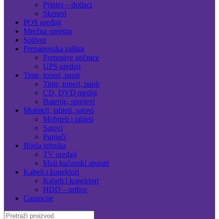
Printer – dodaci
Skeneri
POS uređaji
Mrežna oprema
Softver
Prenaponska zaštita
Prenosive utičnice
UPS uređaji
Tinte, toneri, papir
Tinte, toneri, papir
CD, DVD mediji
Baterije, sprejevi
Mobiteli, tableti, satovi
Mobiteli i tableti
Satovi
Punjači
Bijela tehnika
TV uređaji
Mali kućanski aparati
Kabeli i konektori
Kabeli i konektori
HDD – pribor
Garancije
Search