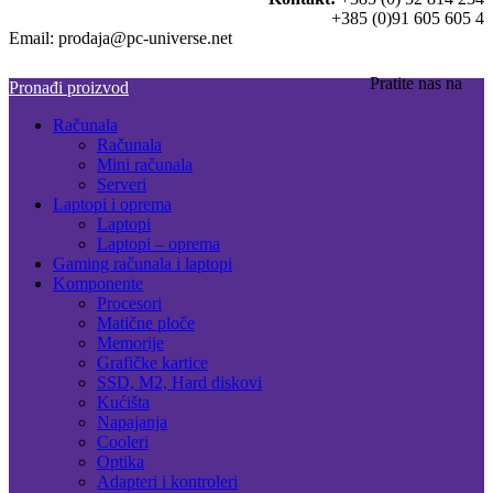
+385 (0)91 605 605 4
Email: prodaja@pc-universe.net
Pratite nas na
Pronađi proizvod
Računala
Računala
Mini računala
Serveri
Laptopi i oprema
Laptopi
Laptopi – oprema
Gaming računala i laptopi
Komponente
Procesori
Matične ploče
Memorije
Grafičke kartice
SSD, M2, Hard diskovi
Kućišta
Napajanja
Cooleri
Optika
Adapteri i kontroleri