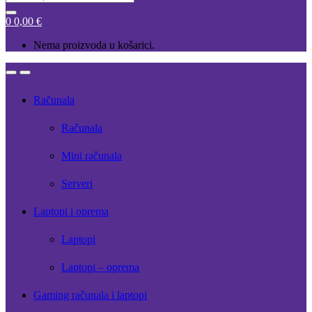
for:
0
0,00
€
Nema proizvoda u košarici.
Open
Close
Računala
Računala
Mini računala
Serveri
Laptopi i oprema
Laptopi
Laptopi – oprema
Gaming računala i laptopi