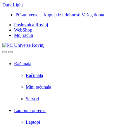
Dark
Light
Skip
Skip
PC-universe… kupnja iz udobnosti Vašeg doma
to
to
Poslovnica Rovinj
navigation
content
WebShop
Moj račun
Open
Close
Računala
Računala
Mini računala
Serveri
Laptopi i oprema
Laptopi