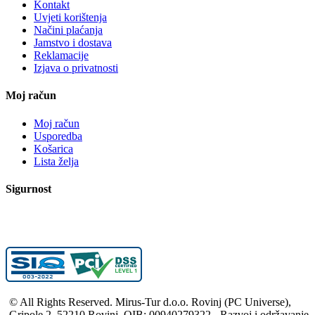
Kontakt
Uvjeti korištenja
Načini plaćanja
Jamstvo i dostava
Reklamacije
Izjava o privatnosti
Moj račun
Moj račun
Usporedba
Košarica
Lista želja
Sigurnost
© All Rights Reserved. Mirus-Tur d.o.o. Rovinj (PC Universe),
Gripole 2, 52210 Rovinj, OIB: 00940279322 - Razvoj i održavanje