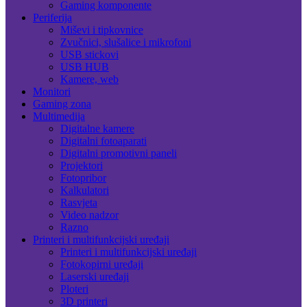
Gaming komponente
Periferija
Miševi i tipkovnice
Zvučnici, slušalice i mikrofoni
USB stickovi
USB HUB
Kamere, web
Monitori
Gaming zona
Multimedija
Digitalne kamere
Digitalni fotoaparati
Digitalni promotivni paneli
Projektori
Fotopribor
Kalkulatori
Rasvjeta
Video nadzor
Razno
Printeri i multifunkcijski uređaji
Printeri i multifunkcijski uređaji
Fotokopirni uređaji
Laserski uređaji
Ploteri
3D printeri