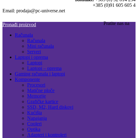
+385 (0)91 605 605 4
Email: prodaja@pc-universe.net
Pratite nas na
Pronađi proizvod
Računala
Računala
Mini računala
Serveri
Laptopi i oprema
Laptopi
Laptopi – oprema
Gaming računala i laptopi
Komponente
Procesori
Matične ploče
Memorije
Grafičke kartice
SSD, M2, Hard diskovi
Kućišta
Napajanja
Cooleri
Optika
Adapteri i kontroleri