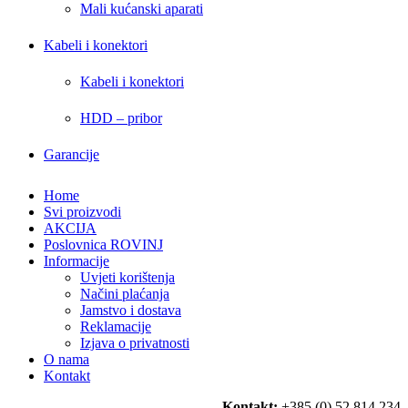
Mali kućanski aparati
Kabeli i konektori
Kabeli i konektori
HDD – pribor
Garancije
Home
Svi proizvodi
AKCIJA
Poslovnica ROVINJ
Informacije
Uvjeti korištenja
Načini plaćanja
Jamstvo i dostava
Reklamacije
Izjava o privatnosti
O nama
Kontakt
Kontakt:
+385 (0) 52 814 234