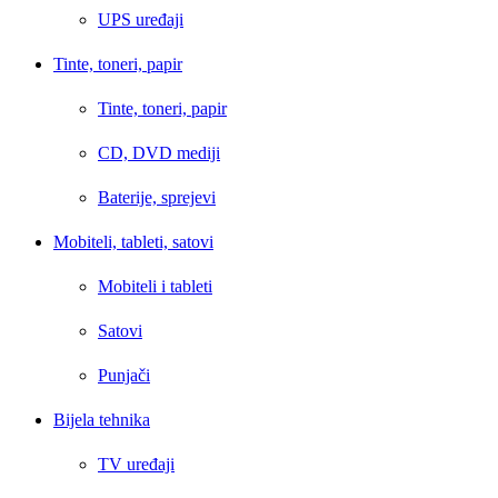
UPS uređaji
Tinte, toneri, papir
Tinte, toneri, papir
CD, DVD mediji
Baterije, sprejevi
Mobiteli, tableti, satovi
Mobiteli i tableti
Satovi
Punjači
Bijela tehnika
TV uređaji