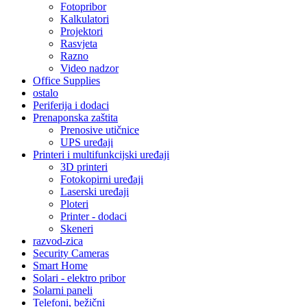
Fotopribor
Kalkulatori
Projektori
Rasvjeta
Razno
Video nadzor
Office Supplies
ostalo
Periferija i dodaci
Prenaponska zaštita
Prenosive utičnice
UPS uređaji
Printeri i multifunkcijski uređaji
3D printeri
Fotokopirni uređaji
Laserski uređaji
Ploteri
Printer - dodaci
Skeneri
razvod-zica
Security Cameras
Smart Home
Solari - elektro pribor
Solarni paneli
Telefoni, bežični