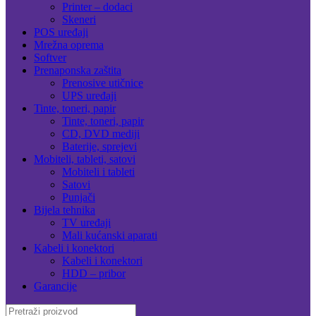
Printer – dodaci
Skeneri
POS uređaji
Mrežna oprema
Softver
Prenaponska zaštita
Prenosive utičnice
UPS uređaji
Tinte, toneri, papir
Tinte, toneri, papir
CD, DVD mediji
Baterije, sprejevi
Mobiteli, tableti, satovi
Mobiteli i tableti
Satovi
Punjači
Bijela tehnika
TV uređaji
Mali kućanski aparati
Kabeli i konektori
Kabeli i konektori
HDD – pribor
Garancije
Search