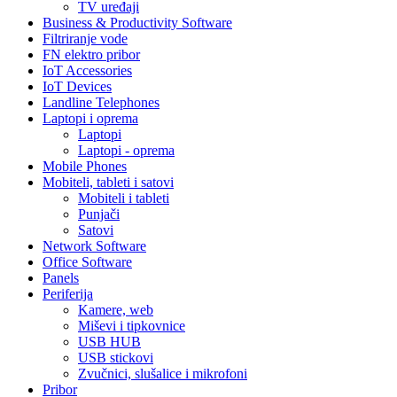
TV uređaji
Business & Productivity Software
Filtriranje vode
FN elektro pribor
IoT Accessories
IoT Devices
Landline Telephones
Laptopi i oprema
Laptopi
Laptopi - oprema
Mobile Phones
Mobiteli, tableti i satovi
Mobiteli i tableti
Punjači
Satovi
Network Software
Office Software
Panels
Periferija
Kamere, web
Miševi i tipkovnice
USB HUB
USB stickovi
Zvučnici, slušalice i mikrofoni
Pribor