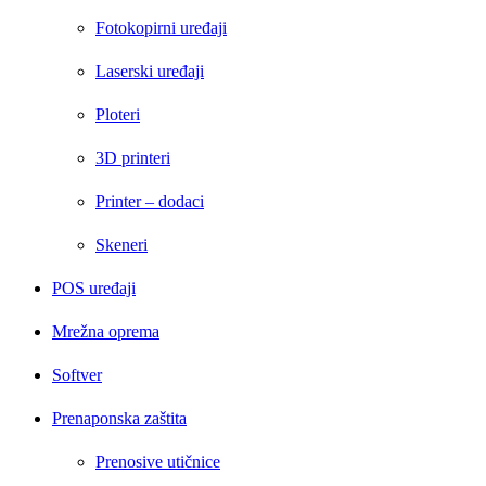
Fotokopirni uređaji
Laserski uređaji
Ploteri
3D printeri
Printer – dodaci
Skeneri
POS uređaji
Mrežna oprema
Softver
Prenaponska zaštita
Prenosive utičnice