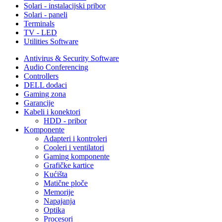
Solari - instalacijski pribor
Solari - paneli
Terminals
TV - LED
Utilities Software
Antivirus & Security Software
Audio Conferencing
Controllers
DELL dodaci
Gaming zona
Garancije
Kabeli i konektori
HDD - pribor
Komponente
Adapteri i kontroleri
Cooleri i ventilatori
Gaming komponente
Grafičke kartice
Kućišta
Matične ploče
Memorije
Napajanja
Optika
Procesori