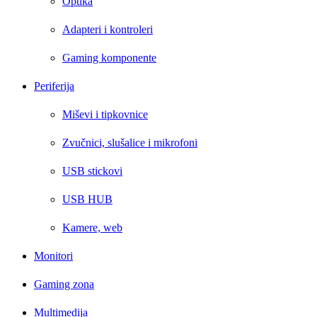
Optika
Adapteri i kontroleri
Gaming komponente
Periferija
Miševi i tipkovnice
Zvučnici, slušalice i mikrofoni
USB stickovi
USB HUB
Kamere, web
Monitori
Gaming zona
Multimedija