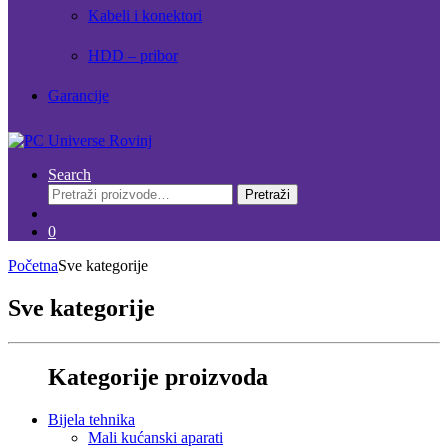
Kabeli i konektori
HDD – pribor
Garancije
Search
Pretraži:
Pretraži
0
Početna
Sve kategorije
Sve kategorije
Kategorije proizvoda
Bijela tehnika
Mali kućanski aparati