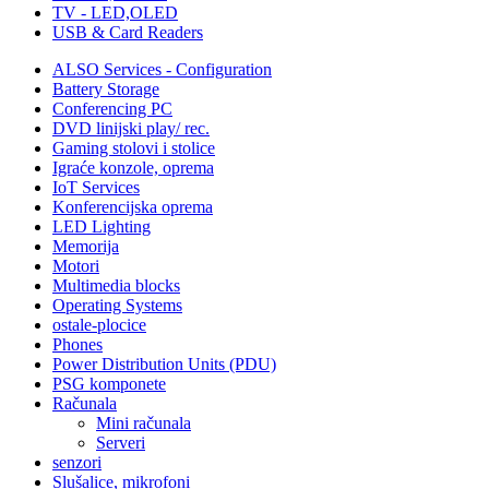
TV - LED,OLED
USB & Card Readers
ALSO Services - Configuration
Battery Storage
Conferencing PC
DVD linijski play/ rec.
Gaming stolovi i stolice
Igraće konzole, oprema
IoT Services
Konferencijska oprema
LED Lighting
Memorija
Motori
Multimedia blocks
Operating Systems
ostale-plocice
Phones
Power Distribution Units (PDU)
PSG komponete
Računala
Mini računala
Serveri
senzori
Slušalice, mikrofoni