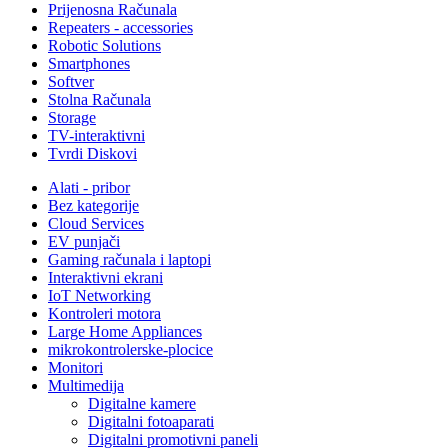
Prijenosna Računala
Repeaters - accessories
Robotic Solutions
Smartphones
Softver
Stolna Računala
Storage
TV-interaktivni
Tvrdi Diskovi
Alati - pribor
Bez kategorije
Cloud Services
EV punjači
Gaming računala i laptopi
Interaktivni ekrani
IoT Networking
Kontroleri motora
Large Home Appliances
mikrokontrolerske-plocice
Monitori
Multimedija
Digitalne kamere
Digitalni fotoaparati
Digitalni promotivni paneli