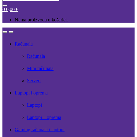
for:
0
0,00
€
Nema proizvoda u košarici.
Open
Close
Računala
Računala
Mini računala
Serveri
Laptopi i oprema
Laptopi
Laptopi – oprema
Gaming računala i laptopi