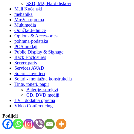
SSD, M2, Hard diskovi
Mali Kućanski
mehanika
Mrežna oprema
Multimedia
Optičke Jedinice
Options & Accessories
pohrana-podataka
POS uređaji
Public Display & Signage
Rack Enclosures
Server parts
Services AVAD
Solari - inverteri
Solari - montažna konstrukcija
Tinte, toneri, papir
Baterije, sprejevi
CD, DVD mediji
TV - dodatna oprema
Video Conferencing
Podijeli