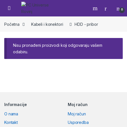
Skip to navigation
Skip to content
Open
0
Početna
Kabeli i konektori
HDD - pribor
Nisu pronađeni proizvodi koji odgovaraju vašem
odabiru.
Brands Carousel
Informacije
Moj račun
O nama
Moj račun
Kontakt
Usporedba