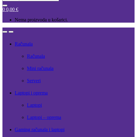
for:
0
0,00
€
Nema proizvoda u košarici.
Open
Close
Računala
Računala
Mini računala
Serveri
Laptopi i oprema
Laptopi
Laptopi – oprema
Gaming računala i laptopi