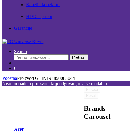
Kabeli i konektori
HDD – pribor
Garancije
Search
Pretraži:
Pretraži
0
Početna
Proizvod GTIN
194850083044
Nisu pronađeni proizvodi koji odgovaraju vašem odabiru.
Prikaži
Reset
Brands
Carousel
Acer