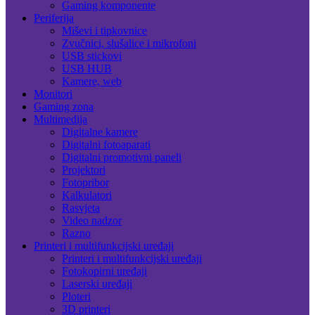
Gaming komponente
Periferija
Miševi i tipkovnice
Zvučnici, slušalice i mikrofoni
USB stickovi
USB HUB
Kamere, web
Monitori
Gaming zona
Multimedija
Digitalne kamere
Digitalni fotoaparati
Digitalni promotivni paneli
Projektori
Fotopribor
Kalkulatori
Rasvjeta
Video nadzor
Razno
Printeri i multifunkcijski uređaji
Printeri i multifunkcijski uređaji
Fotokopirni uređaji
Laserski uređaji
Ploteri
3D printeri