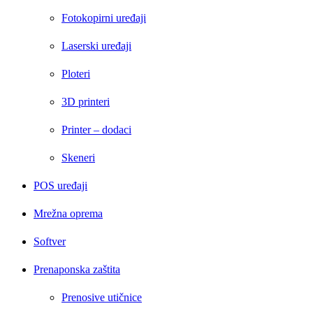
Fotokopirni uređaji
Laserski uređaji
Ploteri
3D printeri
Printer – dodaci
Skeneri
POS uređaji
Mrežna oprema
Softver
Prenaponska zaštita
Prenosive utičnice