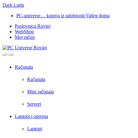
Dark
Light
Skip
Skip
PC-universe… kupnja iz udobnosti Vašeg doma
to
to
Poslovnica Rovinj
navigation
content
WebShop
Moj račun
Open
Close
Računala
Računala
Mini računala
Serveri
Laptopi i oprema
Laptopi