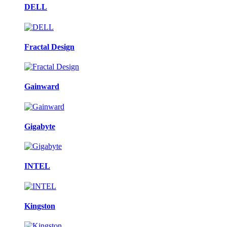
DELL
Fractal Design
Gainward
Gigabyte
INTEL
Kingston