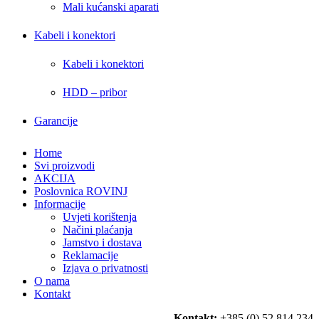
Mali kućanski aparati
Kabeli i konektori
Kabeli i konektori
HDD – pribor
Garancije
Home
Svi proizvodi
AKCIJA
Poslovnica ROVINJ
Informacije
Uvjeti korištenja
Načini plaćanja
Jamstvo i dostava
Reklamacije
Izjava o privatnosti
O nama
Kontakt
Kontakt:
+385 (0) 52 814 234