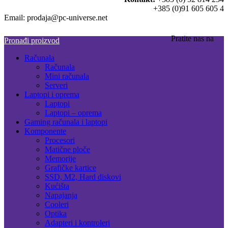
+385 (0)91 605 605 4
Email: prodaja@pc-universe.net
Pratite nas na
Pronađi proizvod
Računala
Računala
Mini računala
Serveri
Laptopi i oprema
Laptopi
Laptopi – oprema
Gaming računala i laptopi
Komponente
Procesori
Matične ploče
Memorije
Grafičke kartice
SSD, M2, Hard diskovi
Kućišta
Napajanja
Cooleri
Optika
Adapteri i kontroleri