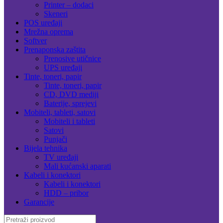
Printer – dodaci
Skeneri
POS uređaji
Mrežna oprema
Softver
Prenaponska zaštita
Prenosive utičnice
UPS uređaji
Tinte, toneri, papir
Tinte, toneri, papir
CD, DVD mediji
Baterije, sprejevi
Mobiteli, tableti, satovi
Mobiteli i tableti
Satovi
Punjači
Bijela tehnika
TV uređaji
Mali kućanski aparati
Kabeli i konektori
Kabeli i konektori
HDD – pribor
Garancije
Search