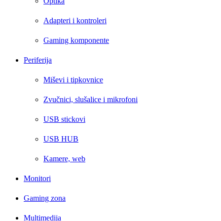
Optika
Adapteri i kontroleri
Gaming komponente
Periferija
Miševi i tipkovnice
Zvučnici, slušalice i mikrofoni
USB stickovi
USB HUB
Kamere, web
Monitori
Gaming zona
Multimedija