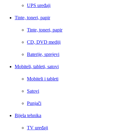
UPS uređaji
Tinte, toneri, papir
Tinte, toneri, papir
CD, DVD mediji
Baterije, sprejevi
Mobiteli, tableti, satovi
Mobiteli i tableti
Satovi
Punjači
Bijela tehnika
TV uređaji