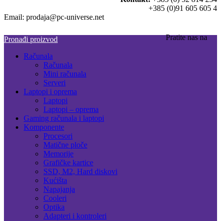
+385 (0)91 605 605 4
Email: prodaja@pc-universe.net
Pratite nas na
Pronađi proizvod
Računala
Računala
Mini računala
Serveri
Laptopi i oprema
Laptopi
Laptopi – oprema
Gaming računala i laptopi
Komponente
Procesori
Matične ploče
Memorije
Grafičke kartice
SSD, M2, Hard diskovi
Kućišta
Napajanja
Cooleri
Optika
Adapteri i kontroleri