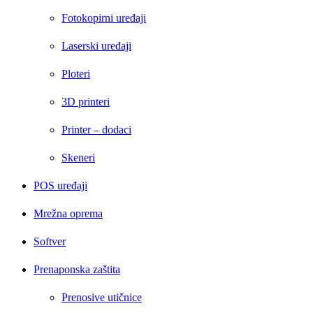
Fotokopirni uređaji
Laserski uređaji
Ploteri
3D printeri
Printer – dodaci
Skeneri
POS uređaji
Mrežna oprema
Softver
Prenaponska zaštita
Prenosive utičnice