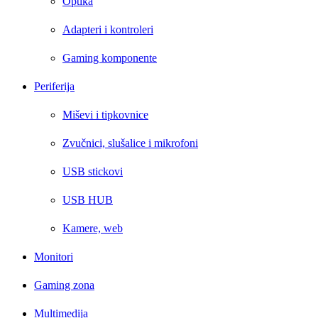
Optika
Adapteri i kontroleri
Gaming komponente
Periferija
Miševi i tipkovnice
Zvučnici, slušalice i mikrofoni
USB stickovi
USB HUB
Kamere, web
Monitori
Gaming zona
Multimedija