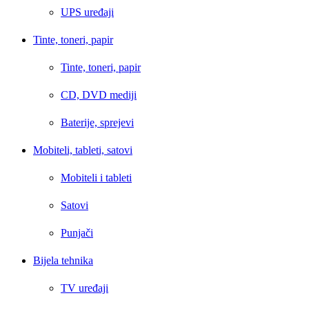
UPS uređaji
Tinte, toneri, papir
Tinte, toneri, papir
CD, DVD mediji
Baterije, sprejevi
Mobiteli, tableti, satovi
Mobiteli i tableti
Satovi
Punjači
Bijela tehnika
TV uređaji