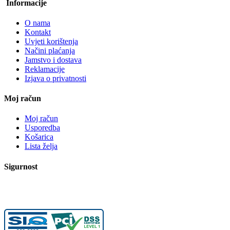
Informacije
O nama
Kontakt
Uvjeti korištenja
Načini plaćanja
Jamstvo i dostava
Reklamacije
Izjava o privatnosti
Moj račun
Moj račun
Usporedba
Košarica
Lista želja
Sigurnost