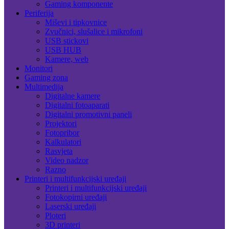
Gaming komponente
Periferija
Miševi i tipkovnice
Zvučnici, slušalice i mikrofoni
USB stickovi
USB HUB
Kamere, web
Monitori
Gaming zona
Multimedija
Digitalne kamere
Digitalni fotoaparati
Digitalni promotivni paneli
Projektori
Fotopribor
Kalkulatori
Rasvjeta
Video nadzor
Razno
Printeri i multifunkcijski uređaji
Printeri i multifunkcijski uređaji
Fotokopirni uređaji
Laserski uređaji
Ploteri
3D printeri