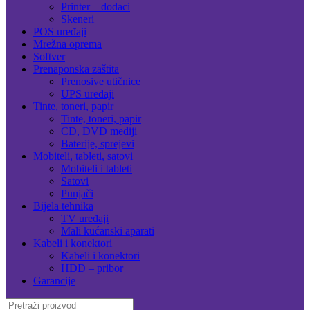
Printer – dodaci
Skeneri
POS uređaji
Mrežna oprema
Softver
Prenaponska zaštita
Prenosive utičnice
UPS uređaji
Tinte, toneri, papir
Tinte, toneri, papir
CD, DVD mediji
Baterije, sprejevi
Mobiteli, tableti, satovi
Mobiteli i tableti
Satovi
Punjači
Bijela tehnika
TV uređaji
Mali kućanski aparati
Kabeli i konektori
Kabeli i konektori
HDD – pribor
Garancije
Search