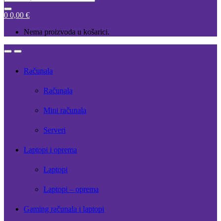
for:
0
0,00
€
Nema proizvoda u košarici.
Open
Close
Računala
Računala
Mini računala
Serveri
Laptopi i oprema
Laptopi
Laptopi – oprema
Gaming računala i laptopi