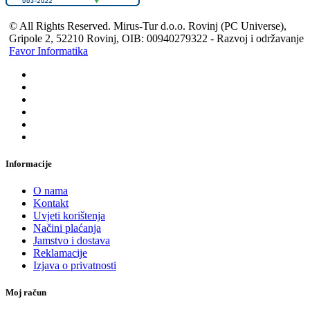
© All Rights Reserved. Mirus-Tur d.o.o. Rovinj (PC Universe),
Gripole 2, 52210 Rovinj, OIB: 00940279322 - Razvoj i održavanje
Favor Informatika
Informacije
O nama
Kontakt
Uvjeti korištenja
Načini plaćanja
Jamstvo i dostava
Reklamacije
Izjava o privatnosti
Moj račun