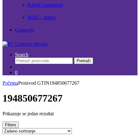
Kabeli i konektori
HDD – pribor
Garancije
Search
Pretraži:
Pretraži
0
Početna
Proizvod GTIN
194850677267
194850677267
Prikazuje se jedan rezultat
Filters