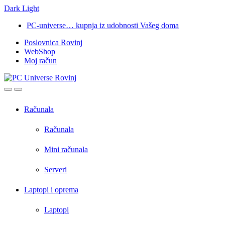
Dark
Light
Skip
Skip
PC-universe… kupnja iz udobnosti Vašeg doma
to
to
Poslovnica Rovinj
navigation
content
WebShop
Moj račun
Open
Close
Računala
Računala
Mini računala
Serveri
Laptopi i oprema
Laptopi