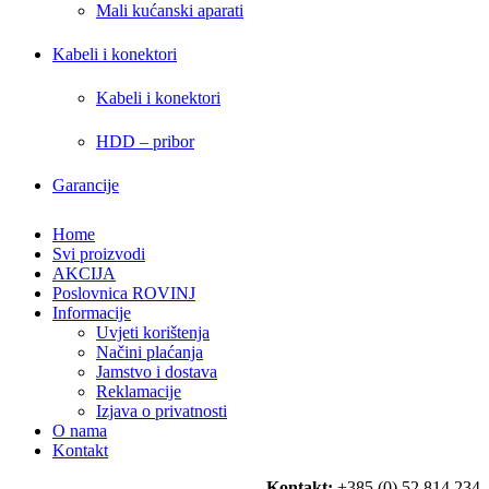
Mali kućanski aparati
Kabeli i konektori
Kabeli i konektori
HDD – pribor
Garancije
Home
Svi proizvodi
AKCIJA
Poslovnica ROVINJ
Informacije
Uvjeti korištenja
Načini plaćanja
Jamstvo i dostava
Reklamacije
Izjava o privatnosti
O nama
Kontakt
Kontakt:
+385 (0) 52 814 234