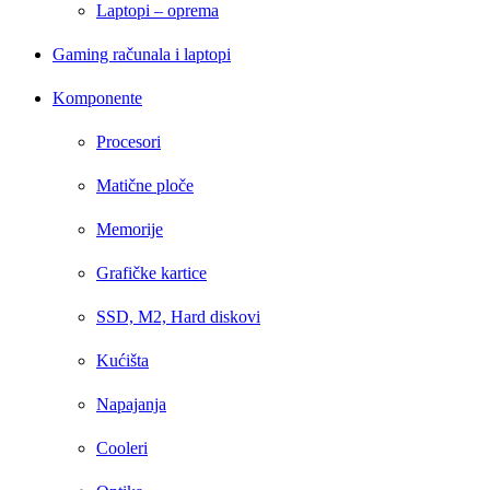
Laptopi – oprema
Gaming računala i laptopi
Komponente
Procesori
Matične ploče
Memorije
Grafičke kartice
SSD, M2, Hard diskovi
Kućišta
Napajanja
Cooleri