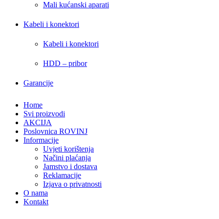
Mali kućanski aparati
Kabeli i konektori
Kabeli i konektori
HDD – pribor
Garancije
Home
Svi proizvodi
AKCIJA
Poslovnica ROVINJ
Informacije
Uvjeti korištenja
Načini plaćanja
Jamstvo i dostava
Reklamacije
Izjava o privatnosti
O nama
Kontakt