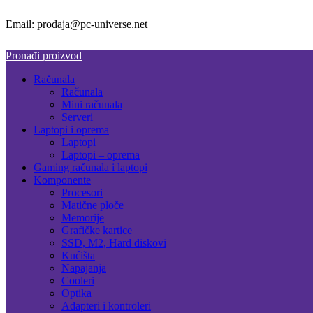
Email: prodaja@pc-universe.net
Pronađi proizvod
Računala
Računala
Mini računala
Serveri
Laptopi i oprema
Laptopi
Laptopi – oprema
Gaming računala i laptopi
Komponente
Procesori
Matične ploče
Memorije
Grafičke kartice
SSD, M2, Hard diskovi
Kućišta
Napajanja
Cooleri
Optika
Adapteri i kontroleri