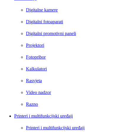
Digitalne kamere
Digitalni fotoaparati
Digitalni promotivni paneli
Projektori
Fotopribor
Kalkulatori
Rasvjeta
Video nadzor
Razno
Printeri i multifunkcijski uređaji
Printeri i multifunkcijski uređaji