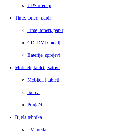
UPS uređaji
Tinte, toneri, papir
Tinte, toneri, papir
CD, DVD mediji
Baterije, sprejevi
Mobiteli, tableti, satovi
Mobiteli i tableti
Satovi
Punjači
Bijela tehnika
TV uređaji