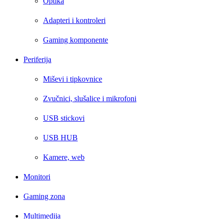
Optika
Adapteri i kontroleri
Gaming komponente
Periferija
Miševi i tipkovnice
Zvučnici, slušalice i mikrofoni
USB stickovi
USB HUB
Kamere, web
Monitori
Gaming zona
Multimedija