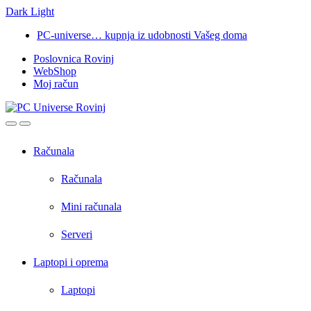
Dark
Light
Skip
Skip
PC-universe… kupnja iz udobnosti Vašeg doma
to
to
Poslovnica Rovinj
navigation
content
WebShop
Moj račun
Open
Close
Računala
Računala
Mini računala
Serveri
Laptopi i oprema
Laptopi