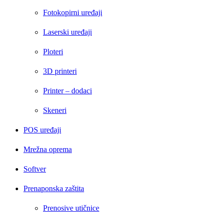
Fotokopirni uređaji
Laserski uređaji
Ploteri
3D printeri
Printer – dodaci
Skeneri
POS uređaji
Mrežna oprema
Softver
Prenaponska zaštita
Prenosive utičnice