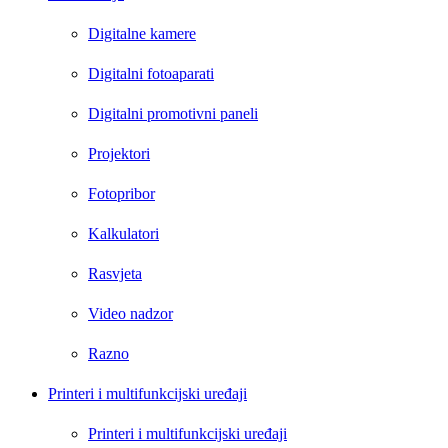
Digitalne kamere
Digitalni fotoaparati
Digitalni promotivni paneli
Projektori
Fotopribor
Kalkulatori
Rasvjeta
Video nadzor
Razno
Printeri i multifunkcijski uređaji
Printeri i multifunkcijski uređaji