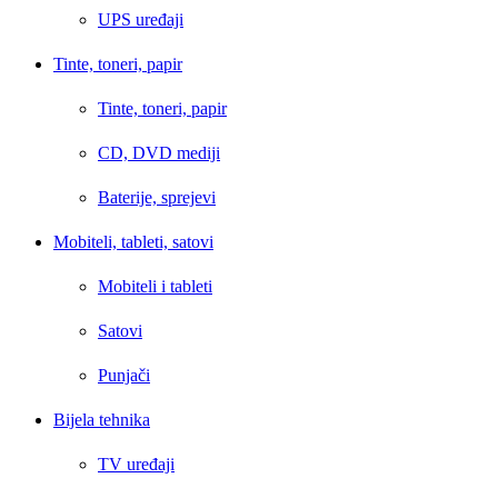
UPS uređaji
Tinte, toneri, papir
Tinte, toneri, papir
CD, DVD mediji
Baterije, sprejevi
Mobiteli, tableti, satovi
Mobiteli i tableti
Satovi
Punjači
Bijela tehnika
TV uređaji