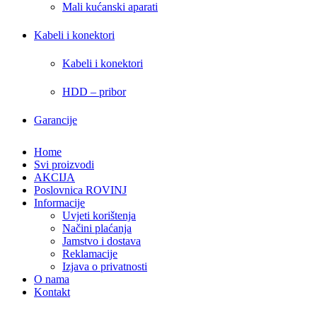
Mali kućanski aparati
Kabeli i konektori
Kabeli i konektori
HDD – pribor
Garancije
Home
Svi proizvodi
AKCIJA
Poslovnica ROVINJ
Informacije
Uvjeti korištenja
Načini plaćanja
Jamstvo i dostava
Reklamacije
Izjava o privatnosti
O nama
Kontakt