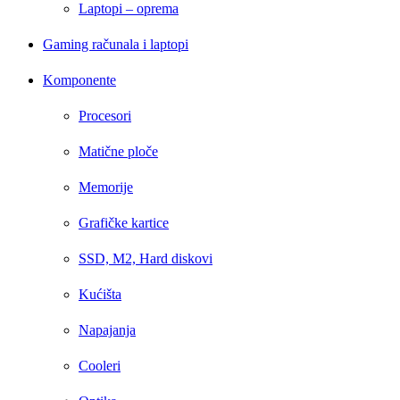
Laptopi – oprema
Gaming računala i laptopi
Komponente
Procesori
Matične ploče
Memorije
Grafičke kartice
SSD, M2, Hard diskovi
Kućišta
Napajanja
Cooleri