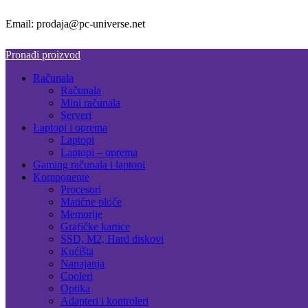
Email: prodaja@pc-universe.net
Pronađi proizvod
Računala
Računala
Mini računala
Serveri
Laptopi i oprema
Laptopi
Laptopi – oprema
Gaming računala i laptopi
Komponente
Procesori
Matične ploče
Memorije
Grafičke kartice
SSD, M2, Hard diskovi
Kućišta
Napajanja
Cooleri
Optika
Adapteri i kontroleri