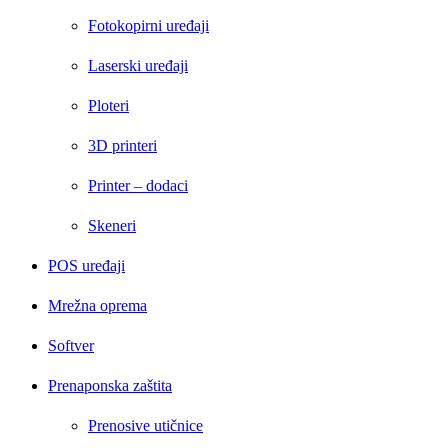
Fotokopirni uređaji
Laserski uređaji
Ploteri
3D printeri
Printer – dodaci
Skeneri
POS uređaji
Mrežna oprema
Softver
Prenaponska zaštita
Prenosive utičnice