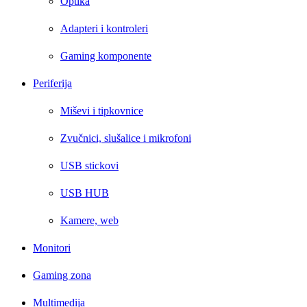
Optika
Adapteri i kontroleri
Gaming komponente
Periferija
Miševi i tipkovnice
Zvučnici, slušalice i mikrofoni
USB stickovi
USB HUB
Kamere, web
Monitori
Gaming zona
Multimedija