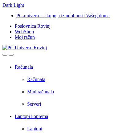
Dark
Light
Skip
Skip
PC-universe… kupnja iz udobnosti Vašeg doma
to
to
Poslovnica Rovinj
navigation
content
WebShop
Moj račun
Open
Close
Računala
Računala
Mini računala
Serveri
Laptopi i oprema
Laptopi