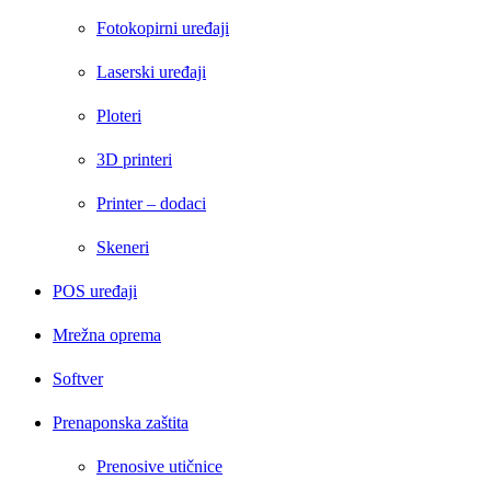
Fotokopirni uređaji
Laserski uređaji
Ploteri
3D printeri
Printer – dodaci
Skeneri
POS uređaji
Mrežna oprema
Softver
Prenaponska zaštita
Prenosive utičnice