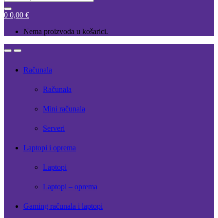
for:
0
0,00
€
Nema proizvoda u košarici.
Open
Close
Računala
Računala
Mini računala
Serveri
Laptopi i oprema
Laptopi
Laptopi – oprema
Gaming računala i laptopi