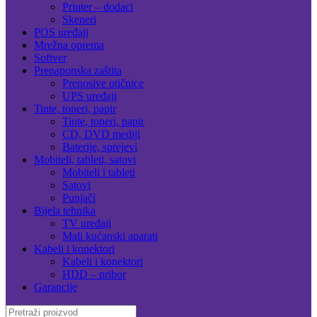
Printer – dodaci
Skeneri
POS uređaji
Mrežna oprema
Softver
Prenaponska zaštita
Prenosive utičnice
UPS uređaji
Tinte, toneri, papir
Tinte, toneri, papir
CD, DVD mediji
Baterije, sprejevi
Mobiteli, tableti, satovi
Mobiteli i tableti
Satovi
Punjači
Bijela tehnika
TV uređaji
Mali kućanski aparati
Kabeli i konektori
Kabeli i konektori
HDD – pribor
Garancije
Search