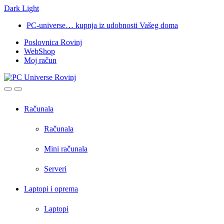
Dark
Light
Skip
Skip
PC-universe… kupnja iz udobnosti Vašeg doma
to
to
Poslovnica Rovinj
navigation
content
WebShop
Moj račun
Open
Close
Računala
Računala
Mini računala
Serveri
Laptopi i oprema
Laptopi