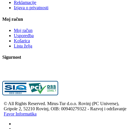
Reklamacije
Izjava o privatnosti
Moj račun
Moj račun
Usporedba
Košarica
Lista želja
Sigurnost
© All Rights Reserved. Mirus-Tur d.o.o. Rovinj (PC Universe),
Gripole 2, 52210 Rovinj, OIB: 00940279322 - Razvoj i održavanje
Favor Informatika