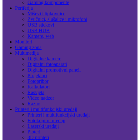
Gaming komponente
Periferija
Miševi i tipkovnice
Zvučnici, slušalice i mikrofoni
USB stickovi
USB HUB
Kamere, web
Monitori
Gaming zona
Multimedija
Digitalne kamere
Digitalni fotoaparati
Digitalni promotivni paneli
Projektori
Fotopribor
Kalkulatori
Rasvjeta
Video nadzor
Razno
Printeri i multifunkcijski uređaji
Printeri i multifunkcijski uređaji
Fotokopirni uređaji
Laserski uređaji
Ploteri
3D printeri