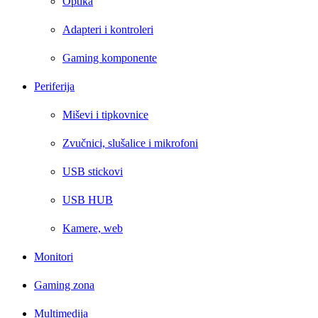
Optika
Adapteri i kontroleri
Gaming komponente
Periferija
Miševi i tipkovnice
Zvučnici, slušalice i mikrofoni
USB stickovi
USB HUB
Kamere, web
Monitori
Gaming zona
Multimedija