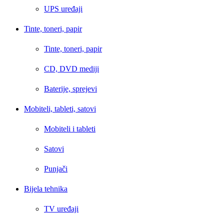
UPS uređaji
Tinte, toneri, papir
Tinte, toneri, papir
CD, DVD mediji
Baterije, sprejevi
Mobiteli, tableti, satovi
Mobiteli i tableti
Satovi
Punjači
Bijela tehnika
TV uređaji