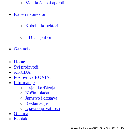
Mali kućanski aparati
Kabeli i konektori
Kabeli i konektori
HDD – pribor
Garancije
Home
Svi proizvodi
AKCIJA
Poslovnica ROVINJ
Informacije
Uvjeti korištenja
Načini plaćanja
Jamstvo i dostava
Reklamacije
Izjava o privatnosti
O nama
Kontakt
Kontakt:
+385 (0) 52 814 234