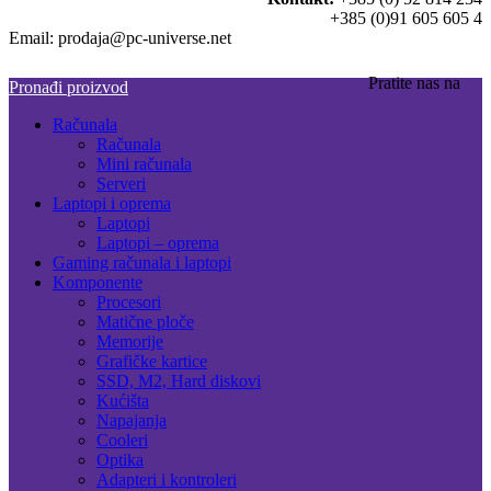
+385 (0)91 605 605 4
Email: prodaja@pc-universe.net
Pratite nas na
Pronađi proizvod
Računala
Računala
Mini računala
Serveri
Laptopi i oprema
Laptopi
Laptopi – oprema
Gaming računala i laptopi
Komponente
Procesori
Matične ploče
Memorije
Grafičke kartice
SSD, M2, Hard diskovi
Kućišta
Napajanja
Cooleri
Optika
Adapteri i kontroleri