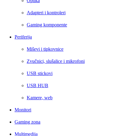
Optika
Adapteri i kontroleri
Gaming komponente
Periferija
Miševi i tipkovnice
Zvučnici, slušalice i mikrofoni
USB stickovi
USB HUB
Kamere, web
Monitori
Gaming zona
Multimedija