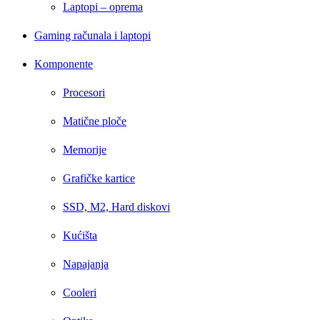
Laptopi – oprema
Gaming računala i laptopi
Komponente
Procesori
Matične ploče
Memorije
Grafičke kartice
SSD, M2, Hard diskovi
Kućišta
Napajanja
Cooleri