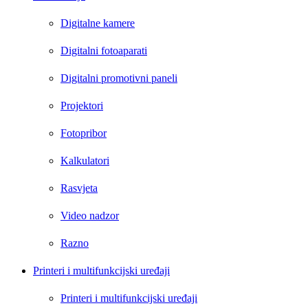
Digitalne kamere
Digitalni fotoaparati
Digitalni promotivni paneli
Projektori
Fotopribor
Kalkulatori
Rasvjeta
Video nadzor
Razno
Printeri i multifunkcijski uređaji
Printeri i multifunkcijski uređaji