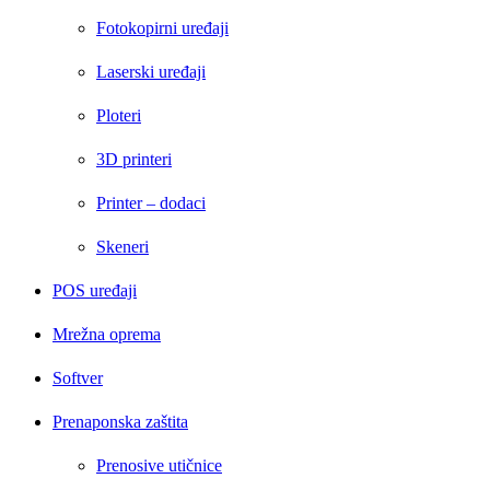
Fotokopirni uređaji
Laserski uređaji
Ploteri
3D printeri
Printer – dodaci
Skeneri
POS uređaji
Mrežna oprema
Softver
Prenaponska zaštita
Prenosive utičnice