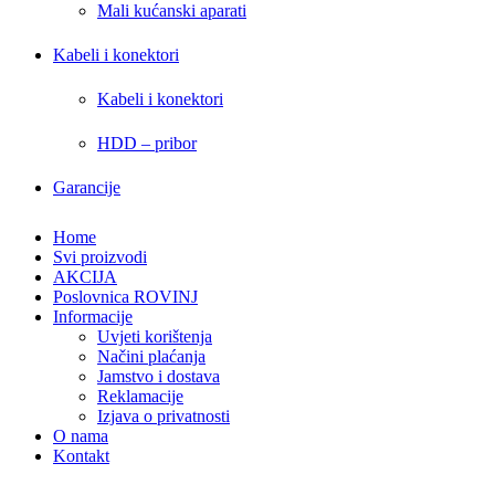
Mali kućanski aparati
Kabeli i konektori
Kabeli i konektori
HDD – pribor
Garancije
Home
Svi proizvodi
AKCIJA
Poslovnica ROVINJ
Informacije
Uvjeti korištenja
Načini plaćanja
Jamstvo i dostava
Reklamacije
Izjava o privatnosti
O nama
Kontakt