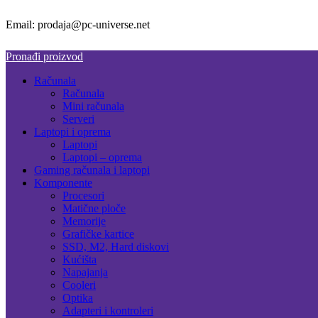
Email: prodaja@pc-universe.net
Pronađi proizvod
Računala
Računala
Mini računala
Serveri
Laptopi i oprema
Laptopi
Laptopi – oprema
Gaming računala i laptopi
Komponente
Procesori
Matične ploče
Memorije
Grafičke kartice
SSD, M2, Hard diskovi
Kućišta
Napajanja
Cooleri
Optika
Adapteri i kontroleri