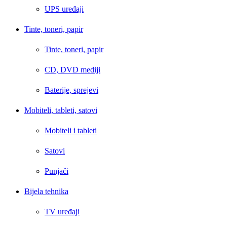
UPS uređaji
Tinte, toneri, papir
Tinte, toneri, papir
CD, DVD mediji
Baterije, sprejevi
Mobiteli, tableti, satovi
Mobiteli i tableti
Satovi
Punjači
Bijela tehnika
TV uređaji