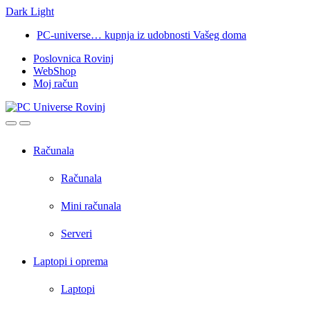
Dark
Light
Skip
Skip
PC-universe… kupnja iz udobnosti Vašeg doma
to
to
Poslovnica Rovinj
navigation
content
WebShop
Moj račun
Open
Close
Računala
Računala
Mini računala
Serveri
Laptopi i oprema
Laptopi