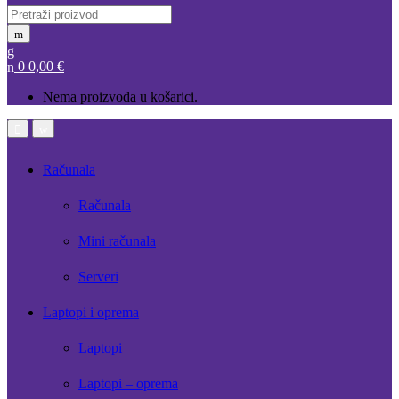
Search
for:
0
0,00
€
Nema proizvoda u košarici.
Open
Close
Računala
Računala
Mini računala
Serveri
Laptopi i oprema
Laptopi
Laptopi – oprema