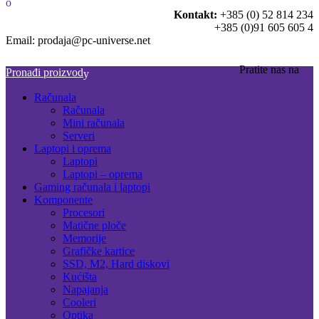
Kontakt:
+385 (0) 52 814 234
+385 (0)91 605 605 4
Email: prodaja@pc-universe.net
Pratite nas na
Pronađi proizvod
Računala
Računala
Mini računala
Serveri
Laptopi i oprema
Laptopi
Laptopi – oprema
Gaming računala i laptopi
Komponente
Procesori
Matične ploče
Memorije
Grafičke kartice
SSD, M2, Hard diskovi
Kućišta
Napajanja
Cooleri
Optika