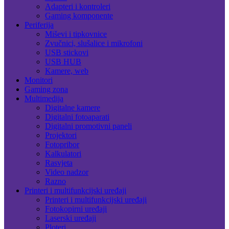
Adapteri i kontroleri
Gaming komponente
Periferija
Miševi i tipkovnice
Zvučnici, slušalice i mikrofoni
USB stickovi
USB HUB
Kamere, web
Monitori
Gaming zona
Multimedija
Digitalne kamere
Digitalni fotoaparati
Digitalni promotivni paneli
Projektori
Fotopribor
Kalkulatori
Rasvjeta
Video nadzor
Razno
Printeri i multifunkcijski uređaji
Printeri i multifunkcijski uređaji
Fotokopirni uređaji
Laserski uređaji
Ploteri