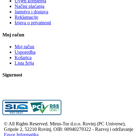
Uvjeti korištenja
Načini plaćanja
Jamstvo i dostava
Reklamacije
Izjava o privatnosti
Moj račun
Moj račun
Usporedba
Košarica
Lista želja
Sigurnost
© All Rights Reserved. Mirus-Tur d.o.o. Rovinj (PC Universe),
Gripole 2, 52210 Rovinj, OIB: 00940279322 - Razvoj i održavanje
Favor Informatika