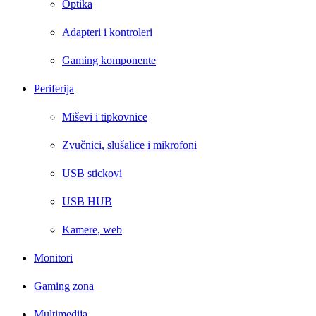
Optika
Adapteri i kontroleri
Gaming komponente
Periferija
Miševi i tipkovnice
Zvučnici, slušalice i mikrofoni
USB stickovi
USB HUB
Kamere, web
Monitori
Gaming zona
Multimedija