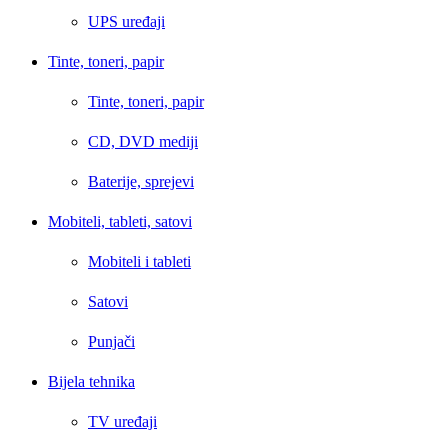
UPS uređaji
Tinte, toneri, papir
Tinte, toneri, papir
CD, DVD mediji
Baterije, sprejevi
Mobiteli, tableti, satovi
Mobiteli i tableti
Satovi
Punjači
Bijela tehnika
TV uređaji