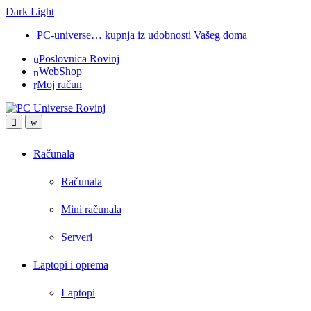
Dark
Light
Skip
Skip
PC-universe… kupnja iz udobnosti Vašeg doma
to
to
Poslovnica Rovinj
navigation
content
WebShop
Moj račun
Open
Close
Računala
Računala
Mini računala
Serveri
Laptopi i oprema
Laptopi