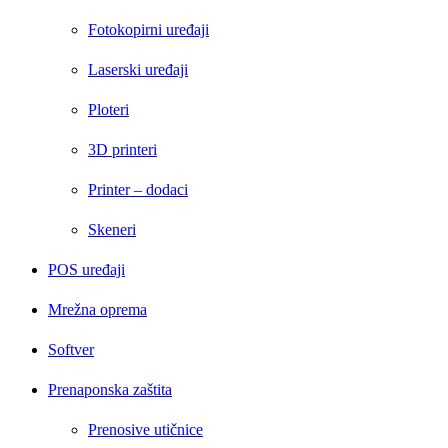
Fotokopirni uređaji
Laserski uređaji
Ploteri
3D printeri
Printer – dodaci
Skeneri
POS uređaji
Mrežna oprema
Softver
Prenaponska zaštita
Prenosive utičnice