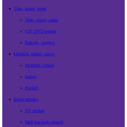
Tinte, toneri, papir
Tinte, toneri, papir
CD, DVD mediji
Baterije, sprejevi
Mobiteli, tableti, satovi
Mobiteli i tableti
Satovi
Punjači
Bijela tehnika
TV uređaji
Mali kućanski aparati