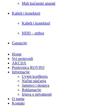
Mali kućanski aparati
Kabeli i konektori
Kabeli i konektori
HDD – pribor
Garancije
Home
Svi proizvodi
AKCIJA
Poslovnica ROVINJ
Informacije
Uvjeti korištenja
Načini plaćanja
Jamstvo i dostava
Reklamacije
Izjava o privatnosti
O nama
Kontakt