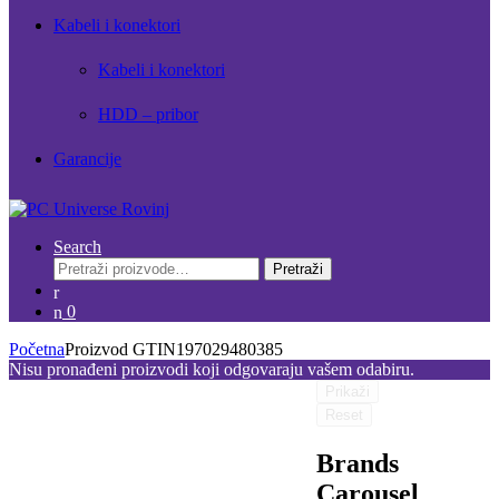
Kabeli i konektori
Kabeli i konektori
HDD – pribor
Garancije
Search
Pretraži:
Pretraži
0
Početna
Proizvod GTIN
197029480385
Nisu pronađeni proizvodi koji odgovaraju vašem odabiru.
Prikaži
Reset
Brands
Carousel