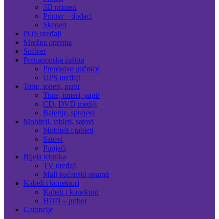
3D printeri
Printer – dodaci
Skeneri
POS uređaji
Mrežna oprema
Softver
Prenaponska zaštita
Prenosive utičnice
UPS uređaji
Tinte, toneri, papir
Tinte, toneri, papir
CD, DVD mediji
Baterije, sprejevi
Mobiteli, tableti, satovi
Mobiteli i tableti
Satovi
Punjači
Bijela tehnika
TV uređaji
Mali kućanski aparati
Kabeli i konektori
Kabeli i konektori
HDD – pribor
Garancije