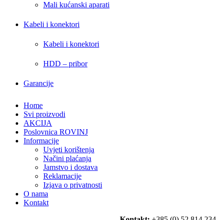
Mali kućanski aparati
Kabeli i konektori
Kabeli i konektori
HDD – pribor
Garancije
Home
Svi proizvodi
AKCIJA
Poslovnica ROVINJ
Informacije
Uvjeti korištenja
Načini plaćanja
Jamstvo i dostava
Reklamacije
Izjava o privatnosti
O nama
Kontakt
Kontakt:
+385 (0) 52 814 234