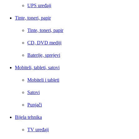
UPS uređaji
Tinte, toneri, papir
Tinte, toneri, papir
CD, DVD mediji
Baterije, sprejevi
Mobiteli, tableti, satovi
Mobiteli i tableti
Satovi
Punjači
Bijela tehnika
TV uređaji