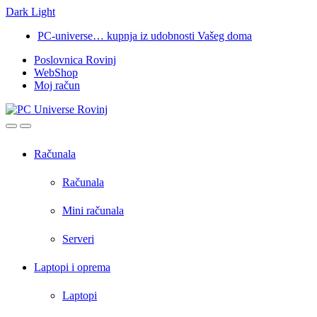
Dark
Light
Skip
Skip
PC-universe… kupnja iz udobnosti Vašeg doma
to
to
Poslovnica Rovinj
navigation
content
WebShop
Moj račun
Open
Close
Računala
Računala
Mini računala
Serveri
Laptopi i oprema
Laptopi