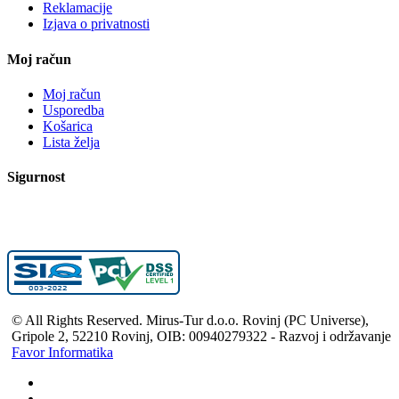
Reklamacije
Izjava o privatnosti
Moj račun
Moj račun
Usporedba
Košarica
Lista želja
Sigurnost
© All Rights Reserved. Mirus-Tur d.o.o. Rovinj (PC Universe),
Gripole 2, 52210 Rovinj, OIB: 00940279322 - Razvoj i održavanje
Favor Informatika