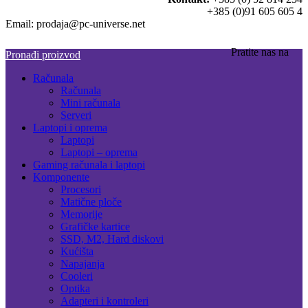
+385 (0)91 605 605 4
Email: prodaja@pc-universe.net
Pratite nas na
Pronađi proizvod
Računala
Računala
Mini računala
Serveri
Laptopi i oprema
Laptopi
Laptopi – oprema
Gaming računala i laptopi
Komponente
Procesori
Matične ploče
Memorije
Grafičke kartice
SSD, M2, Hard diskovi
Kućišta
Napajanja
Cooleri
Optika
Adapteri i kontroleri