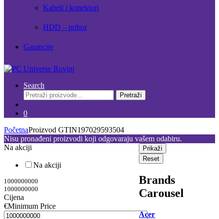
Kabeli i konektori
HDD – pribor
Garancije
Search
Pretraži:
Pretraži
0
Početna
Proizvod GTIN
197029593504
Nisu pronađeni proizvodi koji odgovaraju vašem odabiru.
Na akciji
Prikaži
Reset
Na akciji
Brands
1000000000
1000000000
Carousel
Cijena
€
Minimum Price
Acer