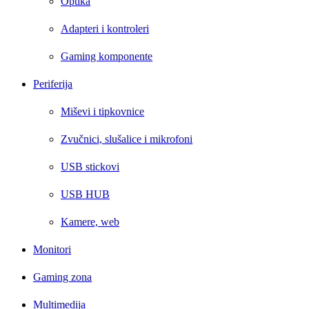
Optika
Adapteri i kontroleri
Gaming komponente
Periferija
Miševi i tipkovnice
Zvučnici, slušalice i mikrofoni
USB stickovi
USB HUB
Kamere, web
Monitori
Gaming zona
Multimedija