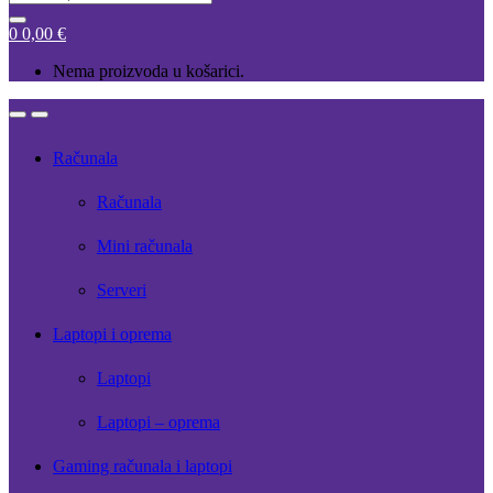
for:
0
0,00
€
Nema proizvoda u košarici.
Open
Close
Računala
Računala
Mini računala
Serveri
Laptopi i oprema
Laptopi
Laptopi – oprema
Gaming računala i laptopi