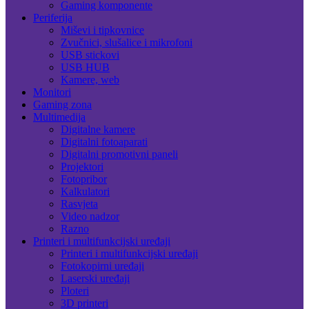
Gaming komponente
Periferija
Miševi i tipkovnice
Zvučnici, slušalice i mikrofoni
USB stickovi
USB HUB
Kamere, web
Monitori
Gaming zona
Multimedija
Digitalne kamere
Digitalni fotoaparati
Digitalni promotivni paneli
Projektori
Fotopribor
Kalkulatori
Rasvjeta
Video nadzor
Razno
Printeri i multifunkcijski uređaji
Printeri i multifunkcijski uređaji
Fotokopirni uređaji
Laserski uređaji
Ploteri
3D printeri