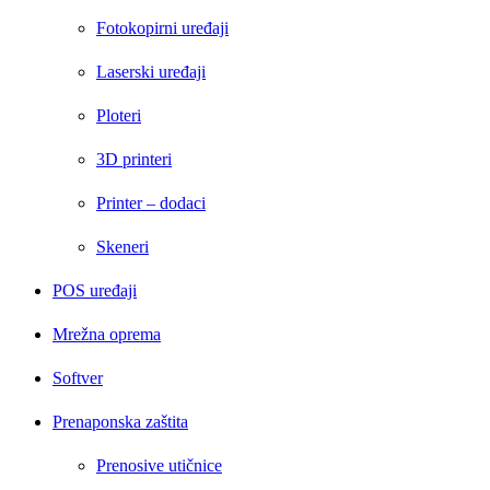
Fotokopirni uređaji
Laserski uređaji
Ploteri
3D printeri
Printer – dodaci
Skeneri
POS uređaji
Mrežna oprema
Softver
Prenaponska zaštita
Prenosive utičnice