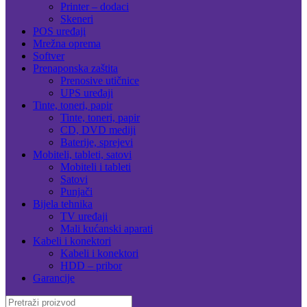
Printer – dodaci
Skeneri
POS uređaji
Mrežna oprema
Softver
Prenaponska zaštita
Prenosive utičnice
UPS uređaji
Tinte, toneri, papir
Tinte, toneri, papir
CD, DVD mediji
Baterije, sprejevi
Mobiteli, tableti, satovi
Mobiteli i tableti
Satovi
Punjači
Bijela tehnika
TV uređaji
Mali kućanski aparati
Kabeli i konektori
Kabeli i konektori
HDD – pribor
Garancije
Search