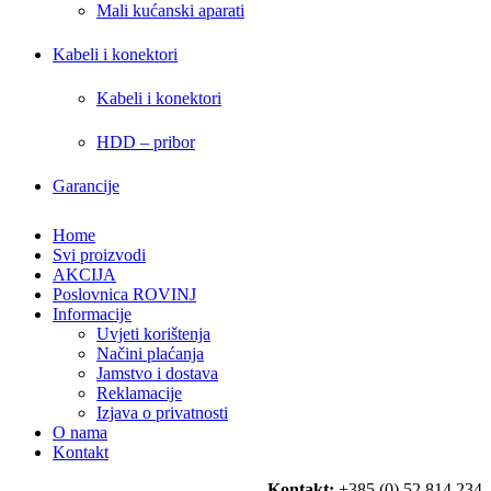
Mali kućanski aparati
Kabeli i konektori
Kabeli i konektori
HDD – pribor
Garancije
Home
Svi proizvodi
AKCIJA
Poslovnica ROVINJ
Informacije
Uvjeti korištenja
Načini plaćanja
Jamstvo i dostava
Reklamacije
Izjava o privatnosti
O nama
Kontakt
Kontakt:
+385 (0) 52 814 234