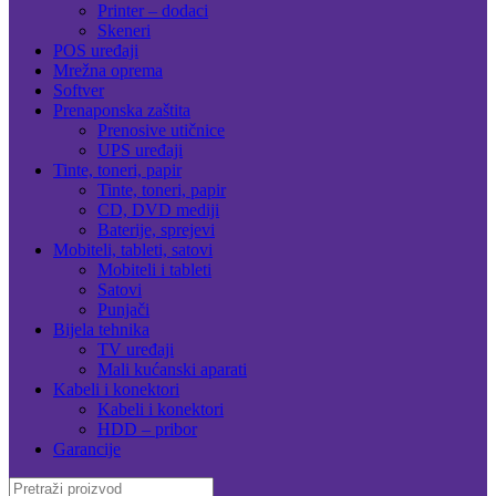
Printer – dodaci
Skeneri
POS uređaji
Mrežna oprema
Softver
Prenaponska zaštita
Prenosive utičnice
UPS uređaji
Tinte, toneri, papir
Tinte, toneri, papir
CD, DVD mediji
Baterije, sprejevi
Mobiteli, tableti, satovi
Mobiteli i tableti
Satovi
Punjači
Bijela tehnika
TV uređaji
Mali kućanski aparati
Kabeli i konektori
Kabeli i konektori
HDD – pribor
Garancije
Search