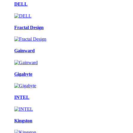
DELL
Fractal Design
Gainward
Gigabyte
INTEL
Kingston