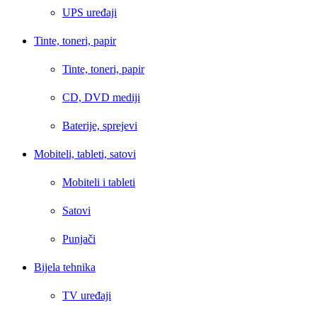
UPS uređaji
Tinte, toneri, papir
Tinte, toneri, papir
CD, DVD mediji
Baterije, sprejevi
Mobiteli, tableti, satovi
Mobiteli i tableti
Satovi
Punjači
Bijela tehnika
TV uređaji