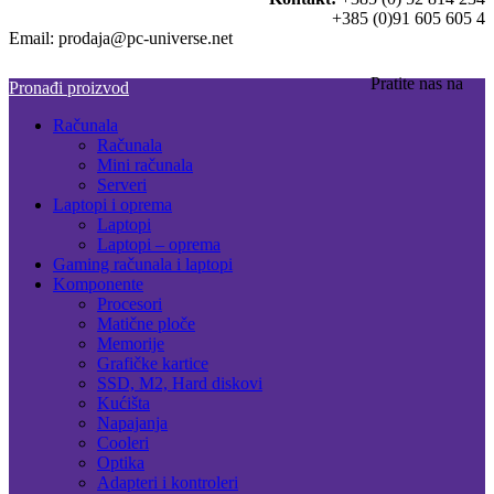
+385 (0)91 605 605 4
Email: prodaja@pc-universe.net
Pratite nas na
Pronađi proizvod
Računala
Računala
Mini računala
Serveri
Laptopi i oprema
Laptopi
Laptopi – oprema
Gaming računala i laptopi
Komponente
Procesori
Matične ploče
Memorije
Grafičke kartice
SSD, M2, Hard diskovi
Kućišta
Napajanja
Cooleri
Optika
Adapteri i kontroleri