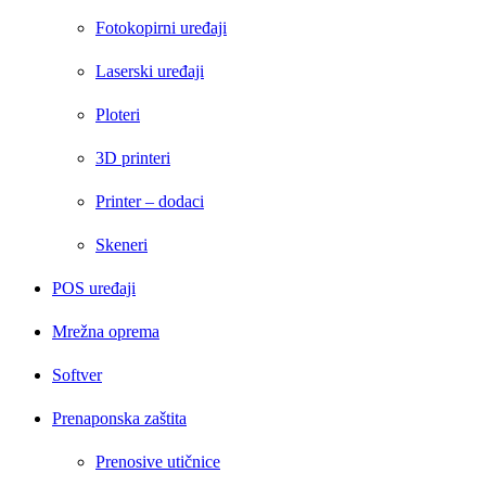
Fotokopirni uređaji
Laserski uređaji
Ploteri
3D printeri
Printer – dodaci
Skeneri
POS uređaji
Mrežna oprema
Softver
Prenaponska zaštita
Prenosive utičnice