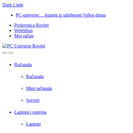
Dark
Light
Skip
Skip
PC-universe… kupnja iz udobnosti Vašeg doma
to
to
Poslovnica Rovinj
navigation
content
WebShop
Moj račun
Open
Close
Računala
Računala
Mini računala
Serveri
Laptopi i oprema
Laptopi