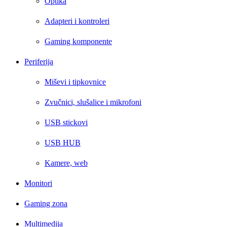
Optika
Adapteri i kontroleri
Gaming komponente
Periferija
Miševi i tipkovnice
Zvučnici, slušalice i mikrofoni
USB stickovi
USB HUB
Kamere, web
Monitori
Gaming zona
Multimedija