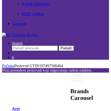
Kabeli i konektori
HDD – pribor
Garancije
Search
Pretraži:
Pretraži
0
Početna
Proizvod GTIN
197497506464
Nisu pronađeni proizvodi koji odgovaraju vašem odabiru.
Prikaži
Reset
Brands
Carousel
Acer