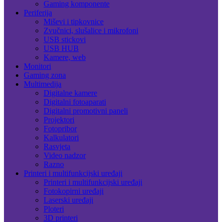
Gaming komponente
Periferija
Miševi i tipkovnice
Zvučnici, slušalice i mikrofoni
USB stickovi
USB HUB
Kamere, web
Monitori
Gaming zona
Multimedija
Digitalne kamere
Digitalni fotoaparati
Digitalni promotivni paneli
Projektori
Fotopribor
Kalkulatori
Rasvjeta
Video nadzor
Razno
Printeri i multifunkcijski uređaji
Printeri i multifunkcijski uređaji
Fotokopirni uređaji
Laserski uređaji
Ploteri
3D printeri