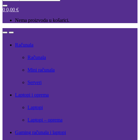
for:
0
0,00
€
Nema proizvoda u košarici.
Open
Close
Računala
Računala
Mini računala
Serveri
Laptopi i oprema
Laptopi
Laptopi – oprema
Gaming računala i laptopi