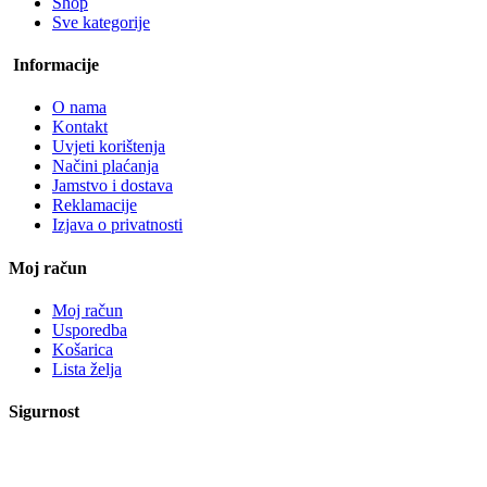
Shop
Sve kategorije
Informacije
O nama
Kontakt
Uvjeti korištenja
Načini plaćanja
Jamstvo i dostava
Reklamacije
Izjava o privatnosti
Moj račun
Moj račun
Usporedba
Košarica
Lista želja
Sigurnost