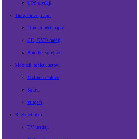
UPS uređaji
Tinte, toneri, papir
Tinte, toneri, papir
CD, DVD mediji
Baterije, sprejevi
Mobiteli, tableti, satovi
Mobiteli i tableti
Satovi
Punjači
Bijela tehnika
TV uređaji