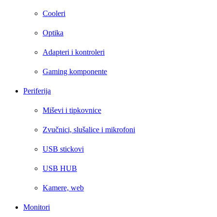
Cooleri
Optika
Adapteri i kontroleri
Gaming komponente
Periferija
Miševi i tipkovnice
Zvučnici, slušalice i mikrofoni
USB stickovi
USB HUB
Kamere, web
Monitori