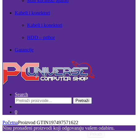
Mali kućanski aparati
Kabeli i konektori
Kabeli i konektori
HDD – pribor
Garancije
Search
Pretraži:
Pretraži
0
Početna
Proizvod GTIN
197497571622
Nisu pronađeni proizvodi koji odgovaraju vašem odabiru.
Prikaži