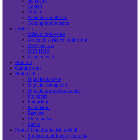
Napajanja
Cooleri
Optika
Adapteri i kontroleri
Gaming komponente
Periferija
Miševi i tipkovnice
Zvučnici, slušalice i mikrofoni
USB stickovi
USB HUB
Kamere, web
Monitori
Gaming zona
Multimedija
Digitalne kamere
Digitalni fotoaparati
Digitalni promotivni paneli
Projektori
Fotopribor
Kalkulatori
Rasvjeta
Video nadzor
Razno
Printeri i multifunkcijski uređaji
Printeri i multifunkcijski uređaji