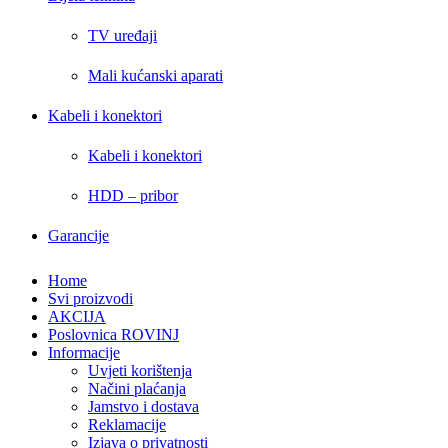
TV uređaji
Mali kućanski aparati
Kabeli i konektori
Kabeli i konektori
HDD – pribor
Garancije
Home
Svi proizvodi
AKCIJA
Poslovnica ROVINJ
Informacije
Uvjeti korištenja
Načini plaćanja
Jamstvo i dostava
Reklamacije
Izjava o privatnosti