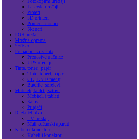
Fotokopirni uređaji
Laserski uređaji
Ploteri
3D printeri
Printer – dodaci
Skeneri
POS uređaji
Mrežna oprema
Softver
Prenaponska zaštita
Prenosive utičnice
UPS uređaji
Tinte, toneri, papir
Tinte, toneri, papir
CD, DVD mediji
Baterije, sprejevi
Mobiteli, tableti, satovi
Mobiteli i tableti
Satovi
Punjači
Bijela tehnika
TV uređaji
Mali kućanski aparati
Kabeli i konektori
Kabeli i konektori