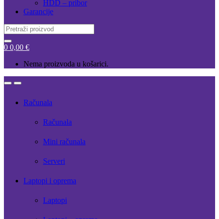
HDD – pribor
Garancije
Search
for:
0
0,00
€
Nema proizvoda u košarici.
Open
Close
Računala
Računala
Mini računala
Serveri
Laptopi i oprema
Laptopi