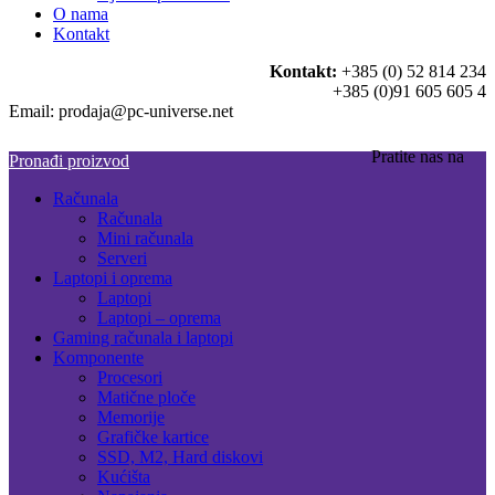
O nama
Kontakt
Kontakt:
+385 (0) 52 814 234
+385 (0)91 605 605 4
Email: prodaja@pc-universe.net
Pratite nas na
Pronađi proizvod
Računala
Računala
Mini računala
Serveri
Laptopi i oprema
Laptopi
Laptopi – oprema
Gaming računala i laptopi
Komponente
Procesori
Matične ploče
Memorije
Grafičke kartice
SSD, M2, Hard diskovi
Kućišta