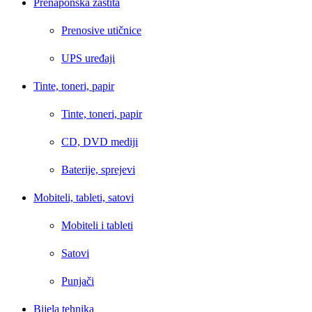
Prenaponska zaštita
Prenosive utičnice
UPS uređaji
Tinte, toneri, papir
Tinte, toneri, papir
CD, DVD mediji
Baterije, sprejevi
Mobiteli, tableti, satovi
Mobiteli i tableti
Satovi
Punjači
Bijela tehnika