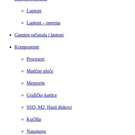
Laptopi
Laptopi – oprema
Gaming računala i laptopi
Komponente
Procesori
Matične ploče
Memorije
Grafičke kartice
SSD, M2, Hard diskovi
Kućišta
Napajanja