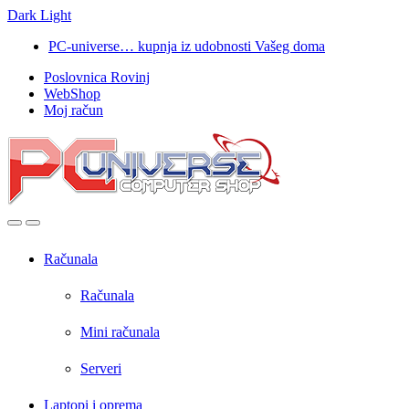
Dark
Light
Skip
Skip
PC-universe… kupnja iz udobnosti Vašeg doma
to
to
Poslovnica Rovinj
navigation
content
WebShop
Moj račun
Open
Close
Računala
Računala
Mini računala
Serveri
Laptopi i oprema