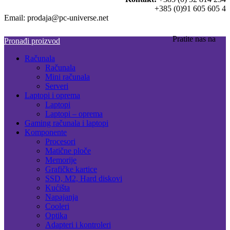
+385 (0)91 605 605 4
Email: prodaja@pc-universe.net
Pratite nas na
Pronađi proizvod
Računala
Računala
Mini računala
Serveri
Laptopi i oprema
Laptopi
Laptopi – oprema
Gaming računala i laptopi
Komponente
Procesori
Matične ploče
Memorije
Grafičke kartice
SSD, M2, Hard diskovi
Kućišta
Napajanja
Cooleri
Optika
Adapteri i kontroleri