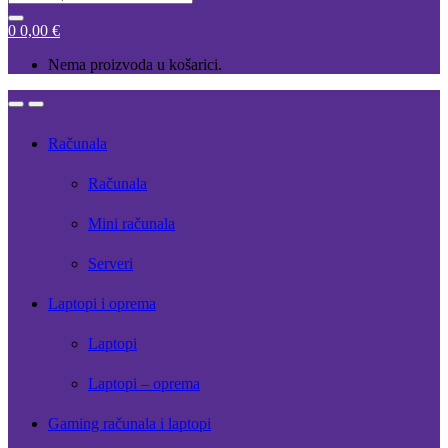
for:
0
0,00
€
Nema proizvoda u košarici.
Open
Close
Računala
Računala
Mini računala
Serveri
Laptopi i oprema
Laptopi
Laptopi – oprema
Gaming računala i laptopi