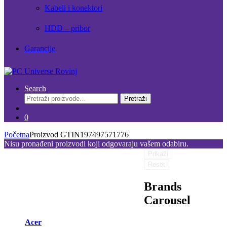
Kabeli i konektori
HDD – pribor
Garancije
Search
Pretraži:
Pretraži
0
Početna
Proizvod GTIN
197497571776
Nisu pronađeni proizvodi koji odgovaraju vašem odabiru.
Prikaži
Reset
Brands
Carousel
Acer