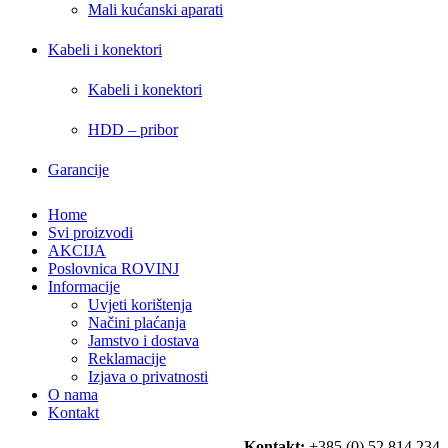
Mali kućanski aparati
Kabeli i konektori
Kabeli i konektori
HDD – pribor
Garancije
Home
Svi proizvodi
AKCIJA
Poslovnica ROVINJ
Informacije
Uvjeti korištenja
Načini plaćanja
Jamstvo i dostava
Reklamacije
Izjava o privatnosti
O nama
Kontakt
Kontakt:
+385 (0) 52 814 234