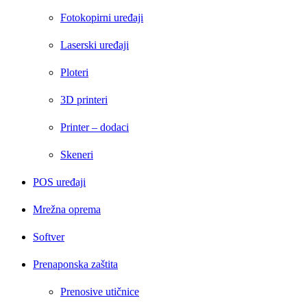
Fotokopirni uređaji
Laserski uređaji
Ploteri
3D printeri
Printer – dodaci
Skeneri
POS uređaji
Mrežna oprema
Softver
Prenaponska zaštita
Prenosive utičnice