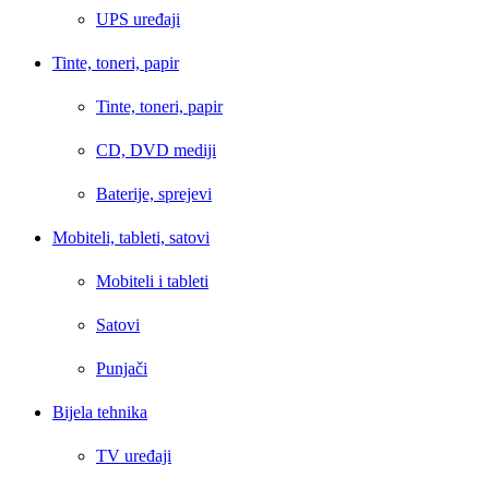
UPS uređaji
Tinte, toneri, papir
Tinte, toneri, papir
CD, DVD mediji
Baterije, sprejevi
Mobiteli, tableti, satovi
Mobiteli i tableti
Satovi
Punjači
Bijela tehnika
TV uređaji