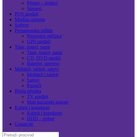
Printer – dodaci
Skeneri
POS uređaji
Mrežna oprema
Softver
Prenaponska zaštita
Prenosive utičnice
UPS uređaji
Tinte, toneri, papir
Tinte, toneri, papir
CD, DVD mediji
Baterije, sprejevi
Mobiteli, tableti, satovi
Mobiteli i tableti
Satovi
Punjači
Bijela tehnika
TV uređaji
Mali kućanski aparati
Kabeli i konektori
Kabeli i konektori
HDD – pribor
Garancije
Search