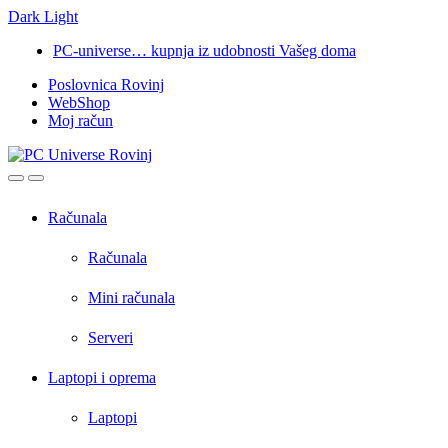
Dark
Light
Skip
Skip
PC-universe… kupnja iz udobnosti Vašeg doma
to
to
Poslovnica Rovinj
navigation
content
WebShop
Moj račun
Open
Close
Računala
Računala
Mini računala
Serveri
Laptopi i oprema
Laptopi