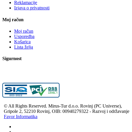
Reklamacije
Izjava o privatnosti
Moj račun
Moj račun
Usporedba
Košarica
Lista želja
Sigurnost
© All Rights Reserved. Mirus-Tur d.o.o. Rovinj (PC Universe),
Gripole 2, 52210 Rovinj, OIB: 00940279322 - Razvoj i održavanje
Favor Informatika