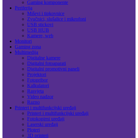
Gaming komponente
Periferija
Miševi i tipkovnice
Zvučnici, slušalice i mikrofoni
USB stickovi
USB HUB
Kamere, web
Monitori
Gaming zona
Multimedija
Digitalne kamere
Digitalni fotoaparati
Digitalni promotivni paneli
Projektori
Fotopribor
Kalkulatori
Rasvjeta
Video nadzor
Razno
Printeri i multifunkcijski uređaji
Printeri i multifunkcijski uređaji
Fotokopirni uređaji
Laserski uređaji
Ploteri
3D printeri