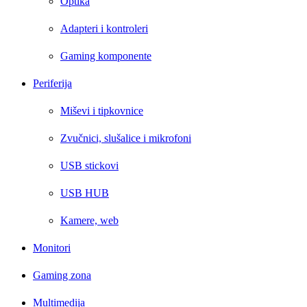
Optika
Adapteri i kontroleri
Gaming komponente
Periferija
Miševi i tipkovnice
Zvučnici, slušalice i mikrofoni
USB stickovi
USB HUB
Kamere, web
Monitori
Gaming zona
Multimedija