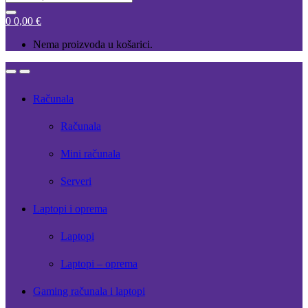
for:
0
0,00
€
Nema proizvoda u košarici.
Open
Close
Računala
Računala
Mini računala
Serveri
Laptopi i oprema
Laptopi
Laptopi – oprema
Gaming računala i laptopi