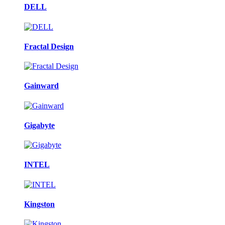
DELL
Fractal Design
Gainward
Gigabyte
INTEL
Kingston