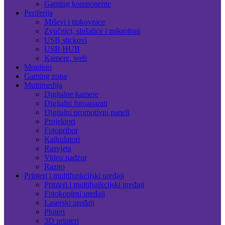
Gaming komponente
Periferija
Miševi i tipkovnice
Zvučnici, slušalice i mikrofoni
USB stickovi
USB HUB
Kamere, web
Monitori
Gaming zona
Multimedija
Digitalne kamere
Digitalni fotoaparati
Digitalni promotivni paneli
Projektori
Fotopribor
Kalkulatori
Rasvjeta
Video nadzor
Razno
Printeri i multifunkcijski uređaji
Printeri i multifunkcijski uređaji
Fotokopirni uređaji
Laserski uređaji
Ploteri
3D printeri