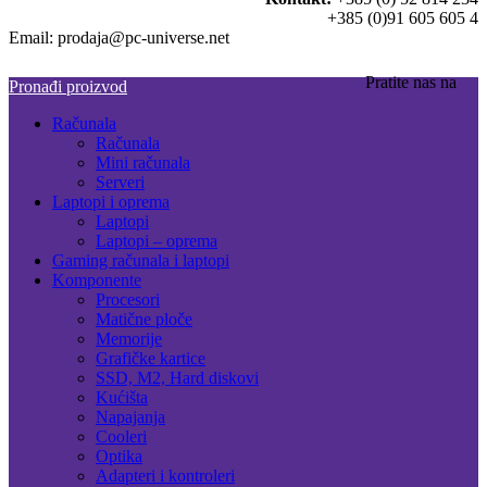
+385 (0)91 605 605 4
Email: prodaja@pc-universe.net
Pratite nas na
Pronađi proizvod
Računala
Računala
Mini računala
Serveri
Laptopi i oprema
Laptopi
Laptopi – oprema
Gaming računala i laptopi
Komponente
Procesori
Matične ploče
Memorije
Grafičke kartice
SSD, M2, Hard diskovi
Kućišta
Napajanja
Cooleri
Optika
Adapteri i kontroleri