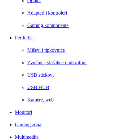
Optika
Adapteri i kontroleri
Gaming komponente
Periferija
Miševi i tipkovnice
Zvučnici, slušalice i mikrofoni
USB stickovi
USB HUB
Kamere, web
Monitori
Gaming zona
Multimedija