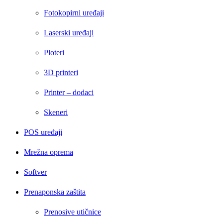
Fotokopirni uređaji
Laserski uređaji
Ploteri
3D printeri
Printer – dodaci
Skeneri
POS uređaji
Mrežna oprema
Softver
Prenaponska zaštita
Prenosive utičnice