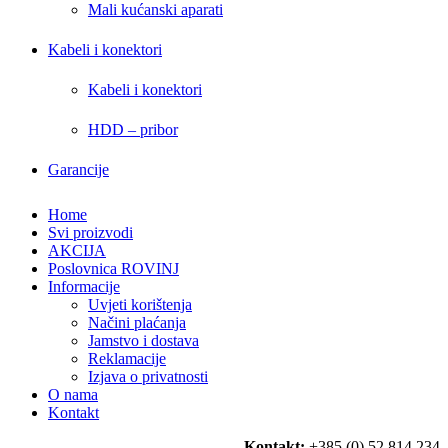
Mali kućanski aparati
Kabeli i konektori
Kabeli i konektori
HDD – pribor
Garancije
Home
Svi proizvodi
AKCIJA
Poslovnica ROVINJ
Informacije
Uvjeti korištenja
Načini plaćanja
Jamstvo i dostava
Reklamacije
Izjava o privatnosti
O nama
Kontakt
Kontakt:
+385 (0) 52 814 234