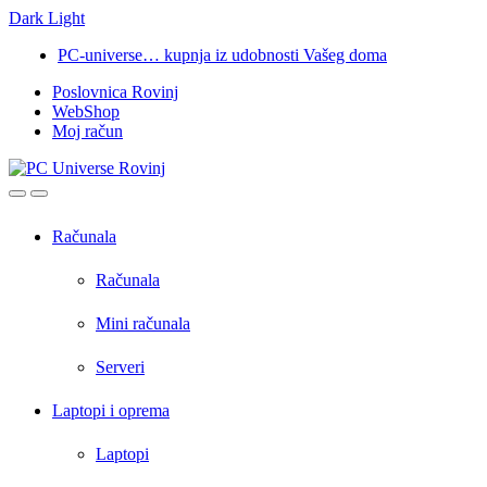
Dark
Light
Skip
Skip
PC-universe… kupnja iz udobnosti Vašeg doma
to
to
Poslovnica Rovinj
navigation
content
WebShop
Moj račun
Open
Close
Računala
Računala
Mini računala
Serveri
Laptopi i oprema
Laptopi