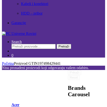
Kabeli i konektori
HDD – pribor
Garancije
Search
Pretraži:
Pretraži
0
Početna
Proizvod GTIN
197498429441
Nisu pronađeni proizvodi koji odgovaraju vašem odabiru.
Prikaži
Reset
Brands
Carousel
Acer