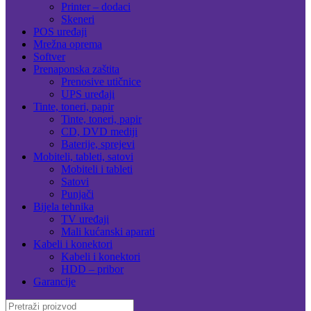
Printer – dodaci
Skeneri
POS uređaji
Mrežna oprema
Softver
Prenaponska zaštita
Prenosive utičnice
UPS uređaji
Tinte, toneri, papir
Tinte, toneri, papir
CD, DVD mediji
Baterije, sprejevi
Mobiteli, tableti, satovi
Mobiteli i tableti
Satovi
Punjači
Bijela tehnika
TV uređaji
Mali kućanski aparati
Kabeli i konektori
Kabeli i konektori
HDD – pribor
Garancije
Search