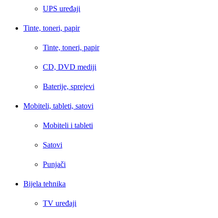
UPS uređaji
Tinte, toneri, papir
Tinte, toneri, papir
CD, DVD mediji
Baterije, sprejevi
Mobiteli, tableti, satovi
Mobiteli i tableti
Satovi
Punjači
Bijela tehnika
TV uređaji