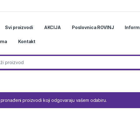
Svi proizvodi
AKCIJA
Poslovnica ROVINJ
Inform
ama
Kontakt
r:
 pronađeni proizvodi koji odgovaraju vašem odabiru.