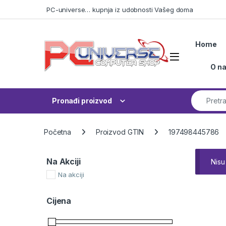
Skip to navigation
Skip to content
PC-universe… kupnja iz udobnosti Vašeg doma
Home
Open
O n
Search fo
Pronađi proizvod
Početna
Proizvod GTIN
197498445786
Na Akciji
Nisu
Na akciji
Cijena