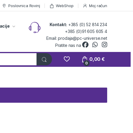
Poslovnica Rovinj
WebShop
Moj račun
Kontakt:
+385 (0) 52 814 234
acije
+385 (0)91 605 605 4
Email: prodaja@pc-universe.net
Pratite nas na
0,00
€
0