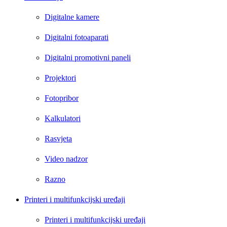
Digitalne kamere
Digitalni fotoaparati
Digitalni promotivni paneli
Projektori
Fotopribor
Kalkulatori
Rasvjeta
Video nadzor
Razno
Printeri i multifunkcijski uređaji
Printeri i multifunkcijski uređaji