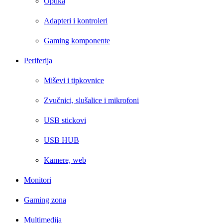
Optika
Adapteri i kontroleri
Gaming komponente
Periferija
Miševi i tipkovnice
Zvučnici, slušalice i mikrofoni
USB stickovi
USB HUB
Kamere, web
Monitori
Gaming zona
Multimedija