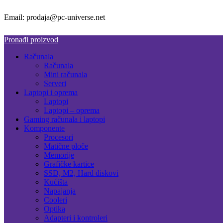
Email: prodaja@pc-universe.net
Pronađi proizvod
Računala
Računala
Mini računala
Serveri
Laptopi i oprema
Laptopi
Laptopi – oprema
Gaming računala i laptopi
Komponente
Procesori
Matične ploče
Memorije
Grafičke kartice
SSD, M2, Hard diskovi
Kućišta
Napajanja
Cooleri
Optika
Adapteri i kontroleri