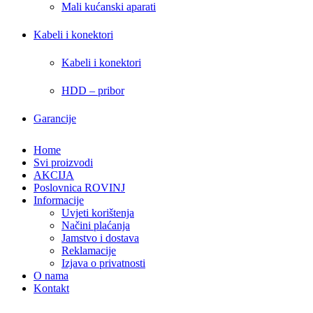
Mali kućanski aparati
Kabeli i konektori
Kabeli i konektori
HDD – pribor
Garancije
Home
Svi proizvodi
AKCIJA
Poslovnica ROVINJ
Informacije
Uvjeti korištenja
Načini plaćanja
Jamstvo i dostava
Reklamacije
Izjava o privatnosti
O nama
Kontakt