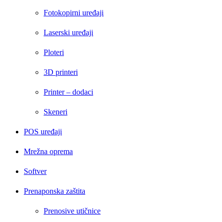
Fotokopirni uređaji
Laserski uređaji
Ploteri
3D printeri
Printer – dodaci
Skeneri
POS uređaji
Mrežna oprema
Softver
Prenaponska zaštita
Prenosive utičnice