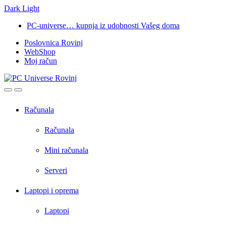
Dark
Light
Skip
Skip
PC-universe… kupnja iz udobnosti Vašeg doma
to
to
Poslovnica Rovinj
navigation
content
WebShop
Moj račun
Open
Close
Računala
Računala
Mini računala
Serveri
Laptopi i oprema
Laptopi