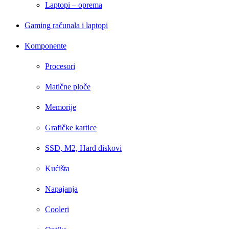
Laptopi – oprema
Gaming računala i laptopi
Komponente
Procesori
Matične ploče
Memorije
Grafičke kartice
SSD, M2, Hard diskovi
Kućišta
Napajanja
Cooleri