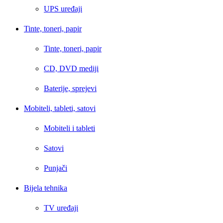
UPS uređaji
Tinte, toneri, papir
Tinte, toneri, papir
CD, DVD mediji
Baterije, sprejevi
Mobiteli, tableti, satovi
Mobiteli i tableti
Satovi
Punjači
Bijela tehnika
TV uređaji