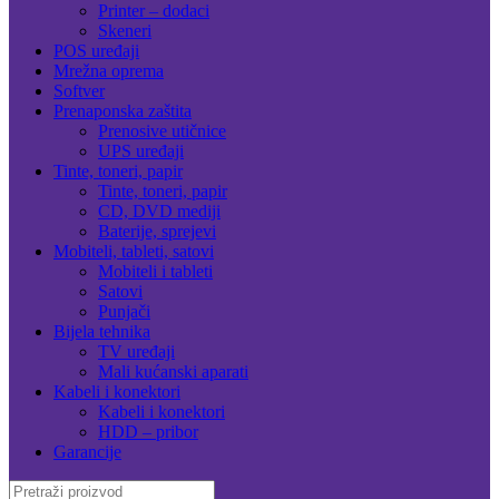
Printer – dodaci
Skeneri
POS uređaji
Mrežna oprema
Softver
Prenaponska zaštita
Prenosive utičnice
UPS uređaji
Tinte, toneri, papir
Tinte, toneri, papir
CD, DVD mediji
Baterije, sprejevi
Mobiteli, tableti, satovi
Mobiteli i tableti
Satovi
Punjači
Bijela tehnika
TV uređaji
Mali kućanski aparati
Kabeli i konektori
Kabeli i konektori
HDD – pribor
Garancije
Search