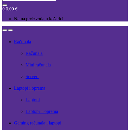
for:
0
0,00
€
Nema proizvoda u košarici.
Open
Close
Računala
Računala
Mini računala
Serveri
Laptopi i oprema
Laptopi
Laptopi – oprema
Gaming računala i laptopi