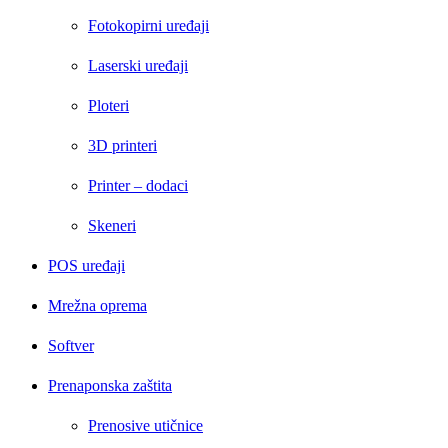
Fotokopirni uređaji
Laserski uređaji
Ploteri
3D printeri
Printer – dodaci
Skeneri
POS uređaji
Mrežna oprema
Softver
Prenaponska zaštita
Prenosive utičnice