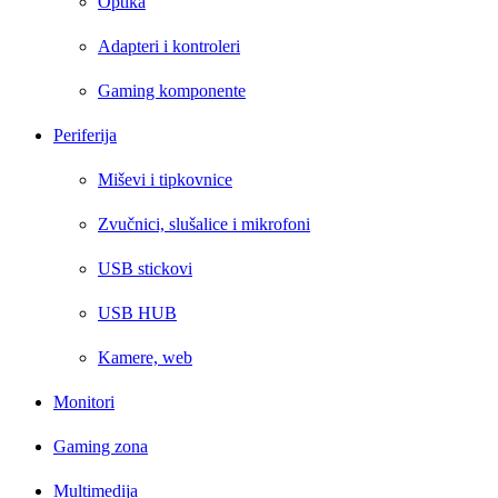
Optika
Adapteri i kontroleri
Gaming komponente
Periferija
Miševi i tipkovnice
Zvučnici, slušalice i mikrofoni
USB stickovi
USB HUB
Kamere, web
Monitori
Gaming zona
Multimedija