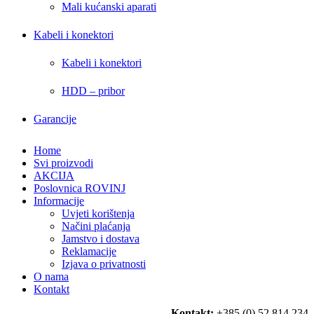
Mali kućanski aparati
Kabeli i konektori
Kabeli i konektori
HDD – pribor
Garancije
Home
Svi proizvodi
AKCIJA
Poslovnica ROVINJ
Informacije
Uvjeti korištenja
Načini plaćanja
Jamstvo i dostava
Reklamacije
Izjava o privatnosti
O nama
Kontakt
Kontakt:
+385 (0) 52 814 234