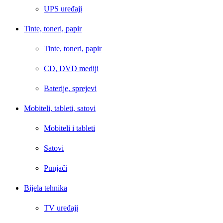
UPS uređaji
Tinte, toneri, papir
Tinte, toneri, papir
CD, DVD mediji
Baterije, sprejevi
Mobiteli, tableti, satovi
Mobiteli i tableti
Satovi
Punjači
Bijela tehnika
TV uređaji