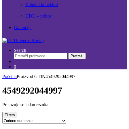
Kabeli i konektori
HDD – pribor
Garancije
Search
Pretraži:
Pretraži
0
Početna
Proizvod GTIN
4549292044997
4549292044997
Prikazuje se jedan rezultat
Filters