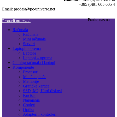
+385 (0)91 605 605 4
Email: prodaja@pc-universe.net
Pratite nas na
Pronađi proizvod
Računala
Računala
Mini računala
Serveri
Laptopi i oprema
Laptopi
Laptopi – oprema
Gaming računala i laptopi
Komponente
Procesori
Matične ploče
Memorije
Grafičke kartice
SSD, M2, Hard diskovi
Kućišta
Napajanja
Cooleri
Optika
Adapteri i kontroleri