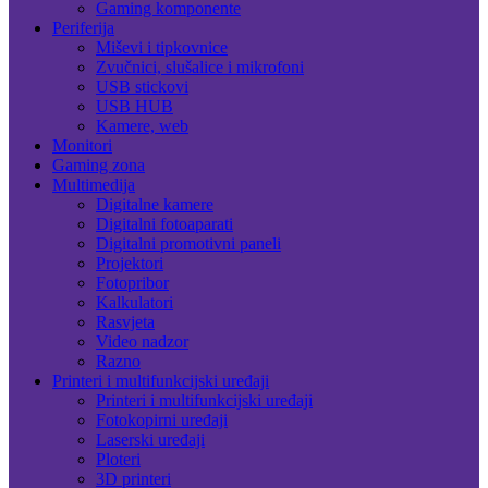
Gaming komponente
Periferija
Miševi i tipkovnice
Zvučnici, slušalice i mikrofoni
USB stickovi
USB HUB
Kamere, web
Monitori
Gaming zona
Multimedija
Digitalne kamere
Digitalni fotoaparati
Digitalni promotivni paneli
Projektori
Fotopribor
Kalkulatori
Rasvjeta
Video nadzor
Razno
Printeri i multifunkcijski uređaji
Printeri i multifunkcijski uređaji
Fotokopirni uređaji
Laserski uređaji
Ploteri
3D printeri