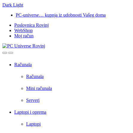
Dark
Light
Skip
Skip
PC-universe… kupnja iz udobnosti Vašeg doma
to
to
Poslovnica Rovinj
navigation
content
WebShop
Moj račun
Open
Close
Računala
Računala
Mini računala
Serveri
Laptopi i oprema
Laptopi