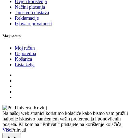
Uvjeti korištenja
Načini plaćanja
Jamstvo i dostava
Reklamacije
Izjava o privatnosti
Moj račun
Moj račun
Usporedba
Košarica
Lista želja
Na našoj web stranici koristimo kolačiće kako bismo vam pružili
najbolje iskustvo pamćenjem vaših preferencija i ponovljenih
posjeta. Klikom na “Prihvati” pristajete na korištenje kolačića.
Više
Prihvati