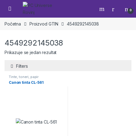
Skip to navigation
Skip to content
Open
0
Početna
Proizvod GTIN
4549292145038
4549292145038
Prikazuje se jedan rezultat
Filters
Tinte, toneri, papir
Canon tinta CL-561