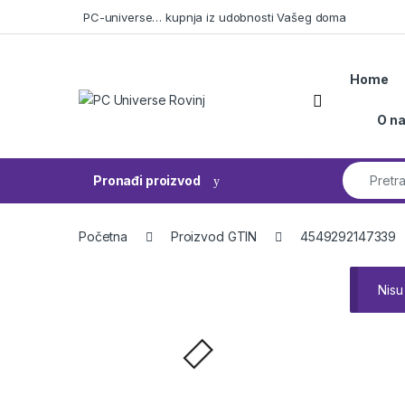
Skip to navigation
Skip to content
PC-universe… kupnja iz udobnosti Vašeg doma
Home
Open
O n
Search fo
Pronađi proizvod
Početna
Proizvod GTIN
4549292147339
Nisu