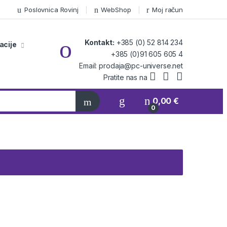
Poslovnica Rovinj
WebShop
Moj račun
Kontakt:
+385 (0) 52 814 234
acije
+385 (0)91 605 605 4
Email: prodaja@pc-universe.net
Pratite nas na
0,00
€
0