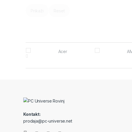
Prikaži
Reset
Brands Carousel
Kontakt:
prodaja@pc-universe.net