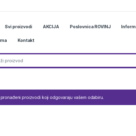
Svi proizvodi
AKCIJA
Poslovnica ROVINJ
Inform
ama
Kontakt
r:
 pronađeni proizvodi koji odgovaraju vašem odabiru.