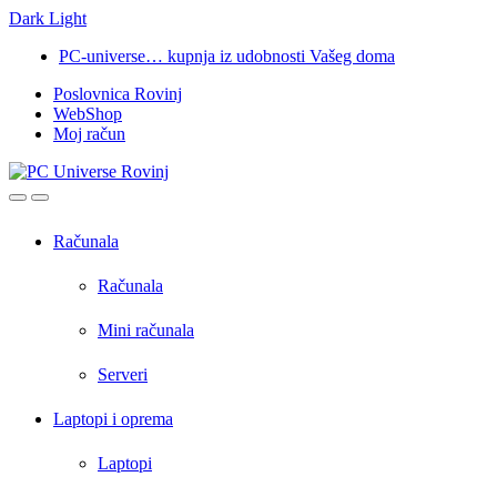
Dark
Light
Skip
Skip
PC-universe… kupnja iz udobnosti Vašeg doma
to
to
Poslovnica Rovinj
navigation
content
WebShop
Moj račun
Open
Close
Računala
Računala
Mini računala
Serveri
Laptopi i oprema
Laptopi