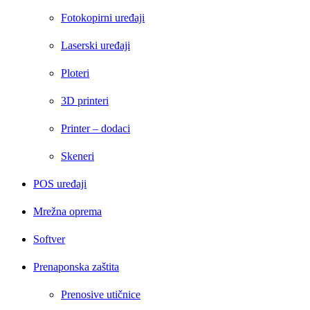
Fotokopirni uređaji
Laserski uređaji
Ploteri
3D printeri
Printer – dodaci
Skeneri
POS uređaji
Mrežna oprema
Softver
Prenaponska zaštita
Prenosive utičnice