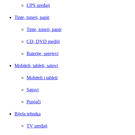
UPS uređaji
Tinte, toneri, papir
Tinte, toneri, papir
CD, DVD mediji
Baterije, sprejevi
Mobiteli, tableti, satovi
Mobiteli i tableti
Satovi
Punjači
Bijela tehnika
TV uređaji