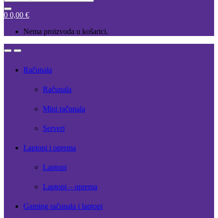
for:
0
0,00
€
Nema proizvoda u košarici.
Open
Close
Računala
Računala
Mini računala
Serveri
Laptopi i oprema
Laptopi
Laptopi – oprema
Gaming računala i laptopi