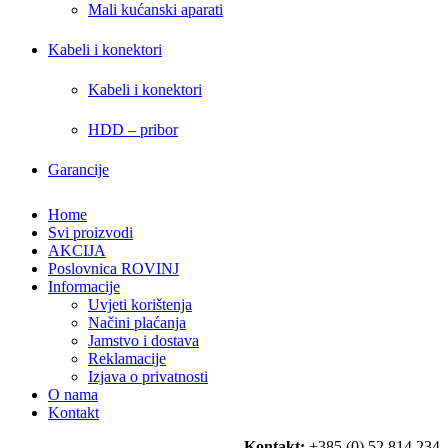
Mali kućanski aparati
Kabeli i konektori
Kabeli i konektori
HDD – pribor
Garancije
Home
Svi proizvodi
AKCIJA
Poslovnica ROVINJ
Informacije
Uvjeti korištenja
Načini plaćanja
Jamstvo i dostava
Reklamacije
Izjava o privatnosti
O nama
Kontakt
Kontakt:
+385 (0) 52 814 234