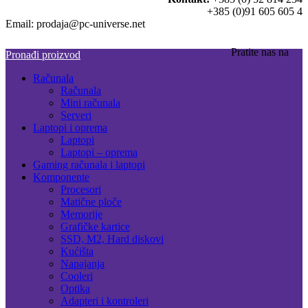
+385 (0)91 605 605 4
Email: prodaja@pc-universe.net
Pratite nas na
Pronađi proizvod
Računala
Računala
Mini računala
Serveri
Laptopi i oprema
Laptopi
Laptopi – oprema
Gaming računala i laptopi
Komponente
Procesori
Matične ploče
Memorije
Grafičke kartice
SSD, M2, Hard diskovi
Kućišta
Napajanja
Cooleri
Optika
Adapteri i kontroleri