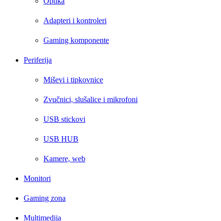
Optika
Adapteri i kontroleri
Gaming komponente
Periferija
Miševi i tipkovnice
Zvučnici, slušalice i mikrofoni
USB stickovi
USB HUB
Kamere, web
Monitori
Gaming zona
Multimedija