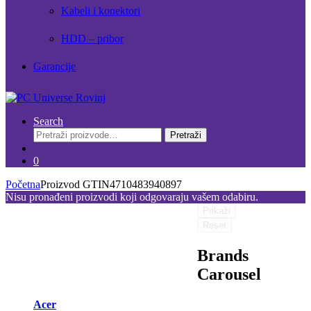
Kabeli i konektori
HDD – pribor
Garancije
Search
Pretraži:
Pretraži
0
Početna
Proizvod GTIN
4710483940897
Nisu pronađeni proizvodi koji odgovaraju vašem odabiru.
Prikaži
Reset
Brands
Carousel
Acer