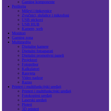
Gaming komponente
Periferija
Miševi i tipkovnice
Zvučnici, slušalice i mikrofoni
USB stickovi
USB HUB
Kamere, web
Monitori
Gaming zona
Multimedija
Digitalne kamere
Digitalni fotoaparati
Digitalni promotivni paneli
Projektori
Fotopribor
Kalkulatori
Rasvjeta
Video nadzor
Razno
Printeri i multifunkcijski uređaji
Printeri i multifunkcijski uređaji
Fotokopirni uređaji
Laserski uređaji
Ploteri
3D printeri