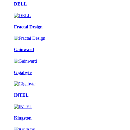
DELL
Fractal Design
Gainward
Gigabyte
INTEL
Kingston