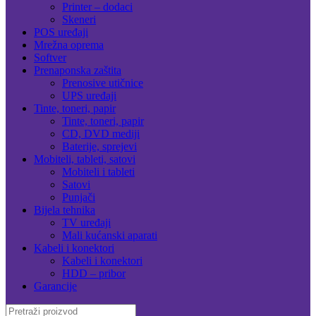
Printer – dodaci
Skeneri
POS uređaji
Mrežna oprema
Softver
Prenaponska zaštita
Prenosive utičnice
UPS uređaji
Tinte, toneri, papir
Tinte, toneri, papir
CD, DVD mediji
Baterije, sprejevi
Mobiteli, tableti, satovi
Mobiteli i tableti
Satovi
Punjači
Bijela tehnika
TV uređaji
Mali kućanski aparati
Kabeli i konektori
Kabeli i konektori
HDD – pribor
Garancije
Search