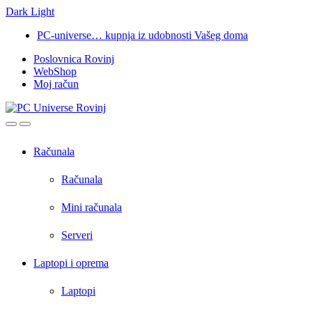
Dark
Light
Skip
Skip
PC-universe… kupnja iz udobnosti Vašeg doma
to
to
Poslovnica Rovinj
navigation
content
WebShop
Moj račun
Open
Close
Računala
Računala
Mini računala
Serveri
Laptopi i oprema
Laptopi