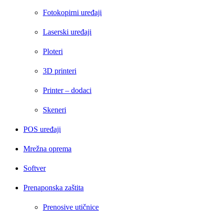
Fotokopirni uređaji
Laserski uređaji
Ploteri
3D printeri
Printer – dodaci
Skeneri
POS uređaji
Mrežna oprema
Softver
Prenaponska zaštita
Prenosive utičnice