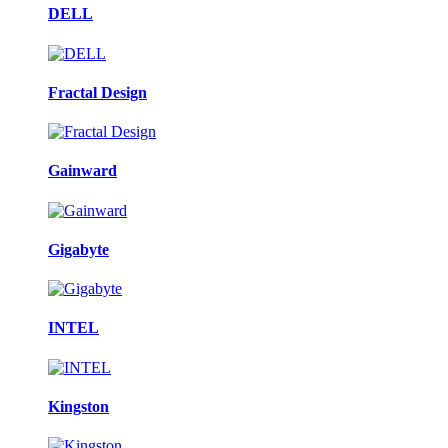
DELL
Fractal Design
Gainward
Gigabyte
INTEL
Kingston