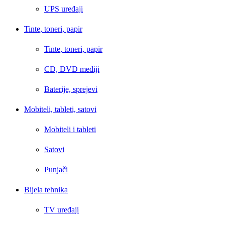
UPS uređaji
Tinte, toneri, papir
Tinte, toneri, papir
CD, DVD mediji
Baterije, sprejevi
Mobiteli, tableti, satovi
Mobiteli i tableti
Satovi
Punjači
Bijela tehnika
TV uređaji