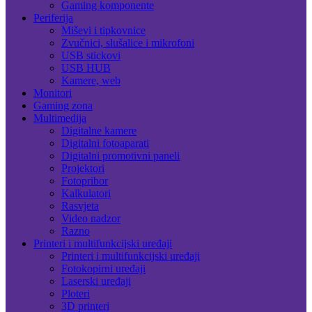
Gaming komponente
Periferija
Miševi i tipkovnice
Zvučnici, slušalice i mikrofoni
USB stickovi
USB HUB
Kamere, web
Monitori
Gaming zona
Multimedija
Digitalne kamere
Digitalni fotoaparati
Digitalni promotivni paneli
Projektori
Fotopribor
Kalkulatori
Rasvjeta
Video nadzor
Razno
Printeri i multifunkcijski uređaji
Printeri i multifunkcijski uređaji
Fotokopirni uređaji
Laserski uređaji
Ploteri
3D printeri