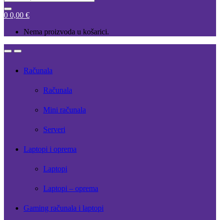
for:
0
0,00
€
Nema proizvoda u košarici.
Open
Close
Računala
Računala
Mini računala
Serveri
Laptopi i oprema
Laptopi
Laptopi – oprema
Gaming računala i laptopi