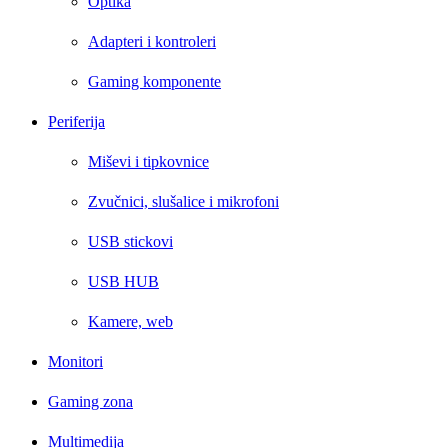
Optika
Adapteri i kontroleri
Gaming komponente
Periferija
Miševi i tipkovnice
Zvučnici, slušalice i mikrofoni
USB stickovi
USB HUB
Kamere, web
Monitori
Gaming zona
Multimedija