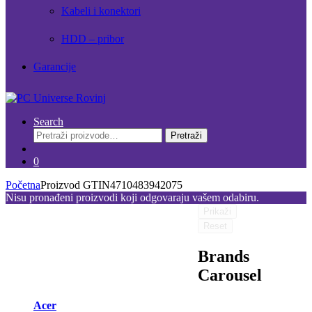
Kabeli i konektori
HDD – pribor
Garancije
Search
Pretraži:
Pretraži
0
Početna
Proizvod GTIN
4710483942075
Nisu pronađeni proizvodi koji odgovaraju vašem odabiru.
Prikaži
Reset
Brands
Carousel
Acer