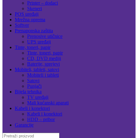
Printer – dodaci
Skeneri
POS uređaji
Mrežna oprema
Softver
Prenaponska zaštita
Prenosive utičnice
UPS uređaji
Tinte, toneri, papir
Tinte, toneri, papir
CD, DVD mediji
Baterije, sprejevi
Mobiteli, tableti, satovi
Mobiteli i tableti
Satovi
Punjači
Bijela tehnika
TV uređaji
Mali kućanski aparati
Kabeli i konektori
Kabeli i konektori
HDD – pribor
Garancije
Search