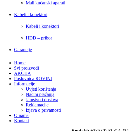
Mali kućanski aparati
Kabeli i konektori
Kabeli i konektori
HDD – pribor
Garancije
Home
Svi proizvodi
AKCIJA
Poslovnica ROVINJ
Informacije
Uvjeti korištenja
Načini plaćanja
Jamstvo i dostava
Reklamacije
Izjava o privatnosti
O nama
Kontakt
Kontakt:
+385 (0) 52 814 234