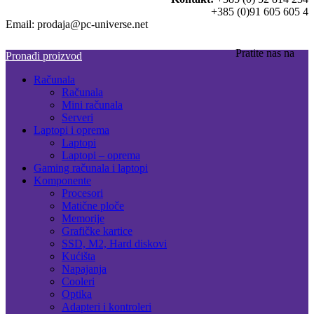
+385 (0)91 605 605 4
Email: prodaja@pc-universe.net
Pratite nas na
Pronađi proizvod
Računala
Računala
Mini računala
Serveri
Laptopi i oprema
Laptopi
Laptopi – oprema
Gaming računala i laptopi
Komponente
Procesori
Matične ploče
Memorije
Grafičke kartice
SSD, M2, Hard diskovi
Kućišta
Napajanja
Cooleri
Optika
Adapteri i kontroleri