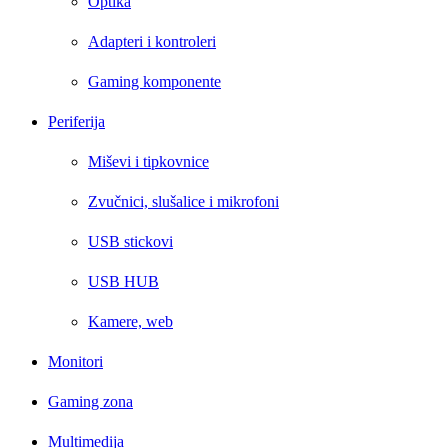
Optika
Adapteri i kontroleri
Gaming komponente
Periferija
Miševi i tipkovnice
Zvučnici, slušalice i mikrofoni
USB stickovi
USB HUB
Kamere, web
Monitori
Gaming zona
Multimedija