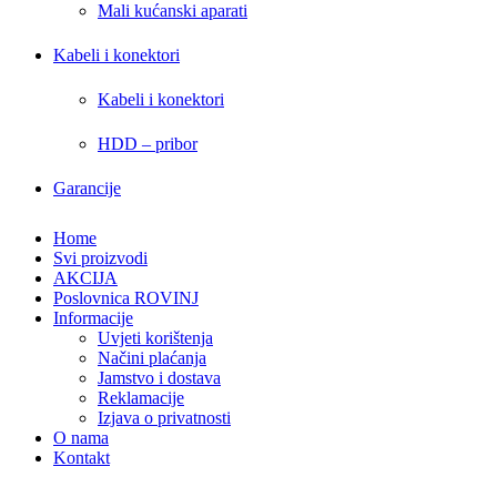
Mali kućanski aparati
Kabeli i konektori
Kabeli i konektori
HDD – pribor
Garancije
Home
Svi proizvodi
AKCIJA
Poslovnica ROVINJ
Informacije
Uvjeti korištenja
Načini plaćanja
Jamstvo i dostava
Reklamacije
Izjava o privatnosti
O nama
Kontakt