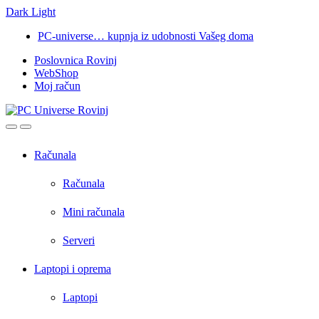
Dark
Light
Skip
Skip
PC-universe… kupnja iz udobnosti Vašeg doma
to
to
Poslovnica Rovinj
navigation
content
WebShop
Moj račun
Open
Close
Računala
Računala
Mini računala
Serveri
Laptopi i oprema
Laptopi