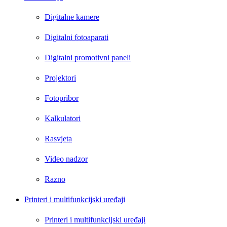
Digitalne kamere
Digitalni fotoaparati
Digitalni promotivni paneli
Projektori
Fotopribor
Kalkulatori
Rasvjeta
Video nadzor
Razno
Printeri i multifunkcijski uređaji
Printeri i multifunkcijski uređaji