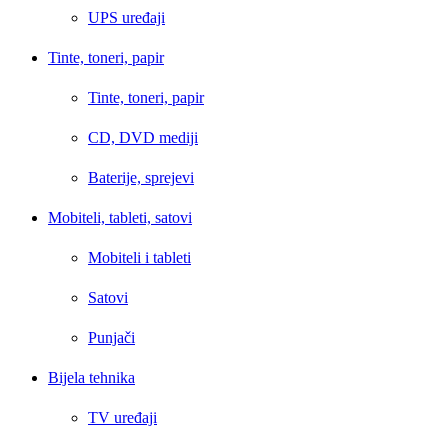
UPS uređaji
Tinte, toneri, papir
Tinte, toneri, papir
CD, DVD mediji
Baterije, sprejevi
Mobiteli, tableti, satovi
Mobiteli i tableti
Satovi
Punjači
Bijela tehnika
TV uređaji