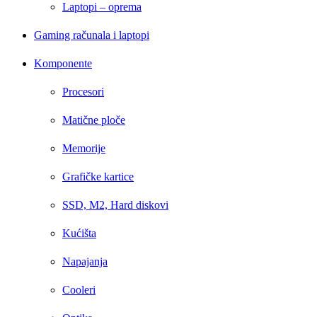
Laptopi – oprema
Gaming računala i laptopi
Komponente
Procesori
Matične ploče
Memorije
Grafičke kartice
SSD, M2, Hard diskovi
Kućišta
Napajanja
Cooleri