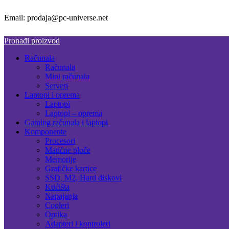
Email: prodaja@pc-universe.net
Pronađi proizvod
Računala
Računala
Mini računala
Serveri
Laptopi i oprema
Laptopi
Laptopi – oprema
Gaming računala i laptopi
Komponente
Procesori
Matične ploče
Memorije
Grafičke kartice
SSD, M2, Hard diskovi
Kućišta
Napajanja
Cooleri
Optika
Adapteri i kontroleri