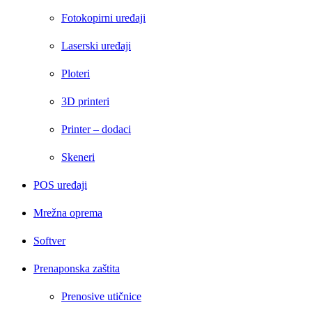
Fotokopirni uređaji
Laserski uređaji
Ploteri
3D printeri
Printer – dodaci
Skeneri
POS uređaji
Mrežna oprema
Softver
Prenaponska zaštita
Prenosive utičnice