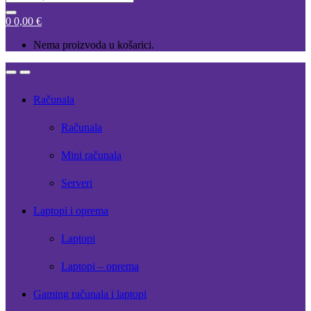
for:
0
0,00
€
Nema proizvoda u košarici.
Open
Close
Računala
Računala
Mini računala
Serveri
Laptopi i oprema
Laptopi
Laptopi – oprema
Gaming računala i laptopi