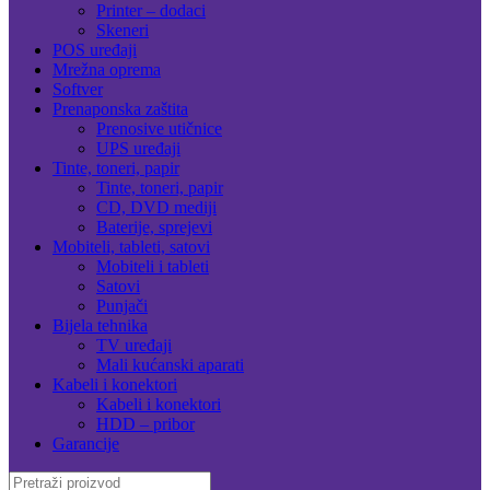
Printer – dodaci
Skeneri
POS uređaji
Mrežna oprema
Softver
Prenaponska zaštita
Prenosive utičnice
UPS uređaji
Tinte, toneri, papir
Tinte, toneri, papir
CD, DVD mediji
Baterije, sprejevi
Mobiteli, tableti, satovi
Mobiteli i tableti
Satovi
Punjači
Bijela tehnika
TV uređaji
Mali kućanski aparati
Kabeli i konektori
Kabeli i konektori
HDD – pribor
Garancije
Search