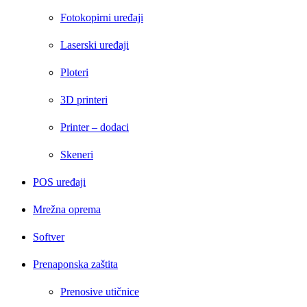
Fotokopirni uređaji
Laserski uređaji
Ploteri
3D printeri
Printer – dodaci
Skeneri
POS uređaji
Mrežna oprema
Softver
Prenaponska zaštita
Prenosive utičnice