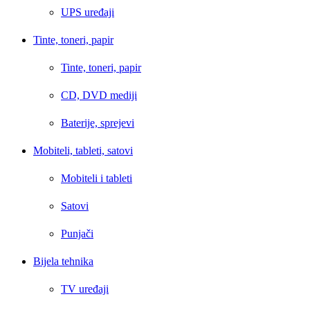
UPS uređaji
Tinte, toneri, papir
Tinte, toneri, papir
CD, DVD mediji
Baterije, sprejevi
Mobiteli, tableti, satovi
Mobiteli i tableti
Satovi
Punjači
Bijela tehnika
TV uređaji