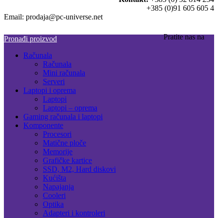
+385 (0)91 605 605 4
Email: prodaja@pc-universe.net
Pratite nas na
Pronađi proizvod
Računala
Računala
Mini računala
Serveri
Laptopi i oprema
Laptopi
Laptopi – oprema
Gaming računala i laptopi
Komponente
Procesori
Matične ploče
Memorije
Grafičke kartice
SSD, M2, Hard diskovi
Kućišta
Napajanja
Cooleri
Optika
Adapteri i kontroleri