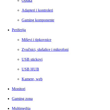
Optika
Adapteri i kontroleri
Gaming komponente
Periferija
Miševi i tipkovnice
Zvučnici, slušalice i mikrofoni
USB stickovi
USB HUB
Kamere, web
Monitori
Gaming zona
Multimedija