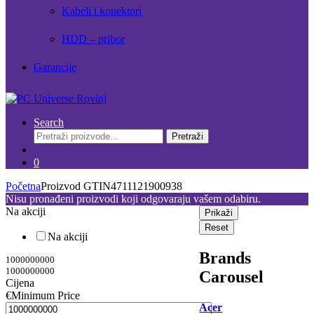
Kabeli i konektori
HDD – pribor
Garancije
Search
Pretraži:
Pretraži
0
Početna
Proizvod GTIN
4711121900938
Nisu pronađeni proizvodi koji odgovaraju vašem odabiru.
Na akciji
Prikaži
Reset
Na akciji
Brands
1000000000
1000000000
Carousel
Cijena
€
Minimum Price
Acer