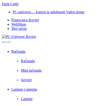
Dark
Light
Skip
Skip
PC-universe… kupnja iz udobnosti Vašeg doma
to
to
Poslovnica Rovinj
navigation
content
WebShop
Moj račun
Open
Close
Računala
Računala
Mini računala
Serveri
Laptopi i oprema
Laptopi