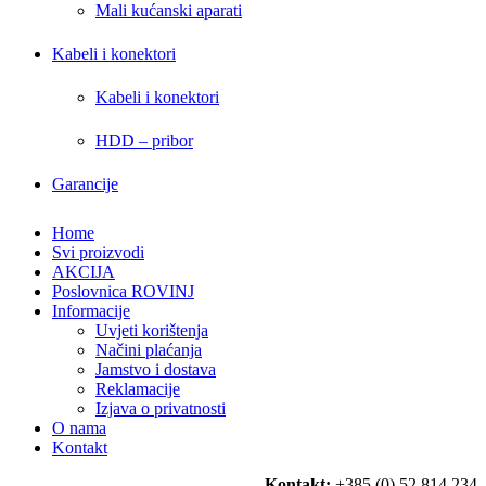
Mali kućanski aparati
Kabeli i konektori
Kabeli i konektori
HDD – pribor
Garancije
Home
Svi proizvodi
AKCIJA
Poslovnica ROVINJ
Informacije
Uvjeti korištenja
Načini plaćanja
Jamstvo i dostava
Reklamacije
Izjava o privatnosti
O nama
Kontakt
Kontakt:
+385 (0) 52 814 234