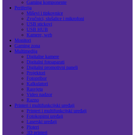
Gaming komponente
Periferija
Miševi i tipkovnice
Zvučnici, slušalice i mikrofoni
USB stickovi
USB HUB
Kamere, web
Monitori
Gaming zona
Multimedija
Digitalne kamere
Digitalni fotoaparati
Digitalni promotivni paneli
Projektori
Fotopribor
Kalkulatori
Rasvjeta
Video nadzor
Razno
Printeri i multifunkcijski uređaji
Printeri i multifunkcijski uređaji
Fotokopirni uređaji
Laserski uređaji
Ploteri
3D printeri