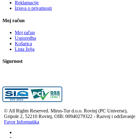
Reklamacije
Izjava o privatnosti
Moj račun
Moj račun
Usporedba
Košarica
Lista želja
Sigurnost
© All Rights Reserved. Mirus-Tur d.o.o. Rovinj (PC Universe),
Gripole 2, 52210 Rovinj, OIB: 00940279322 - Razvoj i održavanje
Favor Informatika