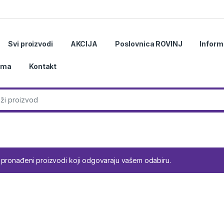
Svi proizvodi
AKCIJA
Poslovnica ROVINJ
Inform
ama
Kontakt
r:
 pronađeni proizvodi koji odgovaraju vašem odabiru.