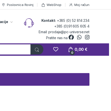
Poslovnica Rovinj
WebShop
Moj račun
Kontakt:
+385 (0) 52 814 234
acije
+385 (0)91 605 605 4
Email: prodaja@pc-universe.net
Pratite nas na
0,00
€
0