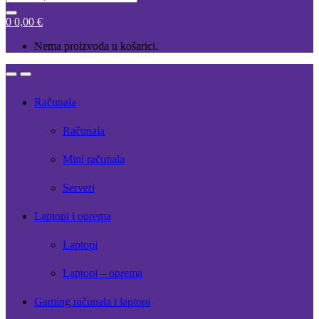
for:
0
0,00
€
Nema proizvoda u košarici.
Open
Close
Računala
Računala
Mini računala
Serveri
Laptopi i oprema
Laptopi
Laptopi – oprema
Gaming računala i laptopi