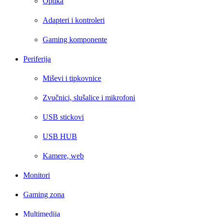
Optika
Adapteri i kontroleri
Gaming komponente
Periferija
Miševi i tipkovnice
Zvučnici, slušalice i mikrofoni
USB stickovi
USB HUB
Kamere, web
Monitori
Gaming zona
Multimedija