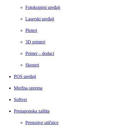
Fotokopirni uređaji
Laserski uređaji
Ploteri
3D printeri
Printer – dodaci
Skeneri
POS uređaji
Mrežna oprema
Softver
Prenaponska zaštita
Prenosive utičnice