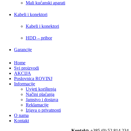
Mali kućanski aparati
Kabeli i konektori
Kabeli i konektori
HDD – pribor
Garancije
Home
Svi proizvodi
AKCIJA
Poslovnica ROVINJ
Informacije
Uvjeti korištenja
Načini plaćanja
Jamstvo i dostava
Reklamacije
Izjava o privatnosti
O nama
Kontakt
Kontakt:
+385 (0) 52 814 234