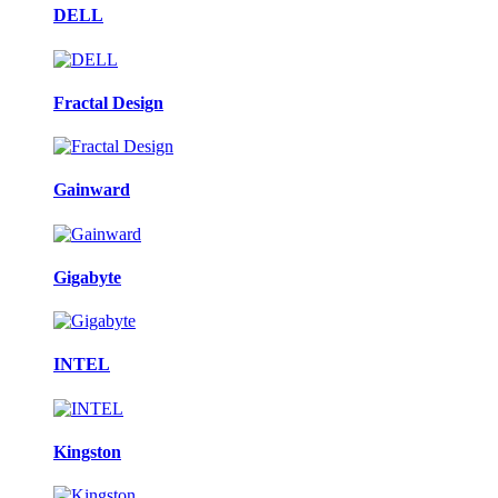
DELL
Fractal Design
Gainward
Gigabyte
INTEL
Kingston