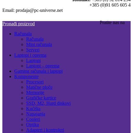
+385 (0)91 605 605 4
Email: prodaja@pc-universe.net
Pratite nas na
Pronađi proizvod
Računala
Računala
Mini računala
Serveri
Laptopi i oprema
Laptopi
Laptopi – oprema
Gaming računala i laptopi
Komponente
Procesori
Matične ploče
Memorije
Grafičke kartice
SSD, M2, Hard diskovi
Kućišta
Napajanja
Cooleri
Optika
Adapteri i kontroleri