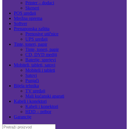
Printer – dodaci
Skeneri
POS uređaji
Mrežna oprema
Softver
Prenaponska zaštita
Prenosive utičnice
UPS uređaji
Tinte, toneri, papir
Tinte, toneri, papir
CD, DVD mediji
Baterije, sprejevi
Mobiteli, tableti, satovi
Mobiteli i tableti
Satovi
Punjači
Bijela tehnika
TV uređaji
Mali kućanski aparati
Kabeli i konektori
Kabeli i konektori
HDD – pribor
Garancije
Search