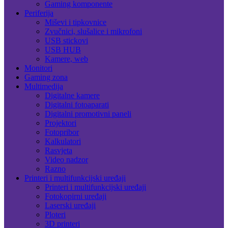
Gaming komponente
Periferija
Miševi i tipkovnice
Zvučnici, slušalice i mikrofoni
USB stickovi
USB HUB
Kamere, web
Monitori
Gaming zona
Multimedija
Digitalne kamere
Digitalni fotoaparati
Digitalni promotivni paneli
Projektori
Fotopribor
Kalkulatori
Rasvjeta
Video nadzor
Razno
Printeri i multifunkcijski uređaji
Printeri i multifunkcijski uređaji
Fotokopirni uređaji
Laserski uređaji
Ploteri
3D printeri