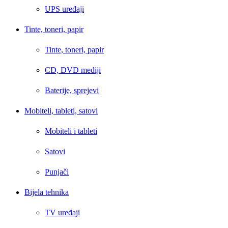
UPS uređaji
Tinte, toneri, papir
Tinte, toneri, papir
CD, DVD mediji
Baterije, sprejevi
Mobiteli, tableti, satovi
Mobiteli i tableti
Satovi
Punjači
Bijela tehnika
TV uređaji