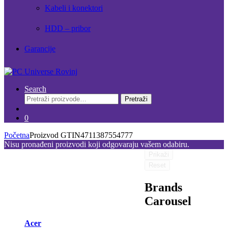
Kabeli i konektori
HDD – pribor
Garancije
Search
Pretraži:
Pretraži
0
Početna
Proizvod GTIN
4711387554777
Nisu pronađeni proizvodi koji odgovaraju vašem odabiru.
Prikaži
Reset
Brands
Carousel
Acer