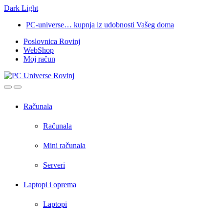
Dark
Light
Skip
Skip
PC-universe… kupnja iz udobnosti Vašeg doma
to
to
Poslovnica Rovinj
navigation
content
WebShop
Moj račun
Open
Close
Računala
Računala
Mini računala
Serveri
Laptopi i oprema
Laptopi