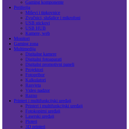
Gaming komponente
Periferija
Miševi i tipkovnice
Zvučnici, slušalice i mikrofoni
USB stickovi
USB HUB
Kamere, web
Monitori
Gaming zona
Multimedija
Digitalne kamere
Digitalni fotoaparati
Digitalni promotivni paneli
Projektori
Fotopribor
Kalkulatori
Rasvjeta
Video nadzor
Razno
Printeri i multifunkcijski uređaji
Printeri i multifunkcijski uređaji
Fotokopirni uređaji
Laserski uređaji
Ploteri
3D printeri