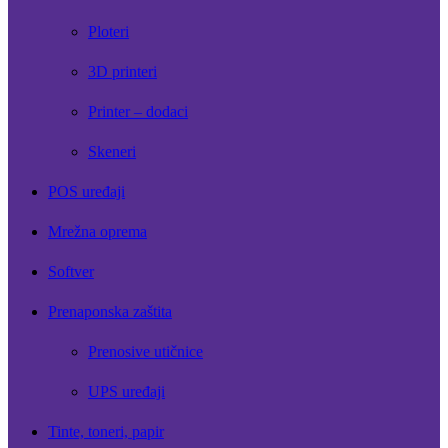
Ploteri
3D printeri
Printer – dodaci
Skeneri
POS uređaji
Mrežna oprema
Softver
Prenaponska zaštita
Prenosive utičnice
UPS uređaji
Tinte, toneri, papir