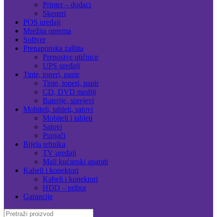
Printer – dodaci
Skeneri
POS uređaji
Mrežna oprema
Softver
Prenaponska zaštita
Prenosive utičnice
UPS uređaji
Tinte, toneri, papir
Tinte, toneri, papir
CD, DVD mediji
Baterije, sprejevi
Mobiteli, tableti, satovi
Mobiteli i tableti
Satovi
Punjači
Bijela tehnika
TV uređaji
Mali kućanski aparati
Kabeli i konektori
Kabeli i konektori
HDD – pribor
Garancije
Search