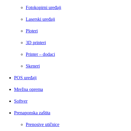
Fotokopirni uređaji
Laserski uređaji
Ploteri
3D printeri
Printer – dodaci
Skeneri
POS uređaji
Mrežna oprema
Softver
Prenaponska zaštita
Prenosive utičnice