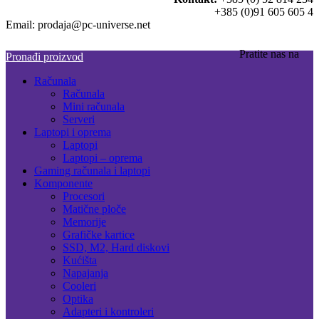
+385 (0)91 605 605 4
Email: prodaja@pc-universe.net
Pratite nas na
Pronađi proizvod
Računala
Računala
Mini računala
Serveri
Laptopi i oprema
Laptopi
Laptopi – oprema
Gaming računala i laptopi
Komponente
Procesori
Matične ploče
Memorije
Grafičke kartice
SSD, M2, Hard diskovi
Kućišta
Napajanja
Cooleri
Optika
Adapteri i kontroleri