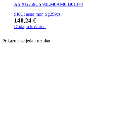
AS XG259CS 90LM0AM0-B01370
SKU: asus-mon-xg259cs
148,24
€
Dodaj u košaricu
Prikazuje se jedan rezultat