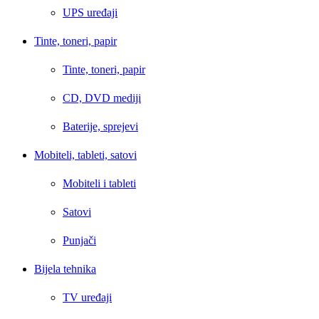
UPS uređaji
Tinte, toneri, papir
Tinte, toneri, papir
CD, DVD mediji
Baterije, sprejevi
Mobiteli, tableti, satovi
Mobiteli i tableti
Satovi
Punjači
Bijela tehnika
TV uređaji