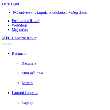
Dark
Light
Skip
Skip
PC-universe… kupnja iz udobnosti Vašeg doma
to
to
Poslovnica Rovinj
navigation
content
WebShop
Moj račun
Open
Close
Računala
Računala
Mini računala
Serveri
Laptopi i oprema
Laptopi