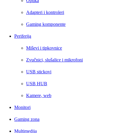
Optika
Adapteri i kontroleri
Gaming komponente
Periferija
Miševi i tipkovnice
Zvučnici, slušalice i mikrofoni
USB stickovi
USB HUB
Kamere, web
Monitori
Gaming zona
Multimedija