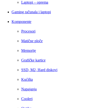
Laptopi – oprema
Gaming računala i laptopi
Komponente
Procesori
Matične ploče
Memorije
Grafičke kartice
SSD, M2, Hard diskovi
Kućišta
Napajanja
Cooleri