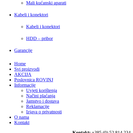
Mali kućanski aparati
Kabeli i konektori
Kabeli i konektori
HDD – pribor
Garancije
Home
Svi proizvodi
AKCIJA
Poslovnica ROVINJ
Informacije
Uvjeti korištenja
Načini plaćanja
Jamstvo i dostava
Reklamacije
Izjava o privatnosti
O nama
Kontakt
Kontakt:
+385 (0) 52 814 234