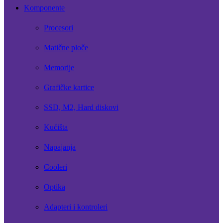
Komponente
Procesori
Matične ploče
Memorije
Grafičke kartice
SSD, M2, Hard diskovi
Kućišta
Napajanja
Cooleri
Optika
Adapteri i kontroleri