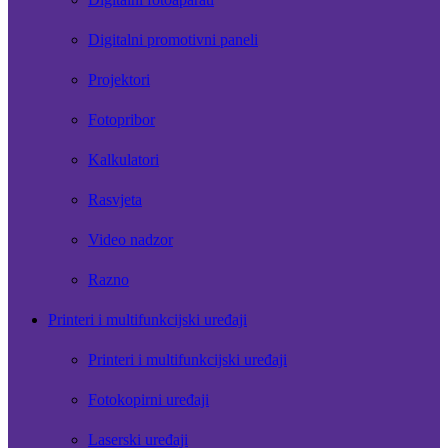
Digitalni promotivni paneli
Projektori
Fotopribor
Kalkulatori
Rasvjeta
Video nadzor
Razno
Printeri i multifunkcijski uređaji
Printeri i multifunkcijski uređaji
Fotokopirni uređaji
Laserski uređaji