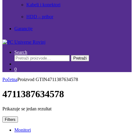
Kabeli i konektori
HDD – pribor
Garancije
Search
Pretraži:
Pretraži
0
Početna
Proizvod GTIN
4711387634578
4711387634578
Prikazuje se jedan rezultat
Filters
Monitori