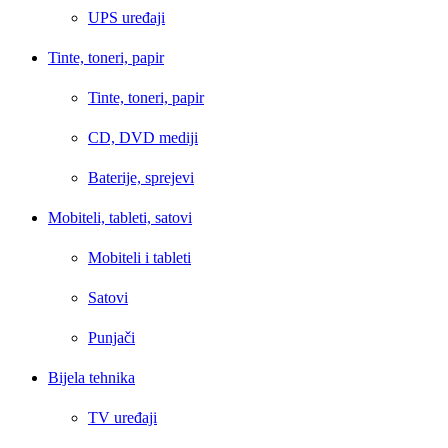
UPS uređaji
Tinte, toneri, papir
Tinte, toneri, papir
CD, DVD mediji
Baterije, sprejevi
Mobiteli, tableti, satovi
Mobiteli i tableti
Satovi
Punjači
Bijela tehnika
TV uređaji