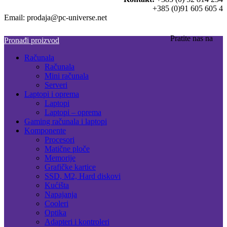
+385 (0)91 605 605 4
Email: prodaja@pc-universe.net
Pratite nas na
Pronađi proizvod
Računala
Računala
Mini računala
Serveri
Laptopi i oprema
Laptopi
Laptopi – oprema
Gaming računala i laptopi
Komponente
Procesori
Matične ploče
Memorije
Grafičke kartice
SSD, M2, Hard diskovi
Kućišta
Napajanja
Cooleri
Optika
Adapteri i kontroleri