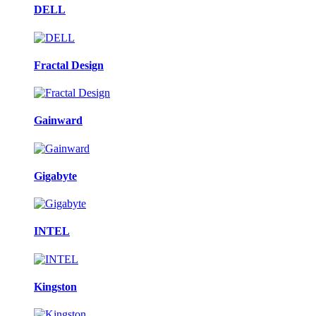
DELL
Fractal Design
Gainward
Gigabyte
INTEL
Kingston