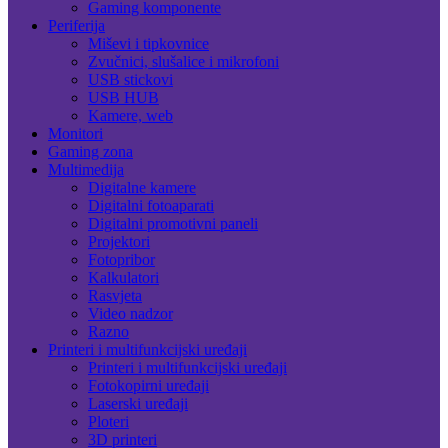
Gaming komponente
Periferija
Miševi i tipkovnice
Zvučnici, slušalice i mikrofoni
USB stickovi
USB HUB
Kamere, web
Monitori
Gaming zona
Multimedija
Digitalne kamere
Digitalni fotoaparati
Digitalni promotivni paneli
Projektori
Fotopribor
Kalkulatori
Rasvjeta
Video nadzor
Razno
Printeri i multifunkcijski uređaji
Printeri i multifunkcijski uređaji
Fotokopirni uređaji
Laserski uređaji
Ploteri
3D printeri