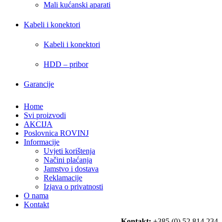
Mali kućanski aparati
Kabeli i konektori
Kabeli i konektori
HDD – pribor
Garancije
Home
Svi proizvodi
AKCIJA
Poslovnica ROVINJ
Informacije
Uvjeti korištenja
Načini plaćanja
Jamstvo i dostava
Reklamacije
Izjava o privatnosti
O nama
Kontakt
Kontakt:
+385 (0) 52 814 234