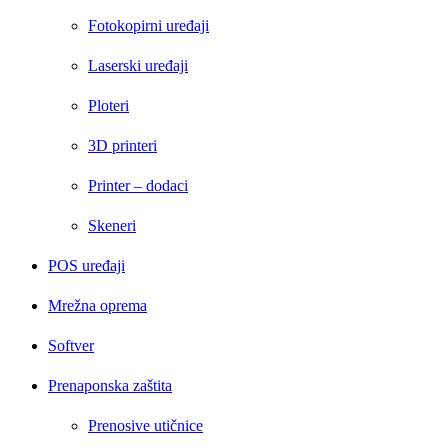
Fotokopirni uređaji
Laserski uređaji
Ploteri
3D printeri
Printer – dodaci
Skeneri
POS uređaji
Mrežna oprema
Softver
Prenaponska zaštita
Prenosive utičnice