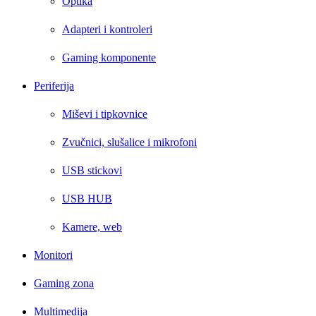
Optika
Adapteri i kontroleri
Gaming komponente
Periferija
Miševi i tipkovnice
Zvučnici, slušalice i mikrofoni
USB stickovi
USB HUB
Kamere, web
Monitori
Gaming zona
Multimedija