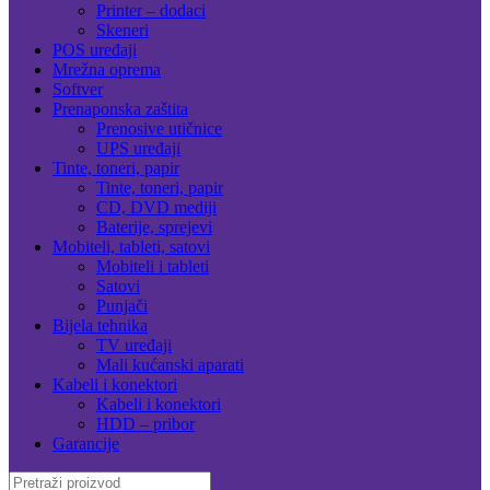
Printer – dodaci
Skeneri
POS uređaji
Mrežna oprema
Softver
Prenaponska zaštita
Prenosive utičnice
UPS uređaji
Tinte, toneri, papir
Tinte, toneri, papir
CD, DVD mediji
Baterije, sprejevi
Mobiteli, tableti, satovi
Mobiteli i tableti
Satovi
Punjači
Bijela tehnika
TV uređaji
Mali kućanski aparati
Kabeli i konektori
Kabeli i konektori
HDD – pribor
Garancije
Search