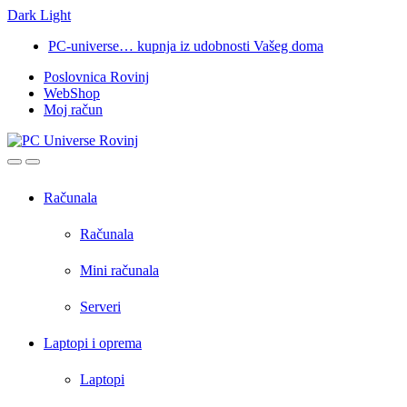
Dark
Light
Skip
Skip
PC-universe… kupnja iz udobnosti Vašeg doma
to
to
Poslovnica Rovinj
navigation
content
WebShop
Moj račun
Open
Close
Računala
Računala
Mini računala
Serveri
Laptopi i oprema
Laptopi