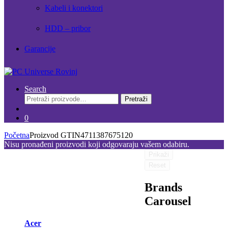
Kabeli i konektori
HDD – pribor
Garancije
Search
Pretraži:
Pretraži
0
Početna
Proizvod GTIN
4711387675120
Nisu pronađeni proizvodi koji odgovaraju vašem odabiru.
Prikaži
Reset
Brands
Carousel
Acer