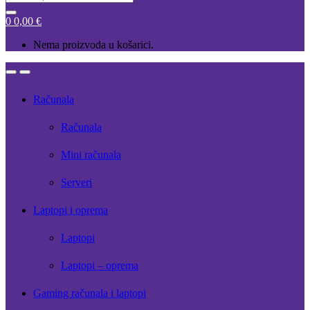
for:
0
0,00
€
Nema proizvoda u košarici.
Open
Close
Računala
Računala
Mini računala
Serveri
Laptopi i oprema
Laptopi
Laptopi – oprema
Gaming računala i laptopi