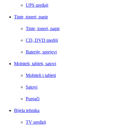
UPS uređaji
Tinte, toneri, papir
Tinte, toneri, papir
CD, DVD mediji
Baterije, sprejevi
Mobiteli, tableti, satovi
Mobiteli i tableti
Satovi
Punjači
Bijela tehnika
TV uređaji