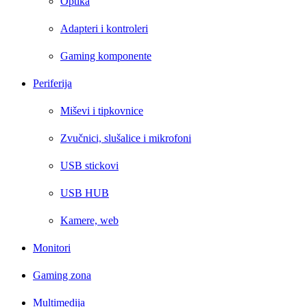
Optika
Adapteri i kontroleri
Gaming komponente
Periferija
Miševi i tipkovnice
Zvučnici, slušalice i mikrofoni
USB stickovi
USB HUB
Kamere, web
Monitori
Gaming zona
Multimedija