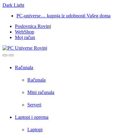
Dark
Light
Skip
Skip
PC-universe… kupnja iz udobnosti Vašeg doma
to
to
Poslovnica Rovinj
navigation
content
WebShop
Moj račun
Open
Close
Računala
Računala
Mini računala
Serveri
Laptopi i oprema
Laptopi