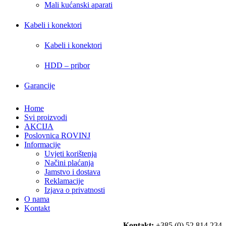
Mali kućanski aparati
Kabeli i konektori
Kabeli i konektori
HDD – pribor
Garancije
Home
Svi proizvodi
AKCIJA
Poslovnica ROVINJ
Informacije
Uvjeti korištenja
Načini plaćanja
Jamstvo i dostava
Reklamacije
Izjava o privatnosti
O nama
Kontakt
Kontakt:
+385 (0) 52 814 234