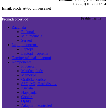
+385 (0)91 605 605 4
Email: prodaja@pc-universe.net
Pratite nas na
Pronađi proizvod
Računala
Računala
Mini računala
Serveri
Laptopi i oprema
Laptopi
Laptopi – oprema
Gaming računala i laptopi
Komponente
Procesori
Matične ploče
Memorije
Grafičke kartice
SSD, M2, Hard diskovi
Kućišta
Napajanja
Cooleri
Optika
Adapteri i kontroleri