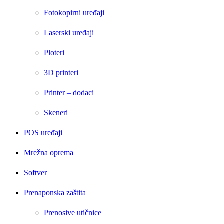
Fotokopirni uređaji
Laserski uređaji
Ploteri
3D printeri
Printer – dodaci
Skeneri
POS uređaji
Mrežna oprema
Softver
Prenaponska zaštita
Prenosive utičnice