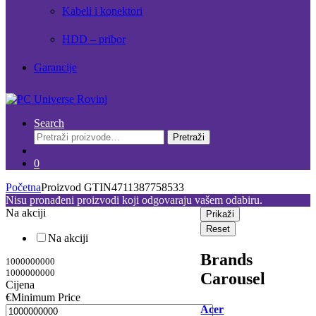
Kabeli i konektori
HDD – pribor
Garancije
Search
Pretraži:
Pretraži
0
Početna
Proizvod GTIN
4711387758533
Nisu pronađeni proizvodi koji odgovaraju vašem odabiru.
Na akciji
Prikaži
Reset
Na akciji
Brands
1000000000
1000000000
Carousel
Cijena
€
Minimum Price
Acer