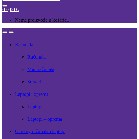
for:
0
0,00
€
Nema proizvoda u košarici.
Open
Close
Računala
Računala
Mini računala
Serveri
Laptopi i oprema
Laptopi
Laptopi – oprema
Gaming računala i laptopi