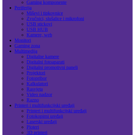
Gaming komponente
Periferija
Miševi i tipkovnice
Zvučnici, slušalice i mikrofoni
USB stickovi
USB HUB
Kamere, web
Monitori
Gaming zona
Multimedija
Digitalne kamere
Digitalni fotoaparati
Digitalni promotivni paneli
Projektori
Fotopribor
Kalkulatori
Rasvjeta
Video nadzor
Razno
Printeri i multifunkcijski uređaji
Printeri i multifunkcijski uređaji
Fotokopirni uređaji
Laserski uređaji
Ploteri
3D printeri