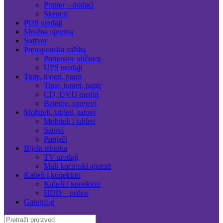
Printer – dodaci
Skeneri
POS uređaji
Mrežna oprema
Softver
Prenaponska zaštita
Prenosive utičnice
UPS uređaji
Tinte, toneri, papir
Tinte, toneri, papir
CD, DVD mediji
Baterije, sprejevi
Mobiteli, tableti, satovi
Mobiteli i tableti
Satovi
Punjači
Bijela tehnika
TV uređaji
Mali kućanski aparati
Kabeli i konektori
Kabeli i konektori
HDD – pribor
Garancije
Search