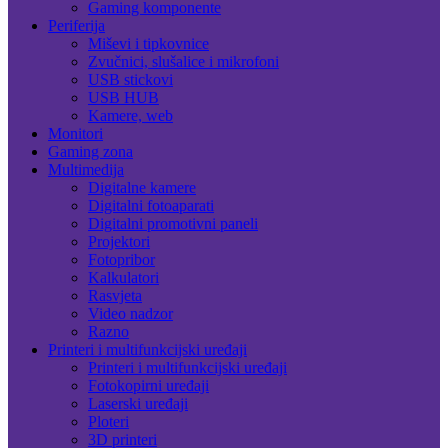
Gaming komponente
Periferija
Miševi i tipkovnice
Zvučnici, slušalice i mikrofoni
USB stickovi
USB HUB
Kamere, web
Monitori
Gaming zona
Multimedija
Digitalne kamere
Digitalni fotoaparati
Digitalni promotivni paneli
Projektori
Fotopribor
Kalkulatori
Rasvjeta
Video nadzor
Razno
Printeri i multifunkcijski uređaji
Printeri i multifunkcijski uređaji
Fotokopirni uređaji
Laserski uređaji
Ploteri
3D printeri