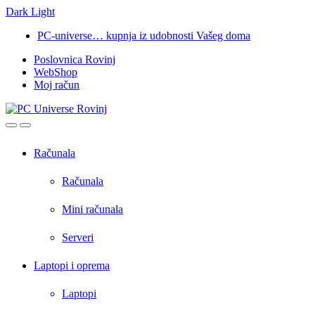
Dark
Light
Skip
Skip
PC-universe… kupnja iz udobnosti Vašeg doma
to
to
Poslovnica Rovinj
navigation
content
WebShop
Moj račun
Open
Close
Računala
Računala
Mini računala
Serveri
Laptopi i oprema
Laptopi