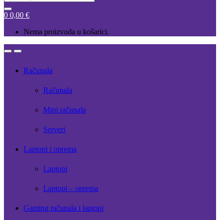
for:
0
0,00
€
Nema proizvoda u košarici.
Open
Close
Računala
Računala
Mini računala
Serveri
Laptopi i oprema
Laptopi
Laptopi – oprema
Gaming računala i laptopi