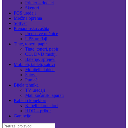
Printer – dodaci
Skeneri
POS uređaji
Mrežna oprema
Softver
Prenaponska zaštita
Prenosive utičnice
UPS uređaji
Tinte, toneri, papir
Tinte, toneri, papir
CD, DVD mediji
Baterije, sprejevi
Mobiteli, tableti, satovi
Mobiteli i tableti
Satovi
Punjači
Bijela tehnika
TV uređaji
Mali kućanski aparati
Kabeli i konektori
Kabeli i konektori
HDD – pribor
Garancije
Search