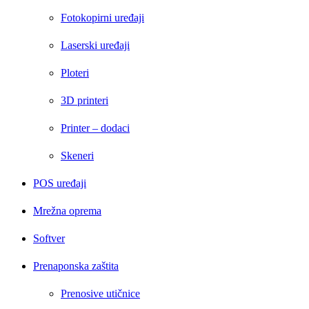
Fotokopirni uređaji
Laserski uređaji
Ploteri
3D printeri
Printer – dodaci
Skeneri
POS uređaji
Mrežna oprema
Softver
Prenaponska zaštita
Prenosive utičnice