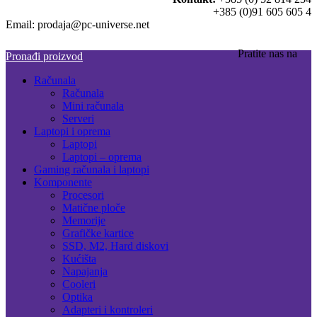
+385 (0)91 605 605 4
Email: prodaja@pc-universe.net
Pratite nas na
Pronađi proizvod
Računala
Računala
Mini računala
Serveri
Laptopi i oprema
Laptopi
Laptopi – oprema
Gaming računala i laptopi
Komponente
Procesori
Matične ploče
Memorije
Grafičke kartice
SSD, M2, Hard diskovi
Kućišta
Napajanja
Cooleri
Optika
Adapteri i kontroleri