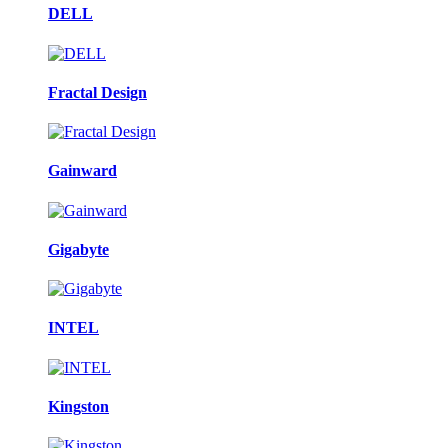
DELL
Fractal Design
Gainward
Gigabyte
INTEL
Kingston