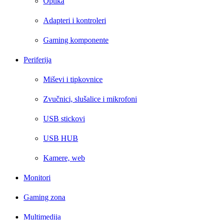
Optika
Adapteri i kontroleri
Gaming komponente
Periferija
Miševi i tipkovnice
Zvučnici, slušalice i mikrofoni
USB stickovi
USB HUB
Kamere, web
Monitori
Gaming zona
Multimedija