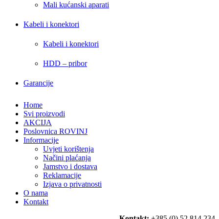
Mali kućanski aparati
Kabeli i konektori
Kabeli i konektori
HDD – pribor
Garancije
Home
Svi proizvodi
AKCIJA
Poslovnica ROVINJ
Informacije
Uvjeti korištenja
Načini plaćanja
Jamstvo i dostava
Reklamacije
Izjava o privatnosti
O nama
Kontakt
Kontakt:
+385 (0) 52 814 234