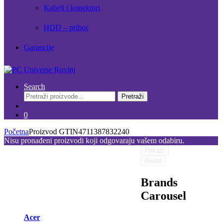
Kabeli i konektori
HDD – pribor
Garancije
Search
Pretraži:
Pretraži
0
Početna
Proizvod GTIN
4711387832240
Nisu pronađeni proizvodi koji odgovaraju vašem odabiru.
Prikaži
Reset
Brands
Carousel
Acer