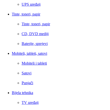
UPS uređaji
Tinte, toneri, papir
Tinte, toneri, papir
CD, DVD mediji
Baterije, sprejevi
Mobiteli, tableti, satovi
Mobiteli i tableti
Satovi
Punjači
Bijela tehnika
TV uređaji