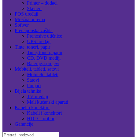
Printer – dodaci
Skeneri
POS uređaji
Mrežna oprema
Softver
Prenaponska zaštita
Prenosive utičnice
UPS uređaji
Tinte, toneri, papir
Tinte, toneri, papir
CD, DVD mediji
Baterije, sprejevi
Mobiteli, tableti, satovi
Mobiteli i tableti
Satovi
Punjači
Bijela tehnika
TV uređaji
Mali kućanski aparati
Kabeli i konektori
Kabeli i konektori
HDD – pribor
Garancije
Search