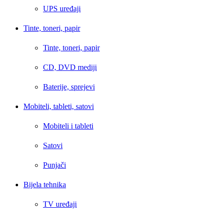
UPS uređaji
Tinte, toneri, papir
Tinte, toneri, papir
CD, DVD mediji
Baterije, sprejevi
Mobiteli, tableti, satovi
Mobiteli i tableti
Satovi
Punjači
Bijela tehnika
TV uređaji