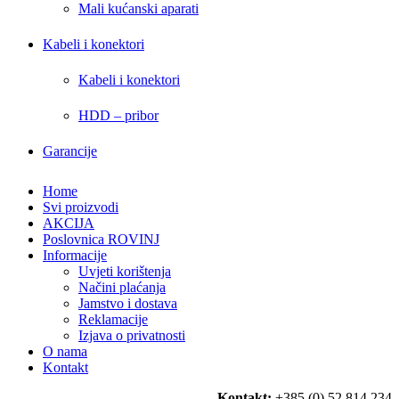
Mali kućanski aparati
Kabeli i konektori
Kabeli i konektori
HDD – pribor
Garancije
Home
Svi proizvodi
AKCIJA
Poslovnica ROVINJ
Informacije
Uvjeti korištenja
Načini plaćanja
Jamstvo i dostava
Reklamacije
Izjava o privatnosti
O nama
Kontakt
Kontakt:
+385 (0) 52 814 234