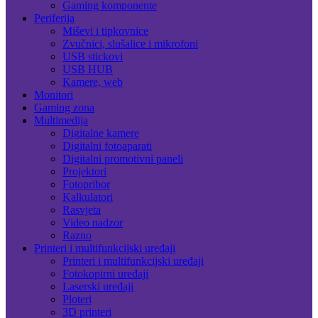
Gaming komponente
Periferija
Miševi i tipkovnice
Zvučnici, slušalice i mikrofoni
USB stickovi
USB HUB
Kamere, web
Monitori
Gaming zona
Multimedija
Digitalne kamere
Digitalni fotoaparati
Digitalni promotivni paneli
Projektori
Fotopribor
Kalkulatori
Rasvjeta
Video nadzor
Razno
Printeri i multifunkcijski uređaji
Printeri i multifunkcijski uređaji
Fotokopirni uređaji
Laserski uređaji
Ploteri
3D printeri