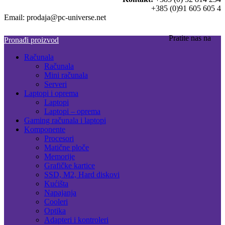
+385 (0)91 605 605 4
Email: prodaja@pc-universe.net
Pratite nas na
Pronađi proizvod
Računala
Računala
Mini računala
Serveri
Laptopi i oprema
Laptopi
Laptopi – oprema
Gaming računala i laptopi
Komponente
Procesori
Matične ploče
Memorije
Grafičke kartice
SSD, M2, Hard diskovi
Kućišta
Napajanja
Cooleri
Optika
Adapteri i kontroleri