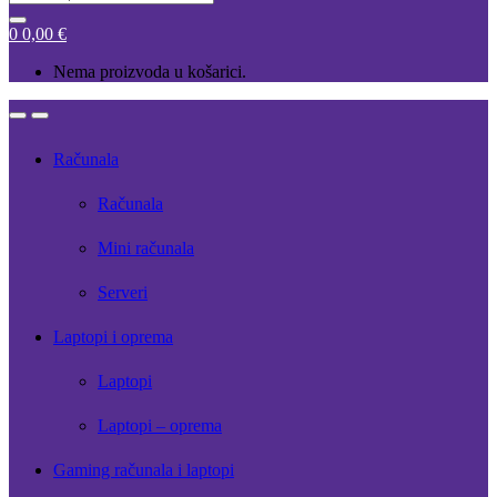
for:
0
0,00
€
Nema proizvoda u košarici.
Open
Close
Računala
Računala
Mini računala
Serveri
Laptopi i oprema
Laptopi
Laptopi – oprema
Gaming računala i laptopi