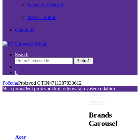
Kabeli i konektori
HDD – pribor
Garancije
Search
Pretraži:
Pretraži
0
Početna
Proizvod GTIN
4711387833612
Nisu pronađeni proizvodi koji odgovaraju vašem odabiru.
Prikaži
Reset
Brands
Carousel
Acer