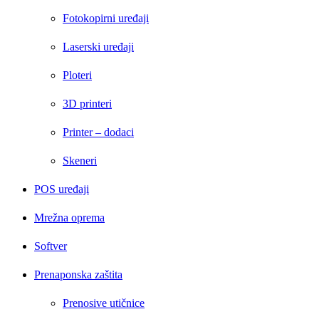
Fotokopirni uređaji
Laserski uređaji
Ploteri
3D printeri
Printer – dodaci
Skeneri
POS uređaji
Mrežna oprema
Softver
Prenaponska zaštita
Prenosive utičnice