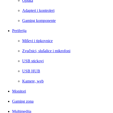
Optika
Adapteri i kontroleri
Gaming komponente
Periferija
Miševi i tipkovnice
Zvučnici, slušalice i mikrofoni
USB stickovi
USB HUB
Kamere, web
Monitori
Gaming zona
Multimedija