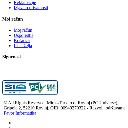
Reklamacije
Izjava o privatnosti
Moj račun
Moj račun
Usporedba
Košarica
Lista želja
Sigurnost
© All Rights Reserved. Mirus-Tur d.o.o. Rovinj (PC Universe),
Gripole 2, 52210 Rovinj, OIB: 00940279322 - Razvoj i održavanje
Favor Informatika