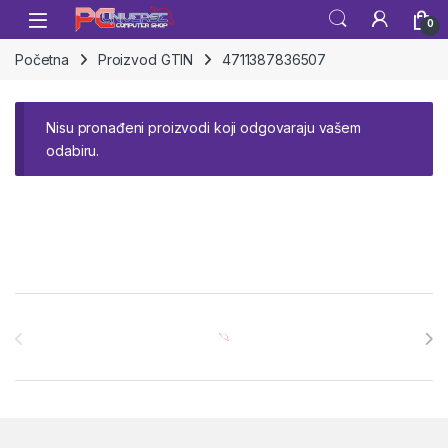
Skip to navigation
Skip to content
Open
0
Početna
Proizvod GTIN
4711387836507
Nisu pronađeni proizvodi koji odgovaraju vašem
odabiru.
Brands Carousel