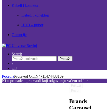
Kabeli i konektori
Kabeli i konektori
HDD – pribor
Garancije
Search
Pretraži:
Pretraži
0
Početna
Proizvod GTIN
4711474433169
Nisu pronađeni proizvodi koji odgovaraju vašem odabiru.
Prikaži
Reset
Brands
Carousel