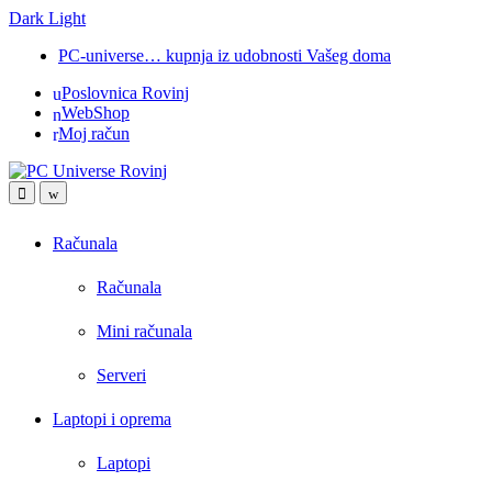
Dark
Light
Skip
Skip
PC-universe… kupnja iz udobnosti Vašeg doma
to
to
Poslovnica Rovinj
navigation
content
WebShop
Moj račun
Open
Close
Računala
Računala
Mini računala
Serveri
Laptopi i oprema
Laptopi