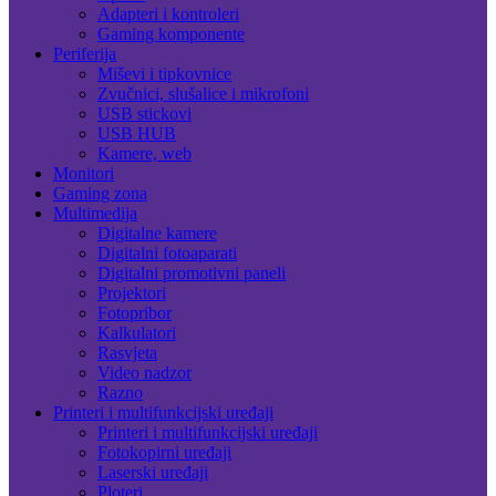
Adapteri i kontroleri
Gaming komponente
Periferija
Miševi i tipkovnice
Zvučnici, slušalice i mikrofoni
USB stickovi
USB HUB
Kamere, web
Monitori
Gaming zona
Multimedija
Digitalne kamere
Digitalni fotoaparati
Digitalni promotivni paneli
Projektori
Fotopribor
Kalkulatori
Rasvjeta
Video nadzor
Razno
Printeri i multifunkcijski uređaji
Printeri i multifunkcijski uređaji
Fotokopirni uređaji
Laserski uređaji
Ploteri