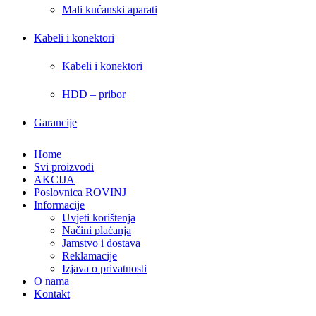
Mali kućanski aparati
Kabeli i konektori
Kabeli i konektori
HDD – pribor
Garancije
Home
Svi proizvodi
AKCIJA
Poslovnica ROVINJ
Informacije
Uvjeti korištenja
Načini plaćanja
Jamstvo i dostava
Reklamacije
Izjava o privatnosti
O nama
Kontakt