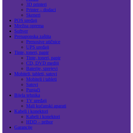
3D printeri
Printer – dodaci
Skeneri
POS uređaji
Mrežna oprema
Softver
Prenaponska zaštita
Prenosive utičnice
UPS uređaji
Tinte, toneri, papir
Tinte, toneri, papir
CD, DVD mediji
Baterije, sprejevi
Mobiteli, tableti, satovi
Mobiteli i tableti
Satovi
Punjači
Bijela tehnika
TV uređaji
Mali kućanski aparati
Kabeli i konektori
Kabeli i konektori
HDD – pribor
Garancije