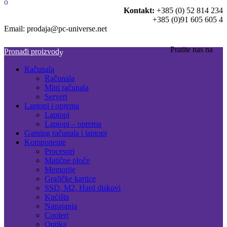
Kontakt:
+385 (0) 52 814 234
+385 (0)91 605 605 4
Email: prodaja@pc-universe.net
Pratite nas na
Pronađi proizvod
Računala
Računala
Mini računala
Serveri
Laptopi i oprema
Laptopi
Laptopi – oprema
Gaming računala i laptopi
Komponente
Procesori
Matične ploče
Memorije
Grafičke kartice
SSD, M2, Hard diskovi
Kućišta
Napajanja
Cooleri
Optika