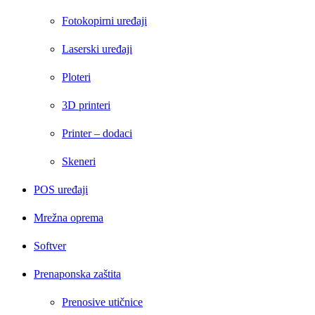
Fotokopirni uređaji
Laserski uređaji
Ploteri
3D printeri
Printer – dodaci
Skeneri
POS uređaji
Mrežna oprema
Softver
Prenaponska zaštita
Prenosive utičnice