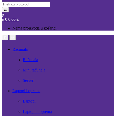
Search
for:
0
0,00
€
Nema proizvoda u košarici.
Open
Close
Računala
Računala
Mini računala
Serveri
Laptopi i oprema
Laptopi
Laptopi – oprema