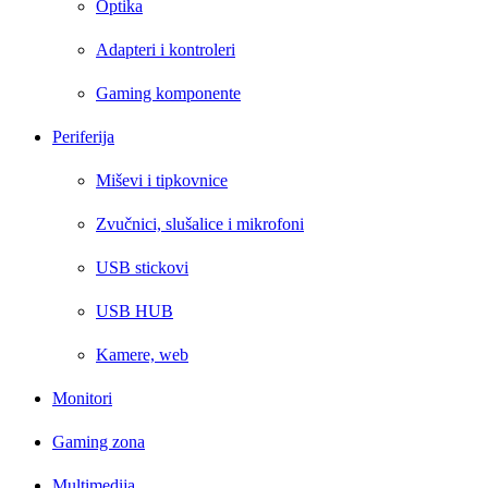
Optika
Adapteri i kontroleri
Gaming komponente
Periferija
Miševi i tipkovnice
Zvučnici, slušalice i mikrofoni
USB stickovi
USB HUB
Kamere, web
Monitori
Gaming zona
Multimedija