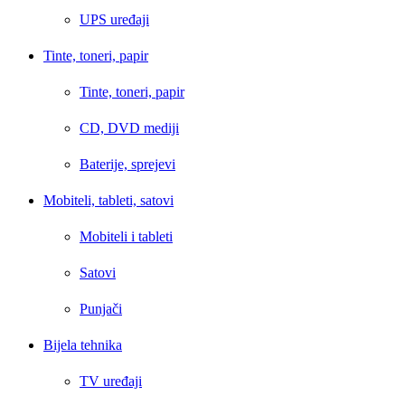
UPS uređaji
Tinte, toneri, papir
Tinte, toneri, papir
CD, DVD mediji
Baterije, sprejevi
Mobiteli, tableti, satovi
Mobiteli i tableti
Satovi
Punjači
Bijela tehnika
TV uređaji