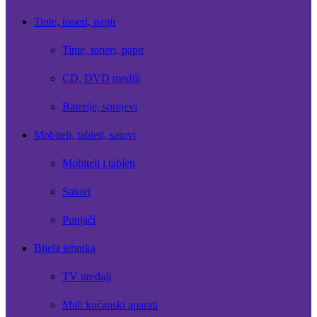
Tinte, toneri, papir
Tinte, toneri, papir
CD, DVD mediji
Baterije, sprejevi
Mobiteli, tableti, satovi
Mobiteli i tableti
Satovi
Punjači
Bijela tehnika
TV uređaji
Mali kućanski aparati