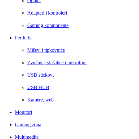
Optika
Adapteri i kontroleri
Gaming komponente
Periferija
Miševi i tipkovnice
Zvučnici, slušalice i mikrofoni
USB stickovi
USB HUB
Kamere, web
Monitori
Gaming zona
Multimedija