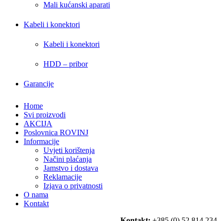
Mali kućanski aparati
Kabeli i konektori
Kabeli i konektori
HDD – pribor
Garancije
Home
Svi proizvodi
AKCIJA
Poslovnica ROVINJ
Informacije
Uvjeti korištenja
Načini plaćanja
Jamstvo i dostava
Reklamacije
Izjava o privatnosti
O nama
Kontakt
Kontakt:
+385 (0) 52 814 234