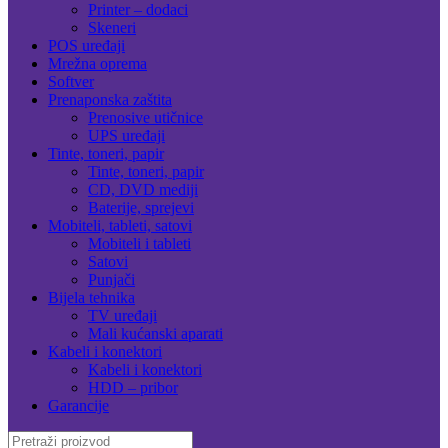
Printer – dodaci
Skeneri
POS uređaji
Mrežna oprema
Softver
Prenaponska zaštita
Prenosive utičnice
UPS uređaji
Tinte, toneri, papir
Tinte, toneri, papir
CD, DVD mediji
Baterije, sprejevi
Mobiteli, tableti, satovi
Mobiteli i tableti
Satovi
Punjači
Bijela tehnika
TV uređaji
Mali kućanski aparati
Kabeli i konektori
Kabeli i konektori
HDD – pribor
Garancije
Search