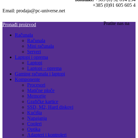
+385 (0)91 605 605 4
Email: prodaja@pc-universe.net
Pratite nas na
Pronađi proizvod
Računala
Računala
Mini računala
Serveri
Laptopi i oprema
Laptopi
Laptopi – oprema
Gaming računala i laptopi
Komponente
Procesori
Matične ploče
Memorije
Grafičke kartice
SSD, M2, Hard diskovi
Kućišta
Napajanja
Cooleri
Optika
Adapteri i kontroleri