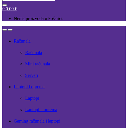
for:
0
0,00
€
Nema proizvoda u košarici.
Open
Close
Računala
Računala
Mini računala
Serveri
Laptopi i oprema
Laptopi
Laptopi – oprema
Gaming računala i laptopi