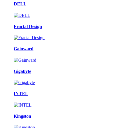
DELL
Fractal Design
Gainward
Gigabyte
INTEL
Kingston