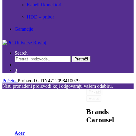
Kabeli i konektori
HDD – pribor
Garancije
Search
Pretraži:
Pretraži
0
Početna
Proizvod GTIN
4712098410079
Nisu pronađeni proizvodi koji odgovaraju vašem odabiru.
Prikaži
Reset
Brands
Carousel
Acer