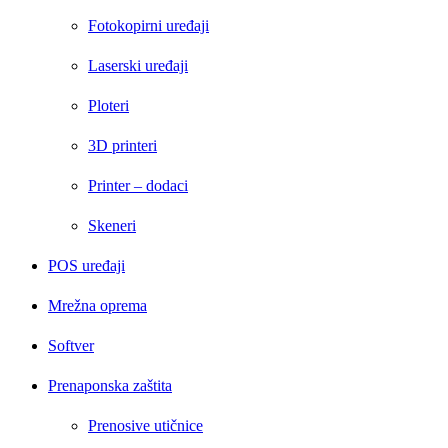
Fotokopirni uređaji
Laserski uređaji
Ploteri
3D printeri
Printer – dodaci
Skeneri
POS uređaji
Mrežna oprema
Softver
Prenaponska zaštita
Prenosive utičnice