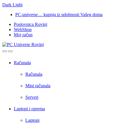
Dark
Light
Skip
Skip
PC-universe… kupnja iz udobnosti Vašeg doma
to
to
Poslovnica Rovinj
navigation
content
WebShop
Moj račun
Open
Close
Računala
Računala
Mini računala
Serveri
Laptopi i oprema
Laptopi