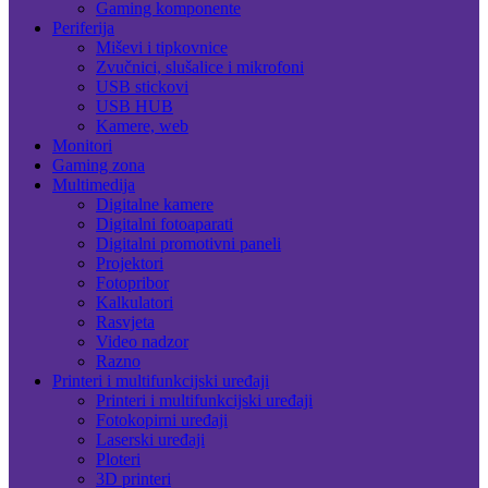
Gaming komponente
Periferija
Miševi i tipkovnice
Zvučnici, slušalice i mikrofoni
USB stickovi
USB HUB
Kamere, web
Monitori
Gaming zona
Multimedija
Digitalne kamere
Digitalni fotoaparati
Digitalni promotivni paneli
Projektori
Fotopribor
Kalkulatori
Rasvjeta
Video nadzor
Razno
Printeri i multifunkcijski uređaji
Printeri i multifunkcijski uređaji
Fotokopirni uređaji
Laserski uređaji
Ploteri
3D printeri