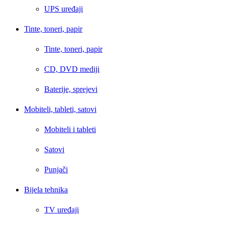
UPS uređaji
Tinte, toneri, papir
Tinte, toneri, papir
CD, DVD mediji
Baterije, sprejevi
Mobiteli, tableti, satovi
Mobiteli i tableti
Satovi
Punjači
Bijela tehnika
TV uređaji