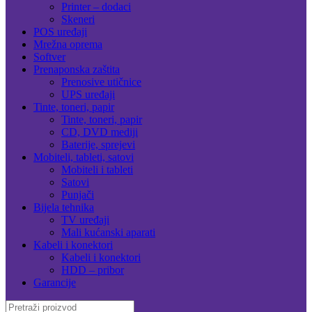
Printer – dodaci
Skeneri
POS uređaji
Mrežna oprema
Softver
Prenaponska zaštita
Prenosive utičnice
UPS uređaji
Tinte, toneri, papir
Tinte, toneri, papir
CD, DVD mediji
Baterije, sprejevi
Mobiteli, tableti, satovi
Mobiteli i tableti
Satovi
Punjači
Bijela tehnika
TV uređaji
Mali kućanski aparati
Kabeli i konektori
Kabeli i konektori
HDD – pribor
Garancije
Search