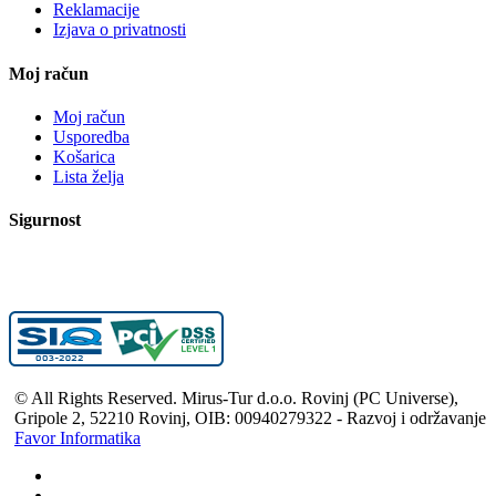
Reklamacije
Izjava o privatnosti
Moj račun
Moj račun
Usporedba
Košarica
Lista želja
Sigurnost
© All Rights Reserved. Mirus-Tur d.o.o. Rovinj (PC Universe),
Gripole 2, 52210 Rovinj, OIB: 00940279322 - Razvoj i održavanje
Favor Informatika