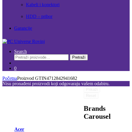
Kabeli i konektori
HDD – pribor
Garancije
Search
Pretraži:
Pretraži
0
Početna
Proizvod GTIN
4712842941682
Nisu pronađeni proizvodi koji odgovaraju vašem odabiru.
Prikaži
Reset
Brands
Carousel
Acer