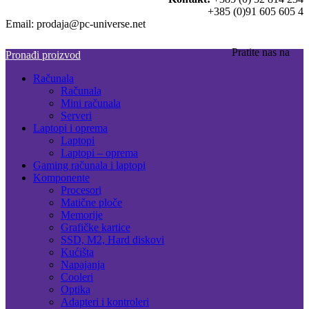
+385 (0)91 605 605 4
Email: prodaja@pc-universe.net
Pratite nas na
Pronađi proizvod
Računala
Računala
Mini računala
Serveri
Laptopi i oprema
Laptopi
Laptopi – oprema
Gaming računala i laptopi
Komponente
Procesori
Matične ploče
Memorije
Grafičke kartice
SSD, M2, Hard diskovi
Kućišta
Napajanja
Cooleri
Optika
Adapteri i kontroleri