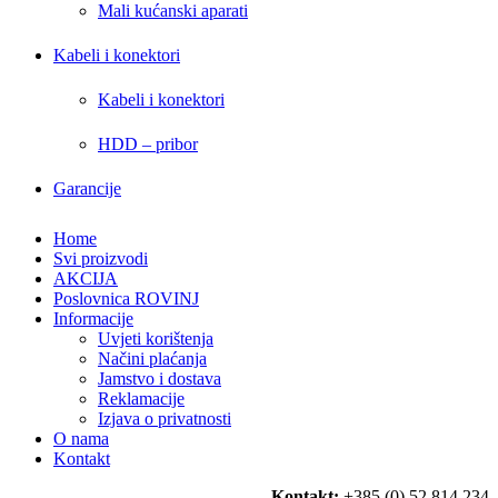
Mali kućanski aparati
Kabeli i konektori
Kabeli i konektori
HDD – pribor
Garancije
Home
Svi proizvodi
AKCIJA
Poslovnica ROVINJ
Informacije
Uvjeti korištenja
Načini plaćanja
Jamstvo i dostava
Reklamacije
Izjava o privatnosti
O nama
Kontakt
Kontakt:
+385 (0) 52 814 234