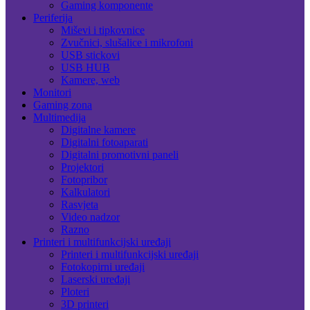
Gaming komponente
Periferija
Miševi i tipkovnice
Zvučnici, slušalice i mikrofoni
USB stickovi
USB HUB
Kamere, web
Monitori
Gaming zona
Multimedija
Digitalne kamere
Digitalni fotoaparati
Digitalni promotivni paneli
Projektori
Fotopribor
Kalkulatori
Rasvjeta
Video nadzor
Razno
Printeri i multifunkcijski uređaji
Printeri i multifunkcijski uređaji
Fotokopirni uređaji
Laserski uređaji
Ploteri
3D printeri