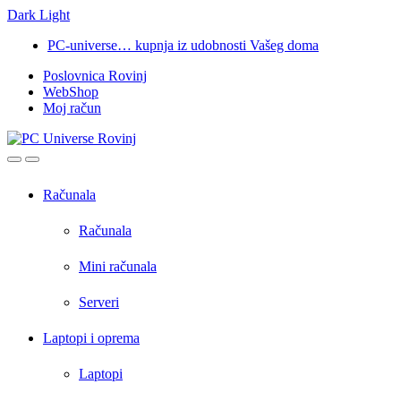
Dark
Light
Skip
Skip
PC-universe… kupnja iz udobnosti Vašeg doma
to
to
Poslovnica Rovinj
navigation
content
WebShop
Moj račun
Open
Close
Računala
Računala
Mini računala
Serveri
Laptopi i oprema
Laptopi