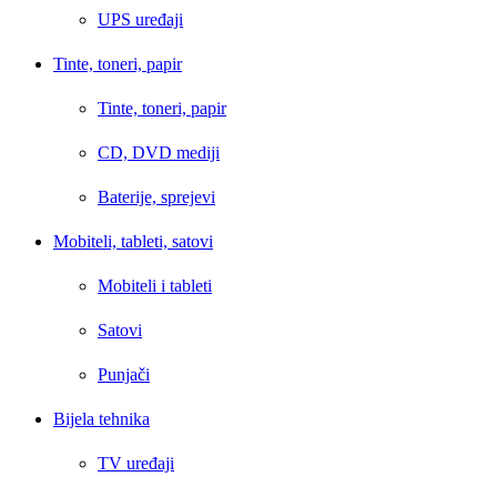
UPS uređaji
Tinte, toneri, papir
Tinte, toneri, papir
CD, DVD mediji
Baterije, sprejevi
Mobiteli, tableti, satovi
Mobiteli i tableti
Satovi
Punjači
Bijela tehnika
TV uređaji