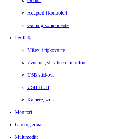
Optika
Adapteri i kontroleri
Gaming komponente
Periferija
Miševi i tipkovnice
Zvučnici, slušalice i mikrofoni
USB stickovi
USB HUB
Kamere, web
Monitori
Gaming zona
Multimedija