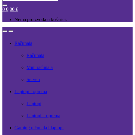
for:
0
0,00
€
Nema proizvoda u košarici.
Open
Close
Računala
Računala
Mini računala
Serveri
Laptopi i oprema
Laptopi
Laptopi – oprema
Gaming računala i laptopi