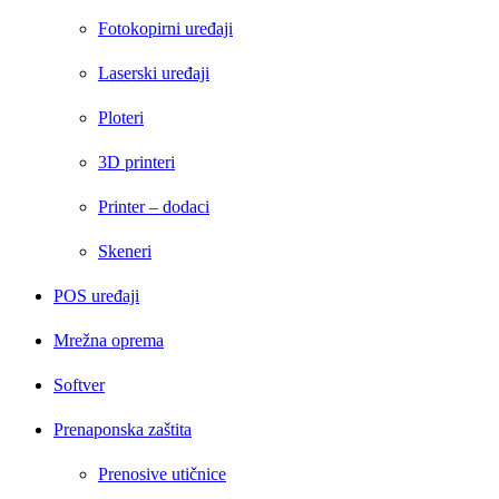
Fotokopirni uređaji
Laserski uređaji
Ploteri
3D printeri
Printer – dodaci
Skeneri
POS uređaji
Mrežna oprema
Softver
Prenaponska zaštita
Prenosive utičnice