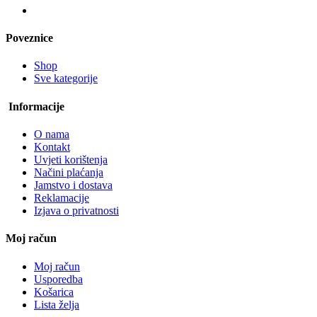
Poveznice
Shop
Sve kategorije
Informacije
O nama
Kontakt
Uvjeti korištenja
Načini plaćanja
Jamstvo i dostava
Reklamacije
Izjava o privatnosti
Moj račun
Moj račun
Usporedba
Košarica
Lista želja