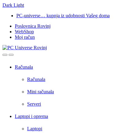
Dark
Light
Skip
Skip
PC-universe… kupnja iz udobnosti Vašeg doma
to
to
Poslovnica Rovinj
navigation
content
WebShop
Moj račun
Open
Close
Računala
Računala
Mini računala
Serveri
Laptopi i oprema
Laptopi