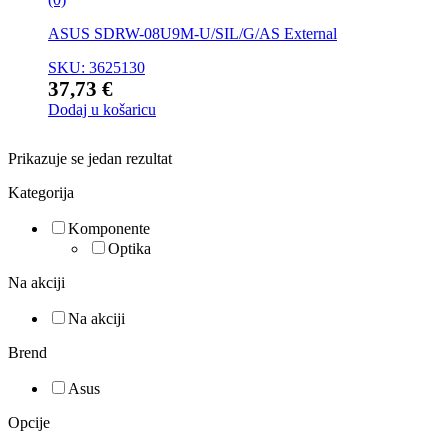
ASUS SDRW-08U9M-U/SIL/G/AS External
SKU: 3625130
37,73
€
Dodaj u košaricu
Prikazuje se jedan rezultat
Kategorija
Komponente
Optika
Na akciji
Na akciji
Brend
Asus
Opcije