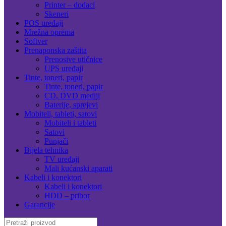
Printer – dodaci
Skeneri
POS uređaji
Mrežna oprema
Softver
Prenaponska zaštita
Prenosive utičnice
UPS uređaji
Tinte, toneri, papir
Tinte, toneri, papir
CD, DVD mediji
Baterije, sprejevi
Mobiteli, tableti, satovi
Mobiteli i tableti
Satovi
Punjači
Bijela tehnika
TV uređaji
Mali kućanski aparati
Kabeli i konektori
Kabeli i konektori
HDD – pribor
Garancije
Search