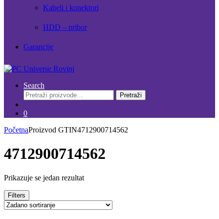
Kabeli i konektori
HDD – pribor
Garancije
Search
Pretraži:
Pretraži
0
Početna
Proizvod GTIN
4712900714562
4712900714562
Prikazuje se jedan rezultat
Filters