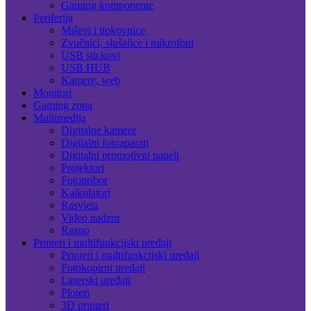
Gaming komponente
Periferija
Miševi i tipkovnice
Zvučnici, slušalice i mikrofoni
USB stickovi
USB HUB
Kamere, web
Monitori
Gaming zona
Multimedija
Digitalne kamere
Digitalni fotoaparati
Digitalni promotivni paneli
Projektori
Fotopribor
Kalkulatori
Rasvjeta
Video nadzor
Razno
Printeri i multifunkcijski uređaji
Printeri i multifunkcijski uređaji
Fotokopirni uređaji
Laserski uređaji
Ploteri
3D printeri