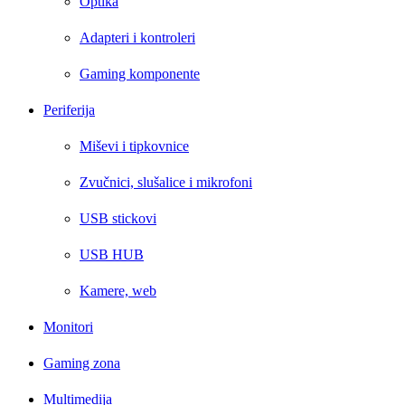
Optika
Adapteri i kontroleri
Gaming komponente
Periferija
Miševi i tipkovnice
Zvučnici, slušalice i mikrofoni
USB stickovi
USB HUB
Kamere, web
Monitori
Gaming zona
Multimedija