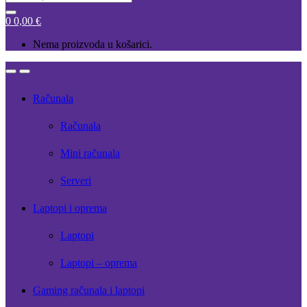
for:
0
0,00
€
Nema proizvoda u košarici.
Open
Close
Računala
Računala
Mini računala
Serveri
Laptopi i oprema
Laptopi
Laptopi – oprema
Gaming računala i laptopi