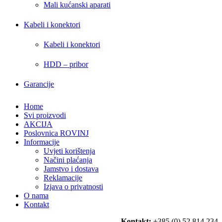
Mali kućanski aparati
Kabeli i konektori
Kabeli i konektori
HDD – pribor
Garancije
Home
Svi proizvodi
AKCIJA
Poslovnica ROVINJ
Informacije
Uvjeti korištenja
Načini plaćanja
Jamstvo i dostava
Reklamacije
Izjava o privatnosti
O nama
Kontakt
Kontakt:
+385 (0) 52 814 234