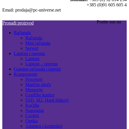
+385 (0)91 605 605 4
Email: prodaja@pc-universe.net
Pratite nas na
Pronađi proizvod
Računala
Računala
Mini računala
Serveri
Laptopi i oprema
Laptopi
Laptopi – oprema
Gaming računala i laptopi
Komponente
Procesori
Matične ploče
Memorije
Grafičke kartice
SSD, M2, Hard diskovi
Kućišta
Napajanja
Cooleri
Optika
Adapteri i kontroleri