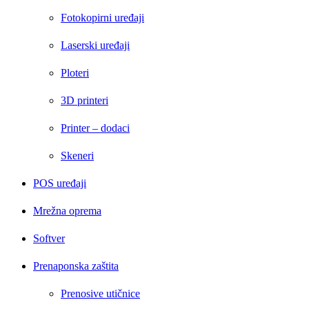
Fotokopirni uređaji
Laserski uređaji
Ploteri
3D printeri
Printer – dodaci
Skeneri
POS uređaji
Mrežna oprema
Softver
Prenaponska zaštita
Prenosive utičnice