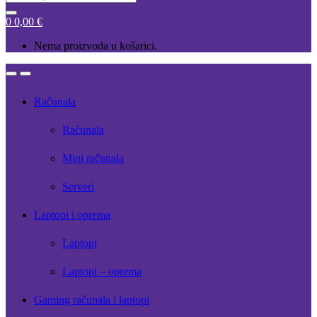
for:
0
0,00
€
Nema proizvoda u košarici.
Open
Close
Računala
Računala
Mini računala
Serveri
Laptopi i oprema
Laptopi
Laptopi – oprema
Gaming računala i laptopi