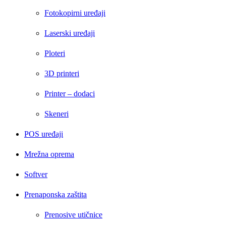
Fotokopirni uređaji
Laserski uređaji
Ploteri
3D printeri
Printer – dodaci
Skeneri
POS uređaji
Mrežna oprema
Softver
Prenaponska zaštita
Prenosive utičnice