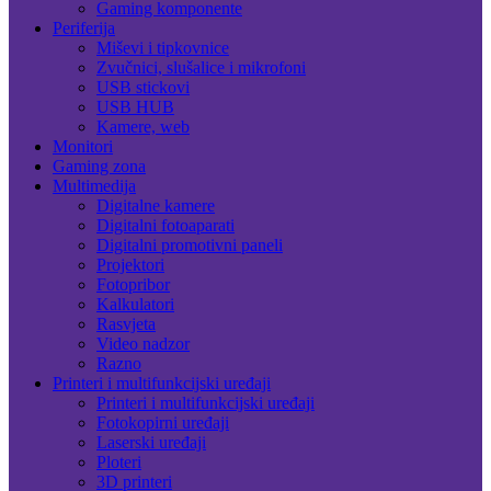
Gaming komponente
Periferija
Miševi i tipkovnice
Zvučnici, slušalice i mikrofoni
USB stickovi
USB HUB
Kamere, web
Monitori
Gaming zona
Multimedija
Digitalne kamere
Digitalni fotoaparati
Digitalni promotivni paneli
Projektori
Fotopribor
Kalkulatori
Rasvjeta
Video nadzor
Razno
Printeri i multifunkcijski uređaji
Printeri i multifunkcijski uređaji
Fotokopirni uređaji
Laserski uređaji
Ploteri
3D printeri