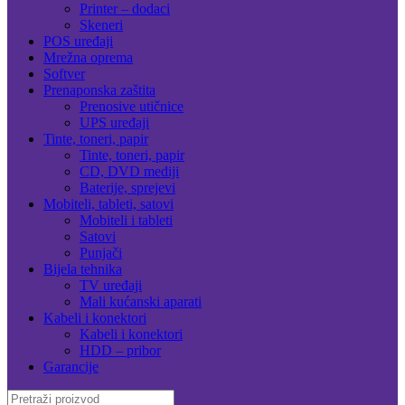
Printer – dodaci
Skeneri
POS uređaji
Mrežna oprema
Softver
Prenaponska zaštita
Prenosive utičnice
UPS uređaji
Tinte, toneri, papir
Tinte, toneri, papir
CD, DVD mediji
Baterije, sprejevi
Mobiteli, tableti, satovi
Mobiteli i tableti
Satovi
Punjači
Bijela tehnika
TV uređaji
Mali kućanski aparati
Kabeli i konektori
Kabeli i konektori
HDD – pribor
Garancije
Search