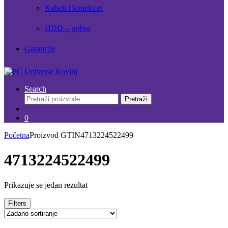
Kabeli i konektori
HDD – pribor
Garancije
Search
Pretraži:
Pretraži
0
Početna
Proizvod GTIN
4713224522499
4713224522499
Prikazuje se jedan rezultat
Filters