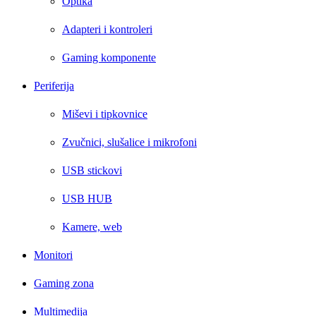
Optika
Adapteri i kontroleri
Gaming komponente
Periferija
Miševi i tipkovnice
Zvučnici, slušalice i mikrofoni
USB stickovi
USB HUB
Kamere, web
Monitori
Gaming zona
Multimedija