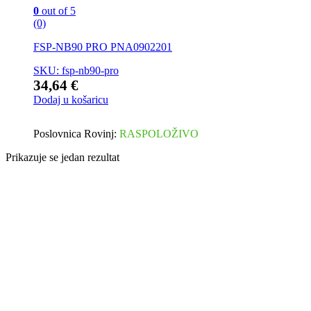
0
out of 5
(0)
FSP-NB90 PRO PNA0902201
SKU: fsp-nb90-pro
34,64
€
Dodaj u košaricu
Poslovnica Rovinj:
RASPOLOŽIVO
Prikazuje se jedan rezultat