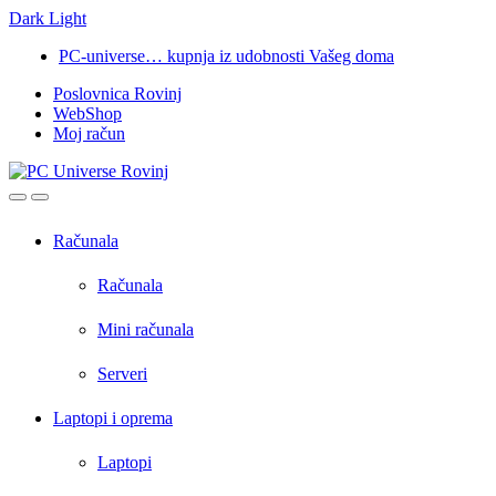
Dark
Light
Skip
Skip
PC-universe… kupnja iz udobnosti Vašeg doma
to
to
Poslovnica Rovinj
navigation
content
WebShop
Moj račun
Open
Close
Računala
Računala
Mini računala
Serveri
Laptopi i oprema
Laptopi