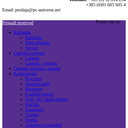
+385 (0)91 605 605 4
Email: prodaja@pc-universe.net
Pratite nas na
Pronađi proizvod
Računala
Računala
Mini računala
Serveri
Laptopi i oprema
Laptopi
Laptopi – oprema
Gaming računala i laptopi
Komponente
Procesori
Matične ploče
Memorije
Grafičke kartice
SSD, M2, Hard diskovi
Kućišta
Napajanja
Cooleri
Optika
Adapteri i kontroleri