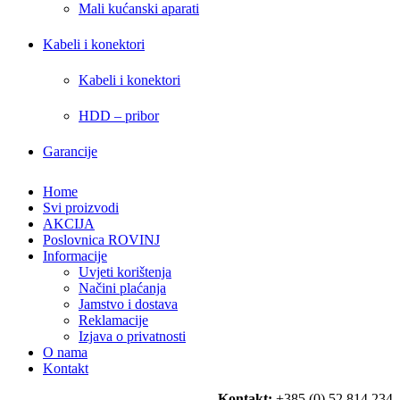
Mali kućanski aparati
Kabeli i konektori
Kabeli i konektori
HDD – pribor
Garancije
Home
Svi proizvodi
AKCIJA
Poslovnica ROVINJ
Informacije
Uvjeti korištenja
Načini plaćanja
Jamstvo i dostava
Reklamacije
Izjava o privatnosti
O nama
Kontakt
Kontakt:
+385 (0) 52 814 234