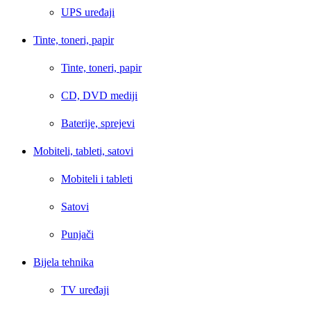
UPS uređaji
Tinte, toneri, papir
Tinte, toneri, papir
CD, DVD mediji
Baterije, sprejevi
Mobiteli, tableti, satovi
Mobiteli i tableti
Satovi
Punjači
Bijela tehnika
TV uređaji